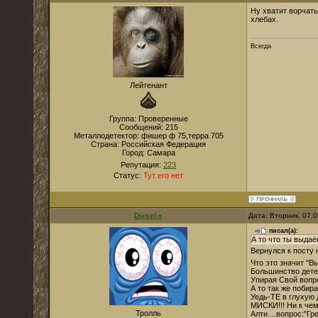
Ну хватит ворчать
хлебах.
Всегда
Лейтенант
Группа: Проверенные
Сообщений:
215
Металлодетектор:
фишер ф 75,терра 705
Страна:
Российская Федерация
Город:
Самара
Репутация:
223
Статус:
Тут его нет
Diesel-s
Дата: Вторник, 07.
писал(а):
А то что ты выдаё
Вернулся к посту н
Что это значит "В
Большинство дете
Упирая Свой вопр
А то так же побира
Уедь-ТЕ в глухую
МИСКИ!!! Ни к че
Тролль
Алти....вопрос:"Г