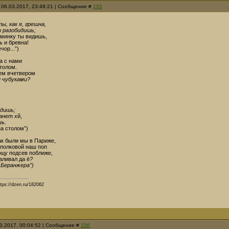
 06.03.2017, 23:49:21 | Сообщение #
155
ты, как я, грешна,
и разобидишь;
оминку ты видишь,
ь и бревна!
чор...”)
а с нами
столом.
дем вчетвером
и чубуками?
,
,
идишь;
танет х
й,
шь.
за столом”)
ак были мы в Париже,
 полковой наш поп
нцу подсев поближе,
аливал да ё
?
 Беранжера”)
tps://dzen.ru/182062
03.2017, 00:04:52 | Сообщение #
156