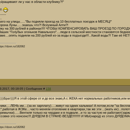
Ыращивают ли у нас в области клубнику?!"
!!
------
..
го на улицы......"Вы подняли проезд на 10 бесплатных поездок в МЕСЯЦ!"
орона Луны......знаешь что?! Всеумный Алти?!
лку на 300 рублей в районах!!!! ЧТОБЫ КОМПЕНСИРОВАТЬ ВАШ ПРОЕЗД ПО ГОРОДУ!
аших "Голубых огоньков Навального"....люди в сельской местности становятся беднее!
ме....опять подняли на 200 рублей из-за воды в подъезде!!!...Какой воды?! Там её НЕТ!
tps://dzen.ru/182062
03.2017, 00:18:05 | Сообщение #
158
)))Брат)))Я в этой сфере от и до все знаю,А с ЖЕКА нет нормальных работников,или 
ики.....ЛЕНЬ им....(за их зарплату).....живут на одних калымах! А потом,если "за бесплат
,работая в ЖЭКе....часто меняли отопление в квартирах,так же эти ...(мать их)...полот
ремычки)......Вентиля только на чердаке и в подвале...и то за частую не работают(зар
ссовке-это нонсенс!!! ДУРДОМ В СТРАНЕ-ВЕЗДЕ!!!!!!!!! И МЫ(народ) из этого ДУРДОМА 
tps://dzen.ru/182062