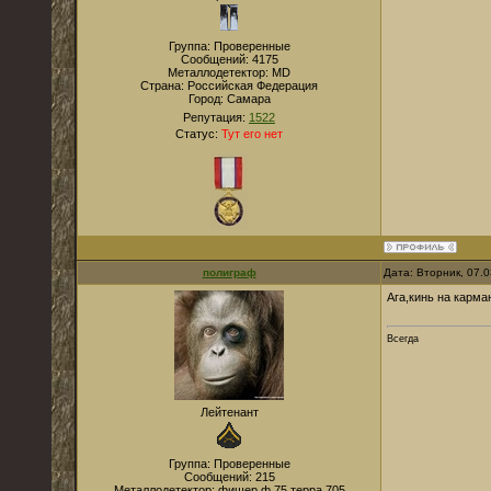
Группа: Проверенные
Сообщений:
4175
Металлодетектор:
MD
Страна:
Российская Федерация
Город:
Самара
Репутация:
1522
Статус:
Тут его нет
полиграф
Дата: Вторник, 07.
Ага,кинь на карман
Всегда
Лейтенант
Группа: Проверенные
Сообщений:
215
Металлодетектор:
фишер ф 75,терра 705