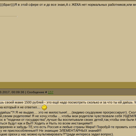
)))Брат)))Я в этой сфере от и до все знаю,А с ЖЕКА нет нормальных работников,или 
03.2017, 00:09:36 | Сообщение #
157
шь своей маме 1500 рублей - это ещё надо посмотреть сколько и за что ты ей даёшь.
а который я не ответил....
ыдаёшь"?! Я не выдаю.... это не милостыня!.....(видимо скудоумие прогрессирует). С
й,своим родителям! Я не хочу,чтобы ....чтобы мои родители чувствовали себя УЩЕМЛ
ос в "подачки от государства",лучше бы воспитывали своих детей,так,чтобы они был
ться будут как и Вы!!! Ходить и Ныть по всем инстанциям!!!
 деревню и забудь-ТЕ,что есть Россия и любые страны Мира!! Поробуй-те прожит
му не приспособленные!!! Не знающие ЭЛЕМЕНТАРНЫХ знаний!!!
рецкие орехи у нас можно культивировать?!"(ради интереса задал вопрос).