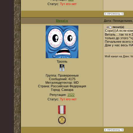
Статус:
Тут его нет
Diesel-s
Дата: Понедельник,
писал(а):
Сори)))А если ком
Виталь....так то 
только до этого "ч
Печальнее всего,ч
Дом у нас весь Н
Мой канал на Дзен: ht
Тролль
Группа: Проверенные
Сообщений:
4175
Металлодетектор:
MD
Страна:
Российская Федерация
Город:
Самара
Репутация:
1522
Статус:
Тут его нет