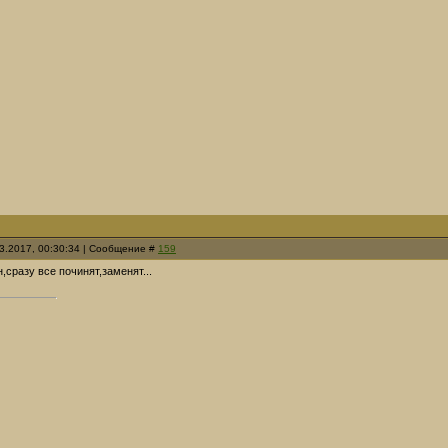
03.2017, 00:30:34 | Сообщение #
159
,сразу все починят,заменят...