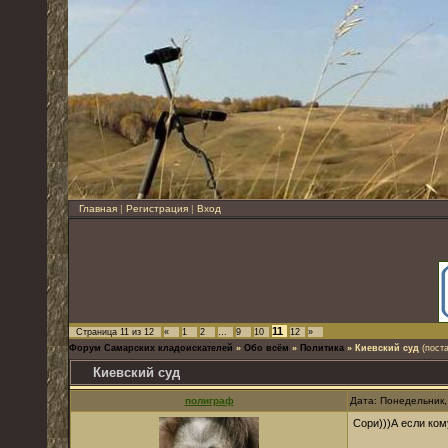
Главная
|
Регистрация
|
Вход
11
Страница
11
из
12
«
1
2
…
9
10
12
»
Форум Самарских кладоискателей
»
Обо всём
»
Политика
»
Киевский суд
(пост
Киевский суд
полиграф
Дата: Понедельник,
Сори)))А если ком