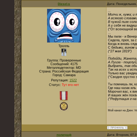
Diesel-s
Дата: Понедельник,
...
Молчи ж, кума; и 
А всякого словам
В чужой пиз
е сол
А у себя не видиш
(“От всенощной ве
...
Мы пили - и Венер
Сидела, прея, за 
Когда ж вновь ся
Тролль
С б
ядьми, вином 
(“27 мая 1819”)
...
Подойди, Жанета
Группа: Проверенные
А Луиза - поцелуй
Сообщений:
4175
Выбрать, так об
Металлодетектор:
MD
Так на всех и вс
Страна:
Российская Федерация
Только вас увиди
Город:
Самара
(“Сводня грустно 
Репутация:
1522
Ты помнишь ли, к
Статус:
Тут его нет
Где наш казак иль
Морочил вас, к ви
И ваших жён похв
(“Рефутация г-на
Мой канал на Дзен: ht
полиграф
Дата: Вторник, 07.