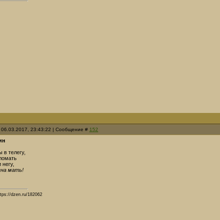
 06.03.2017, 23:43:22 | Сообщение #
152
ин
 в телегу,
ломать
 негу,
ёна мать!
tps://dzen.ru/182062