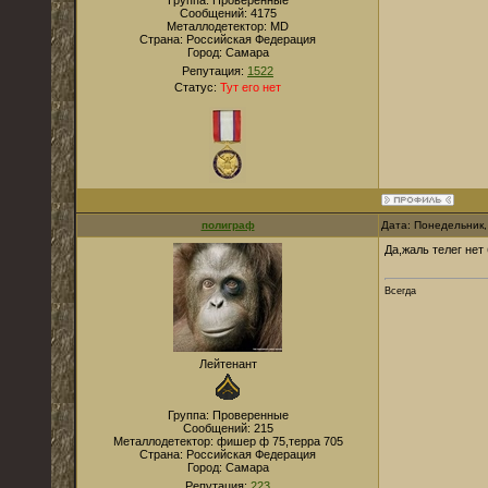
Группа: Проверенные
Сообщений:
4175
Металлодетектор:
MD
Страна:
Российская Федерация
Город:
Самара
Репутация:
1522
Статус:
Тут его нет
полиграф
Дата: Понедельник,
Да,жаль телег нет
Всегда
Лейтенант
Группа: Проверенные
Сообщений:
215
Металлодетектор:
фишер ф 75,терра 705
Страна:
Российская Федерация
Город:
Самара
Репутация:
223