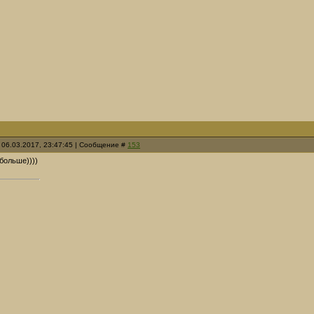
 06.03.2017, 23:47:45 | Сообщение #
153
 больше))))