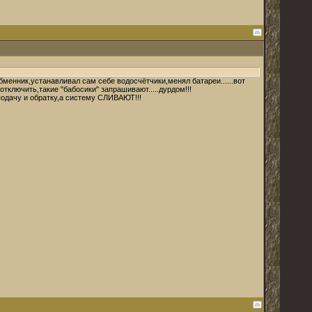
бменник,устанавливал сам себе водосчётчики,менял батареи......вот
 отключить,такие "бабосики" запрашивают.....дурдом!!!
подачу и обратку,а систему СЛИВАЮТ!!!