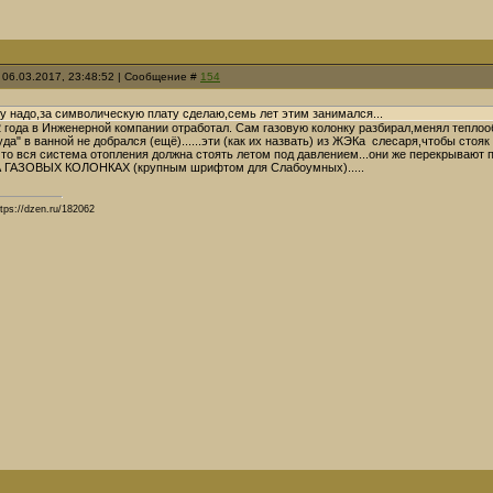
 06.03.2017, 23:48:52 | Сообщение #
154
у надо,за символическую плату сделаю,семь лет этим занимался...
я 2 года в Инженерной компании отработал. Сам газовую колонку разбирал,менял теплоо
уда" в ванной не добрался (ещё)......эти (как их назвать) из ЖЭКа слесаря,чтобы стояк
то вся система отопления должна стоять летом под давлением...они же перекрывают 
А ГАЗОВЫХ КОЛОНКАХ (крупным шрифтом для Слабоумных).....
tps://dzen.ru/182062