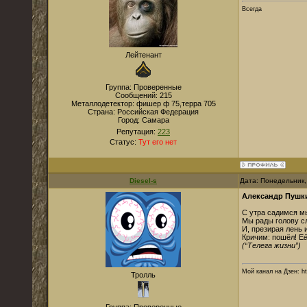
Всегда
Лейтенант
Группа: Проверенные
Сообщений:
215
Металлодетектор:
фишер ф 75,терра 705
Страна:
Российская Федерация
Город:
Самара
Репутация:
223
Статус:
Тут его нет
Diesel-s
Дата: Понедельник,
Александр Пушк
С утра садимся мы
Мы рады голову с
И, презирая лень и
Кричим: пошёл! Е
(“Телега жизни”)
Мой канал на Дзен: ht
Тролль