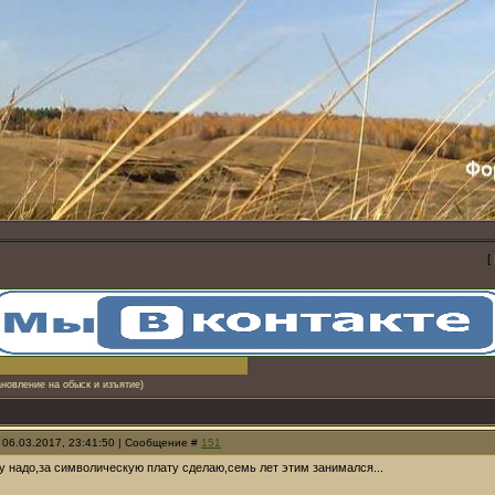
[
ановление на обыск и изъятие)
 06.03.2017, 23:41:50 | Сообщение #
151
у надо,за символическую плату сделаю,семь лет этим занимался...