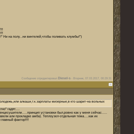
!!
!!
!" Ни на полу...ни винтелей,чтобы поливать клумбы!")
Diesel-s
Сообщение отредактировал
-
Вторник, 07.03.2017, 00:29:31
молодежь,или алкаши,т.к.зарплаты мизерные,в кто шарит-на вольных
но" гадят.....
енцесушители......принцип установки был,ровно как у меня сейчас......
жавели али прокладке амба). Теплоузел-отдельная тема.....как их
главный фактор!!!!