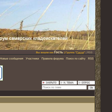
Гость
Вы вошли как
| Группа "
Гости
"
|
RSS
Новые сообщения
·
Участники
·
Правила форума
·
Поиск по сайту
·
RSS
]