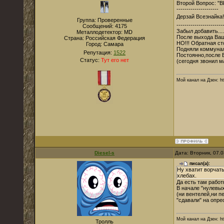
Второй Вопрос: "В
---------------------
Дерзай Всезнайка!
Группа: Проверенные
-----------------------
Сообщений:
4175
Забыл добавить....
Металлодетектор:
MD
После выхода Ваше
Страна:
Российская Федерация
НО!!! Обратная ст
Город:
Самара
Подняли коммуна
Репутация:
1522
Постоянно,после В
Статус:
Тут его нет
(сегодня звонил ма
Мой канал на Дзен: ht
Diesel-s
Дата: Вторник, 07.
писал(а):
Ну хватит ворчать
хлебах.
Да есть там работн
В начале "нулевых"
(ни вентелей,ни пе
"сдавали" на опре
Мой канал на Дзен: ht
Тролль