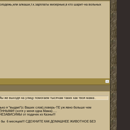
молодежь,или алкаши,т.к.зарплаты мизерные,в кто шарит-на вольных
 Мы же выходя на улицу помогаем тысячам таких как твоя мама .
колько я "выдаю"(с Ваших слов),поверь-ТЕ уж явно больше чем
ЁННЫМИ! (хотя у меня одна Мама).....
и НЕЗАВИСИМЫ от подачек из Казны!!!
ь хотя бы 6 месяцев!!! СДОХНИТЕ КАК ДОМАШНЕЕ ЖИВОТНОЕ БЕЗ