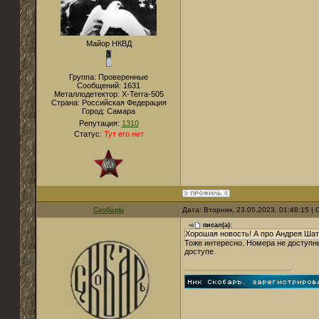
Майор НКВД
Группа: Проверенные
Сообщений:
1631
Металлодетектор:
X-Terra-505
Страна:
Российская Федерация
Город:
Самара
Репутация:
1310
Статус:
Тут его нет
СкобарЬ
Дата: Вторник, 23.05.2023, 01:48:15 
писал(а):
Хорошая новость! А про Андрея Шат
Тоже интересно. Номера не доступны
доступе.