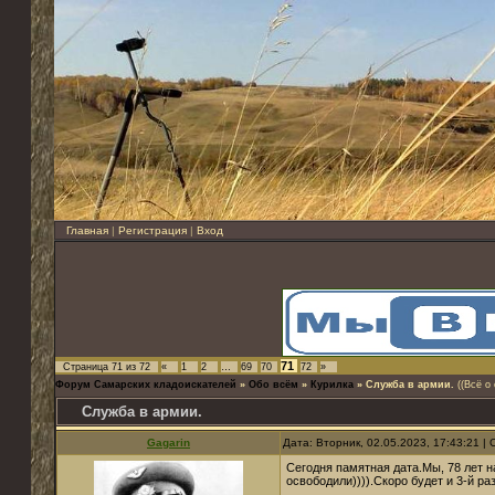
Главная
|
Регистрация
|
Вход
71
Страница
71
из
72
«
1
2
…
69
70
72
»
Форум Самарских кладоискателей
»
Обо всём
»
Курилка
»
Служба в армии.
((Всё о
Служба в армии.
Gagarin
Дата: Вторник, 02.05.2023, 17:43:21 
Сегодня памятная дата.Мы, 78 лет на
освободили)))).Скоро будет и 3-й раз.