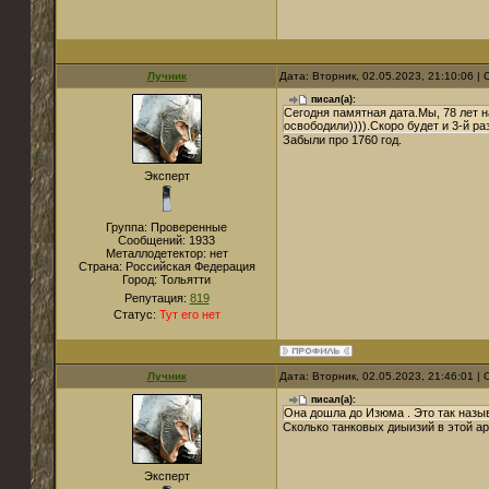
Лучник
Дата: Вторник, 02.05.2023, 21:10:06 
писал(а):
Сегодня памятная дата.Мы, 78 лет на
освободили)))).Скоро будет и 3-й раз
Забыли про 1760 год.
Эксперт
Группа: Проверенные
Сообщений:
1933
Металлодетектор:
нет
Страна:
Российская Федерация
Город:
Тольятти
Репутация:
819
Статус:
Тут его нет
Лучник
Дата: Вторник, 02.05.2023, 21:46:01 
писал(а):
Она дошла до Изюма . Это так назы
Сколько танковых диыизий в этой а
Эксперт