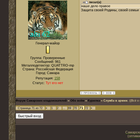
писал(а):
наше дело правое
Защита своей Родины, своей семьи , 
Генерал-майор
Группа: Проверенные
Сообщений:
961
Металлодетектор:
QUATTRO-mp
Страна:
Российская Федерация
Город:
Самара
Репутация:
158
Статус:
Тут его нет
Форум Самарских кладоискателей
»
Обо всём
»
Курилка
»
Служба в армии.
((Всё о
71
Страница
71
из
72
«
1
2
…
69
70
72
»
Самарски
(оптими