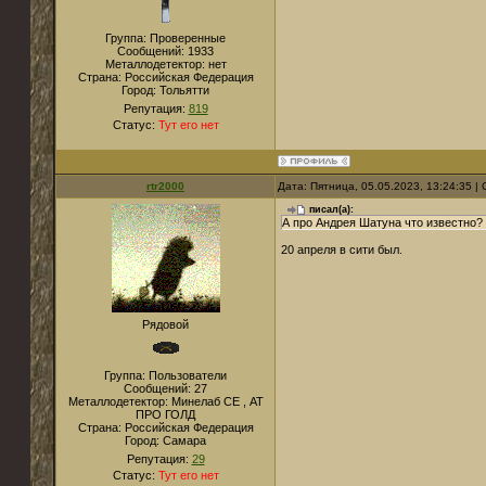
Группа: Проверенные
Сообщений:
1933
Металлодетектор:
нет
Страна:
Российская Федерация
Город:
Тольятти
Репутация:
819
Статус:
Тут его нет
rtr2000
Дата: Пятница, 05.05.2023, 13:24:35 
писал(а):
А про Андрея Шатуна что известно?
20 апреля в сити был.
Рядовой
Группа: Пользователи
Сообщений:
27
Металлодетектор:
Минелаб СЕ , АТ
ПРО ГОЛД
Страна:
Российская Федерация
Город:
Самара
Репутация:
29
Статус:
Тут его нет