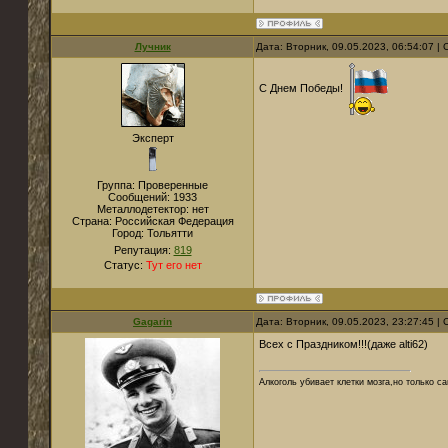
Лучник
Дата: Вторник, 09.05.2023, 06:54:07 
С Днем Победы!
Эксперт
Группа: Проверенные
Сообщений:
1933
Металлодетектор:
нет
Страна:
Российская Федерация
Город:
Тольятти
Репутация:
819
Статус:
Тут его нет
Gagarin
Дата: Вторник, 09.05.2023, 23:27:45 
Всех с Праздником!!!(даже alti62)
Алкоголь убивает клетки мозга,но только 