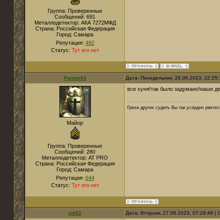
Группа: Проверенные
Сообщений:
691
Металлодетектор:
АКА 7272МФД
Страна:
Российская Федерация
Город:
Самара
Репутация:
492
Статус:
Тут его нет
Panzer63
Дата: Понедельник, 26.06.2023, 22:25
все хуня!так было задумано!наше д
Грехи других судить Вы так усердно рветес
Майор
Группа: Проверенные
Сообщений:
280
Металлодетектор:
AT PRO
Страна:
Российская Федерация
Город:
Самара
Репутация:
644
Статус:
Тут его нет
alti62
Дата: Вторник, 27.06.2023, 07:29:48 