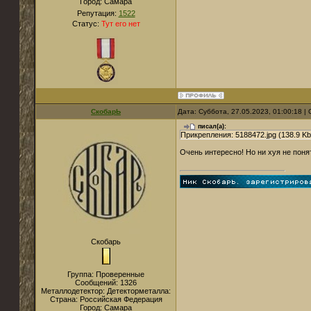
Город:
Самара
Репутация:
1522
Статус:
Тут его нет
СкобарЬ
Дата: Суббота, 27.05.2023, 01:00:18 
писал(а):
Прикрепления: 5188472.jpg (138.9 Kb)
Очень интересно! Но ни хуя не поня
Скобарь
Группа: Проверенные
Сообщений:
1326
Металлодетектор:
Детекторметалла:
Страна:
Российская Федерация
Город:
Самара