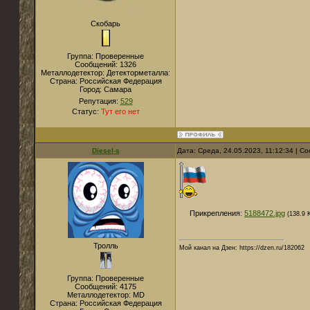
Скобарь
Группа: Проверенные
Сообщений:
1326
Металлодетектор:
Детекторметалла:
Страна:
Российская Федерация
Город:
Самара
Репутация:
529
Статус:
Тут его нет
Diesel-s
Дата: Среда, 24.05.2023, 11:12:34 | 
Прикрепления:
5188472.jpg
(138.9 
Тролль
Мой канал на Дзен: https://dzen.ru/182062
Группа: Проверенные
Сообщений:
4175
Металлодетектор:
MD
Страна:
Российская Федерация