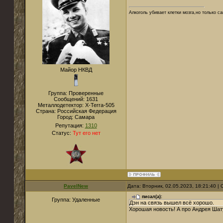
Алкоголь убивает клетки мозга,но только 
Майор НКВД
Группа: Проверенные
Сообщений:
1631
Металлодетектор:
X-Terra-505
Страна:
Российская Федерация
Город:
Самара
Репутация:
1310
Статус:
Тут его нет
PavelNew
Дата: Вторник, 02.05.2023, 18:21:40 
писал(а):
Группа: Удаленные
Дэн на связь вышел всё хорошо.
Хорошая новость! А про Андрея Шат