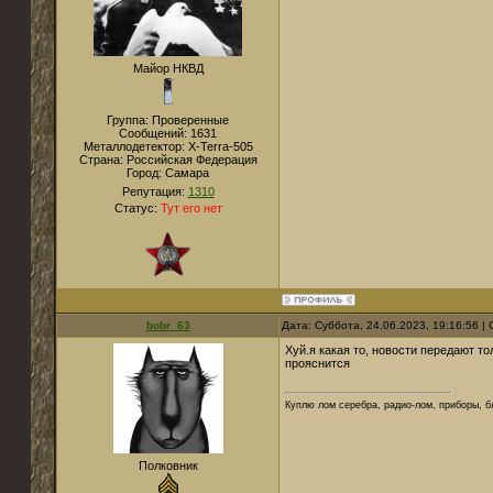
Майор НКВД
Группа: Проверенные
Сообщений:
1631
Металлодетектор:
X-Terra-505
Страна:
Российская Федерация
Город:
Самара
Репутация:
1310
Статус:
Тут его нет
bobr_63
Дата: Суббота, 24.06.2023, 19:16:56 
Хуй.я какая то, новости передают т
прояснится
Куплю лом серебра, радио-лом, приборы, б
Полковник