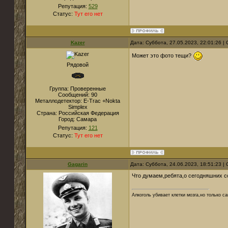
Репутация:
529
Статус:
Тут его нет
Kazer
Дата: Суббота, 27.05.2023, 22:01:26 
Может это фото тещи?
Рядовой
Группа: Проверенные
Сообщений:
90
Металлодетектор:
E-Trac +Nokta
Simplex
Страна:
Российская Федерация
Город:
Cамара
Репутация:
121
Статус:
Тут его нет
Gagarin
Дата: Суббота, 24.06.2023, 18:51:23 
Что думаем,ребята,о сегодняшних 
Алкоголь убивает клетки мозга,но только 