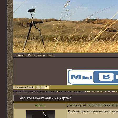
Главная
|
Регистрация
|
Вход
2
Страница
2
из
2
«
1
Форум Самарских кладоискателей
»
Обо всём
»
Курилка
»
Что это может быть на к
Что это может быть на карте?
Maester
Дата: Вторник, 11.10.2016, 23:38:56 
В общем предположений много, нужно