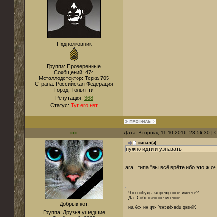
Подполковник
Группа: Проверенные
Сообщений:
474
Металлодетектор:
Терка 705
Страна:
Российская Федерация
Город:
Тольятти
Репутация:
368
Статус:
Тут его нет
кот
Дата: Вторник, 11.10.2016, 23:56:30 
писал(а):
нужно идти и узнавать
ага...типа "вы всё врёте ибо это ж 
- Что-нибудь запрещенное имеете?
- Да. Собственное мнение.
Добрый кот.
¡ иɯʎdʞ ин ʞɐʞ 'ɐнɔɐdʞǝdu qнεиЖ
Группа: Друзья ушедшие