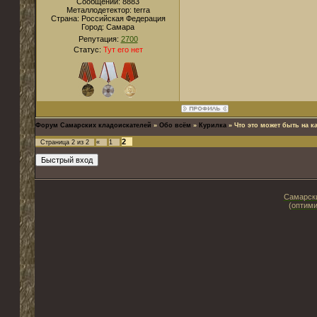
Сообщений:
8883
Металлодетектор:
terra
Страна:
Российская Федерация
Город:
Cамара
Репутация:
2700
Статус:
Тут его нет
Форум Самарских кладоискателей
»
Обо всём
»
Курилка
»
Что это может быть на к
2
Страница
2
из
2
«
1
Самарски
(оптими