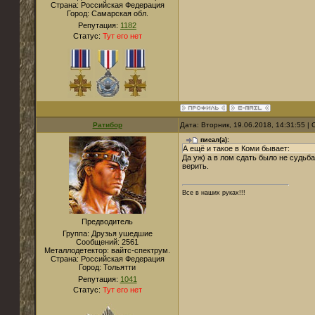
Страна:
Российская Федерация
Город:
Самарская обл.
Репутация:
1182
Статус:
Тут его нет
Ратибор
Дата: Вторник, 19.06.2018, 14:31:55 
писал(а):
А ещё и такое в Коми бывает:
Да уж) а в лом сдать было не судьба
верить.
Все в наших руках!!!
Предводитель
Группа: Друзья ушедшие
Сообщений:
2561
Металлодетектор:
вайтс-спектрум.
Страна:
Российская Федерация
Город:
Тольятти
Репутация:
1041
Статус:
Тут его нет