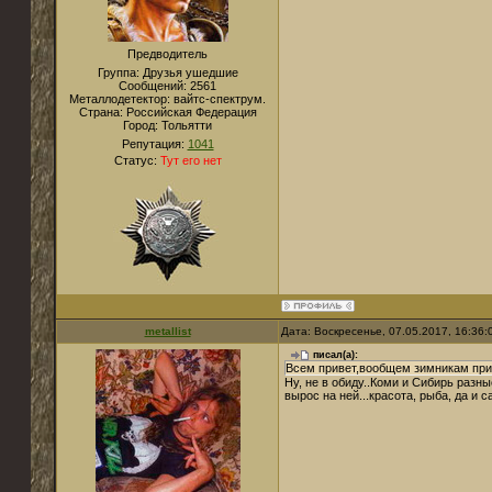
Предводитель
Группа: Друзья ушедшие
Сообщений:
2561
Металлодетектор:
вайтс-спектрум.
Страна:
Российская Федерация
Город:
Тольятти
Репутация:
1041
Статус:
Тут его нет
metallist
Дата: Воскресенье, 07.05.2017, 16:36
писал(а):
Всем привет,вообщем зимникам прих
Ну, не в обиду..Коми и Сибирь разны
вырос на ней...красота, рыба, да и с