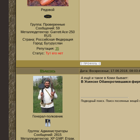
Рядовой
Группа: Проверенные
Сообщений:
59
Металлодетектор:
Garrett Ace-250
RUS
Страна:
Российская Федерация
Город:
Бугуруслан
Репутация:
35
Статус:
Тут его нет
Вѣдагоръ
Дата: Воскресенье, 17.06.2018, 08:03
А ещё и такое в Коми бывает:
В Усинске Обанкротившаяся фирм
Подводный поиск. Поиск посеянных вещей 
Генерал-полковник
Группа: Администраторы
Сообщений:
2815
Металлодетектор:
XP GMP. Етрак.