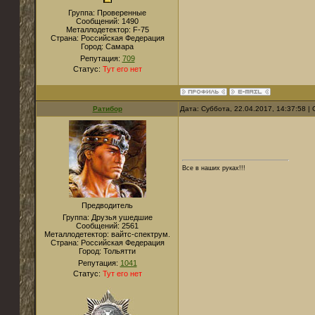
Группа: Проверенные
Сообщений:
1490
Металлодетектор:
F-75
Страна:
Российская Федерация
Город:
Самара
Репутация:
709
Статус:
Тут его нет
Ратибор
Дата: Суббота, 22.04.2017, 14:37:58 
Все в наших руках!!!
Предводитель
Группа: Друзья ушедшие
Сообщений:
2561
Металлодетектор:
вайтс-спектрум.
Страна:
Российская Федерация
Город:
Тольятти
Репутация:
1041
Статус:
Тут его нет