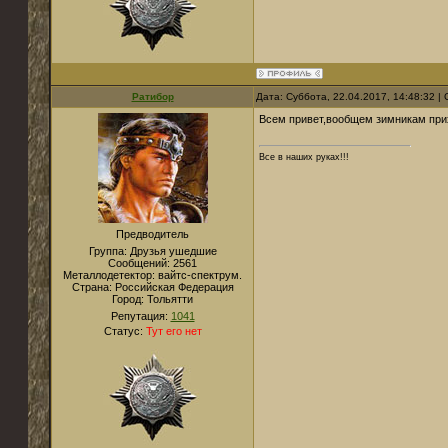
Ратибор
Дата: Суббота, 22.04.2017, 14:48:32 
Всем привет,вообщем зимникам прих
Все в наших руках!!!
Предводитель
Группа: Друзья ушедшие
Сообщений:
2561
Металлодетектор:
вайтс-спектрум.
Страна:
Российская Федерация
Город:
Тольятти
Репутация:
1041
Статус:
Тут его нет