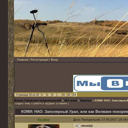
Главная
|
Регистрация
|
Вход
33
Страница
33
из
33
«
1
2
…
31
32
Форум Самарских кладоискателей
»
Обо всём
»
Курилка
»
КОМИ: НАО: Заполярный
создать тему о работе в трудных условиях.)
КОМИ: НАО: Заполярный Урал, или как Волжане покоря
Ратибор
Дата: Понедельник, 17.04.2017, 20:18
писал(а):