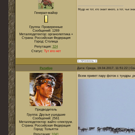
Мудр не тот, кто знает много, а тот, чьи зн
Генерал-майор
Группа: Проверенные
Сообщений:
1269
Металлодетектор:
органолептика +
Страна:
Российская Федерация
Город:
Столица
Репутация:
324
Статус:
Тут его нет
Ратибор
Дата: Среда, 19.04.2017, 11:51:22 | 
Всем привет пару фоток с тундры ,
Предводитель
Группа: Друзья ушедшие
Сообщений:
2561
Металлодетектор:
вайтс-спектрум.
Страна:
Российская Федерация
Город:
Тольятти
Репутация:
1041