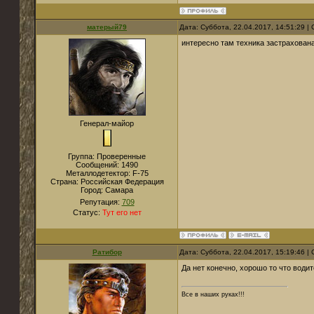
матерый79
Дата: Суббота, 22.04.2017, 14:51:29 
интересно там техника застрахована
Генерал-майор
Группа: Проверенные
Сообщений:
1490
Металлодетектор:
F-75
Страна:
Российская Федерация
Город:
Самара
Репутация:
709
Статус:
Тут его нет
Ратибор
Дата: Суббота, 22.04.2017, 15:19:46 
Да нет конечно, хорошо то что води
Все в наших руках!!!