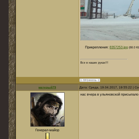
Прикрепления:
8357253.jpg
(68.0 K
Все в наших руках!!!
матерый79
Дата: Среда, 19.04.2017, 19:55:22 | 
нас вчера в ульяновской присыпало 
Генерал-майор