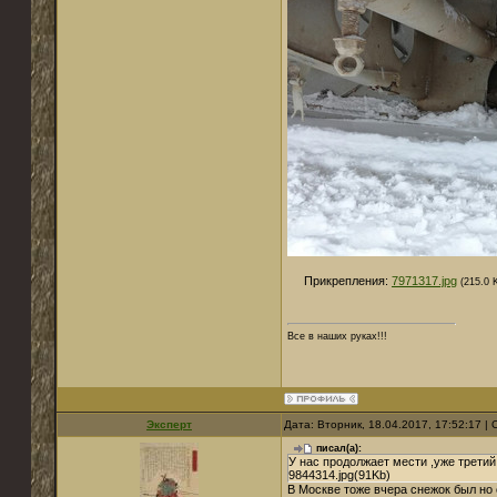
Прикрепления:
7971317.jpg
(215.0 
Все в наших руках!!!
Эксперт
Дата: Вторник, 18.04.2017, 17:52:17 
писал(а):
У нас продолжает мести ,уже третий
9844314.jpg(91Kb)
В Москве тоже вчера снежок был но 