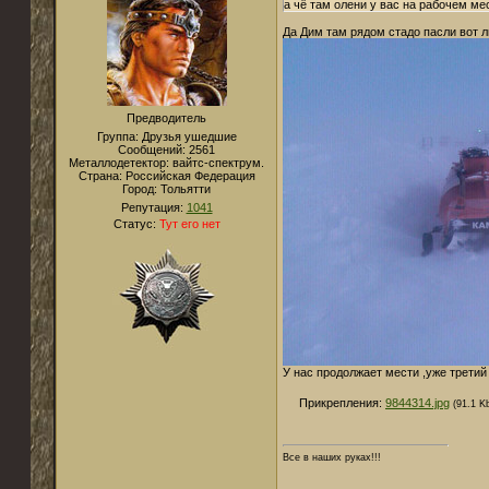
а чё там олени у вас на рабочем ме
Да Дим там рядом стадо пасли вот
Предводитель
Группа: Друзья ушедшие
Сообщений:
2561
Металлодетектор:
вайтс-спектрум.
Страна:
Российская Федерация
Город:
Тольятти
Репутация:
1041
Статус:
Тут его нет
У нас продолжает мести ,уже третий
Прикрепления:
9844314.jpg
(91.1 K
Все в наших руках!!!