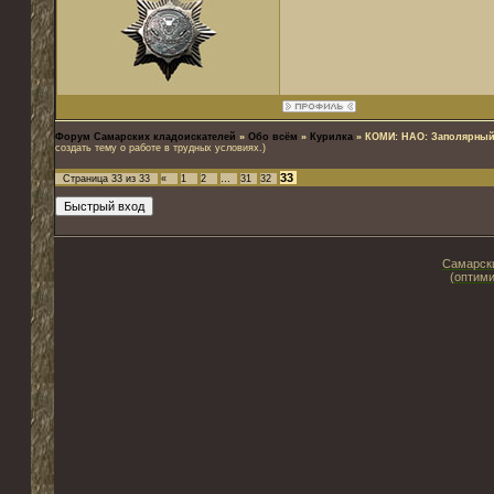
Форум Самарских кладоискателей
»
Обо всём
»
Курилка
»
КОМИ: НАО: Заполярный
создать тему о работе в трудных условиях.)
33
Страница
33
из
33
«
1
2
…
31
32
Самарски
(оптими