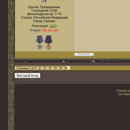
Группа: Проверенные
Сообщений:
5195
Металлодетектор:
T-74
Страна:
Российская Федерация
Город:
Самара
Репутация:
1633
Статус:
Тут его нет
Форум Самарских кладоискателей
»
Кладоискательство
»
Наши выезды и результа
5
Страница
5
из
5
«
1
2
3
4
Самарски
(оптими