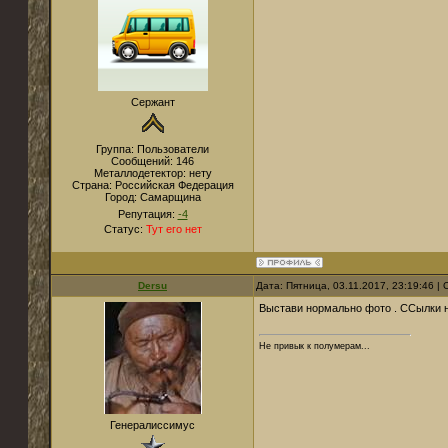
Сержант
Группа: Пользователи
Сообщений:
146
Металлодетектор:
нету
Страна:
Российская Федерация
Город:
Самарщина
Репутация:
-4
Статус:
Тут его нет
Dersu
Дата: Пятница, 03.11.2017, 23:19:46 
Выстави нормально фото . ССылки н
Не привык к полумерам...
Генералиссимус