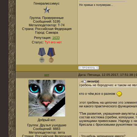
Генералиссимус
Не привык к полумерам...
Группа: Проверенные
Сообщений:
5195
Металлодетектор:
T-74
Страна:
Российская Федерация
Город:
Самара
Репутация:
1633
Статус:
Тут его нет
кот
Дата: Пятница, 12.05.2017, 17:51:38 
писал(а):
гребень не бородочес и таком не явл
кто о чём,все о разном
этот гребень на цепочке это элеме
ни какого практического функционала
"Пик развития, украшения-амулеты д
состав костюма (гребни, копоушки, 
Добрый кот.
шумящими привесками. Наряду с ни
Кресала с бронзовыми рукоятями т
Группа: Друзья ушедшие
Сообщений:
8883
Металлодетектор:
terra
Страна:
Российская Федерация
- Что-нибудь запрещенное имеете?