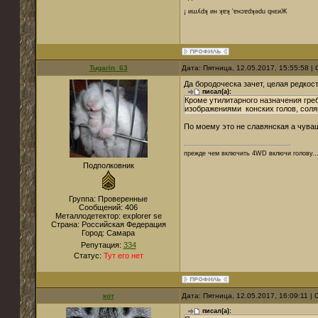
¡ иɯʎdʞ ин ʞɐʞ 'ɐнɔɐdʞǝdu qнεиЖ
Tugarin_63
Дата: Пятница, 12.05.2017, 15:55:58 
Да бородоческа зачет, целая редкост
писал(а):
Кроме утилитарного назначения гр
изображениями конских голов, соля
По моему это не славянская а чуваш
прежде чем включить 4WD включи голову..
Подполковник
Группа: Проверенные
Сообщений:
406
Металлодетектор:
explorer se
Страна:
Российская Федерация
Город:
Самара
Репутация:
334
Статус:
Тут его нет
кот
Дата: Пятница, 12.05.2017, 16:09:11 
писал(а):