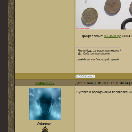
Прикрепления:
9834501.jpg
(320.4 
- Что-нибудь запрещенное имеете?
- Да. Собственное мнение.
¡ иɯʎdʞ ин ʞɐʞ 'ɐнɔɐdʞǝdu qнεиЖ
AndruxaHR-V
Дата: Пятница, 05.05.2017, 10:30:14 
Пуговка и бородоческа великолепн
Лейтенант