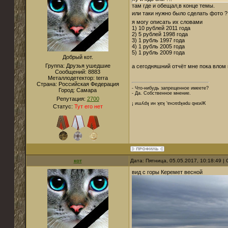
там где и обещал,в конце темы.
или таки нужно было сделать фото 
я могу описать их словами
1) 10 рублей 2011 года
2) 5 рублей 1998 года
3) 1 рубль 1997 года
4) 1 рубль 2005 года
5) 1 рубль 2009 года
Добрый кот.
Группа: Друзья ушедшие
а сегодняшний отчёт мне пока влом
Сообщений:
8883
Металлодетектор:
terra
Страна:
Российская Федерация
- Что-нибудь запрещенное имеете?
Город:
Cамара
- Да. Собственное мнение.
Репутация:
2700
¡ иɯʎdʞ ин ʞɐʞ 'ɐнɔɐdʞǝdu qнεиЖ
Статус:
Тут его нет
кот
Дата: Пятница, 05.05.2017, 10:18:49 
вид с горы Керемет весной