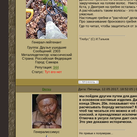
закрученных на голове волос. Никто
Кста, у Дмитрия на гребне осталась
А расчёсывать таким волосы - это п
ужасные.
Настоящие гребни и "расчёски" делал
Про замачивание бронзового гребня 
Где-то читал, чтобы защититься от 
"Глобус" (С) И.Тальков
Генерал-лейтенант
Группа: Друзья ушедшие
Сообщений:
2303
Металлодетектор:
классический
Страна:
Российская Федерация
Город:
Самара
Репутация:
944
Статус:
Тут его нет
Dersu
Дата: Пятница, 12.05.2017, 18:52:05 
мы пойдем другим путем для данн
в основном костяные изделия. Дан
конца 19нач. 20в. показывает что
расчесывать бороду металлом? Ку
чтоб так чесаться это можно и о
конский. и принадлежал исключи
Отмочка в уксусе латуни дает си
Это уже доказано исторически.
Генералиссимус
Не привык к полумерам...