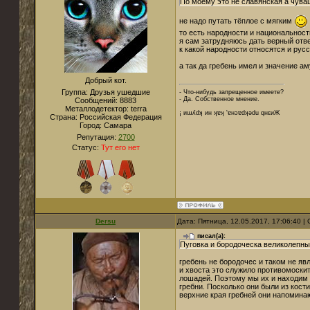
По моему это не славянская а чуваш
не надо путать тёплое с мягким
то есть народности и национальност
я сам затрудняюсь дать верный отв
к какой народности относятся и рус
а так да гребень имел и значение а
Добрый кот.
Группа: Друзья ушедшие
- Что-нибудь запрещенное имеете?
- Да. Собственное мнение.
Сообщений:
8883
Металлодетектор:
terra
¡ иɯʎdʞ ин ʞɐʞ 'ɐнɔɐdʞǝdu qнεиЖ
Страна:
Российская Федерация
Город:
Cамара
Репутация:
2700
Статус:
Тут его нет
Dersu
Дата: Пятница, 12.05.2017, 17:06:40 
писал(а):
Пуговка и бородоческа великолепны
гребень не бородочес и таком не яв
и хвоста это служило противомоскит
лошадей. Поэтому мы их и находим 
гребни. Посколько они были из кос
верхние края гребней они напоминаю