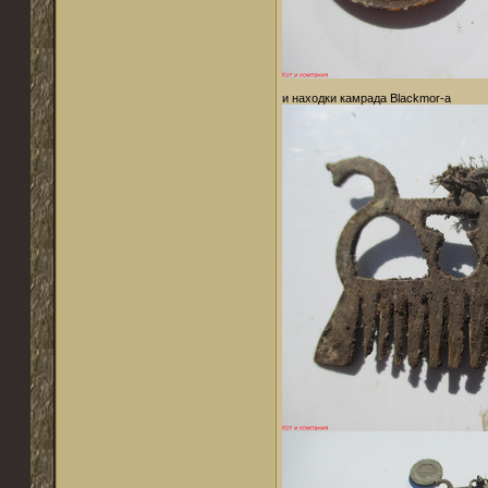
и находки камрада Blackmor-а