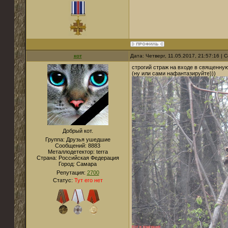
кот
Дата: Четверг, 11.05.2017, 21:57:16 |
строгий страж на входе в священну
(ну или сами нафантазируйте)))
Добрый кот.
Группа: Друзья ушедшие
Сообщений:
8883
Металлодетектор:
terra
Страна:
Российская Федерация
Город:
Cамара
Репутация:
2700
Статус:
Тут его нет