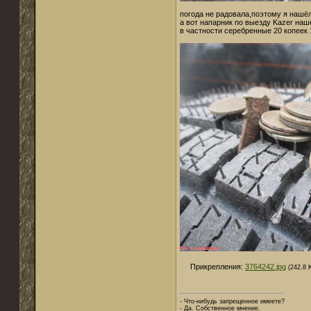
погода не радовала,поэтому я нашёл
а вот напарник по выезду Kazer наш
в частности серебренные 20 копеек
Прикрепления:
3764242.jpg
(242.8 
- Что-нибудь запрещенное имеете?
- Да. Собственное мнение.