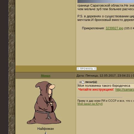
границе Саратовской области.Не зн
чем мельче зуб тем больнее расчеса
P.S. в деревнях о существовании ци
мечтали.И бронзовый вместо деревя
Прикрепления:
3239927.jpg
(335.0 
Монах
Дата: Пятница, 12.05.2017, 23:04:21 
писал(а):
Моя половинка такого бородочеса
Читайте инструкцию!
http://samar
Приму в дар ножи РИ и СССР и все, что с н
Мой канал на Ютуб
Найфоман