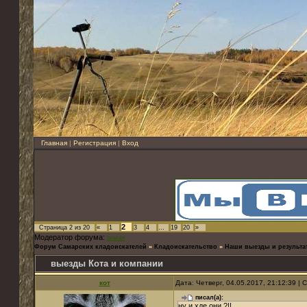
Главная
|
Регистрация
|
Вход
2
Страница
2
из
20
«
1
3
4
…
19
20
»
Модератор форума:
bratan
Форум Самарских кладоискателей
»
Кладоискательство
»
Наши выезды и результа
выезды Кота и компании
кот
Дата: Четверг, 04.05.2017, 21:12:39 |
писал(а):
ну и хде они ?!!