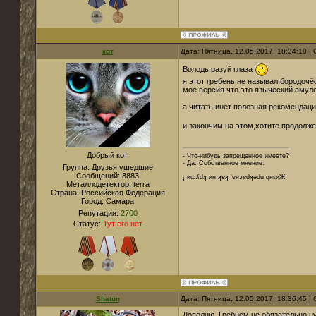
кот
Дата: Пятница, 12.05.2017, 18:34:10 
Володь разуй глаза
я этот гребень не называл бородочёс
моё версия что это языческий амуле
а читать инет полезная рекомендаци
и закончим на этом,хотите продолже
Добрый кот.
- Что-нибудь запрещенное имеете?
- Да. Собственное мнение.
Группа: Друзья ушедшие
Сообщений:
8883
¡ иɯʎdʞ ин ʞɐʞ 'ɐнɔɐdʞǝdu qнεиЖ
Металлодетектор:
terra
Страна:
Российская Федерация
Город:
Cамара
Репутация:
2700
Статус:
Тут его нет
Shatun
Дата: Пятница, 12.05.2017, 18:36:45 
Дополню. Гребнем не обязательно н