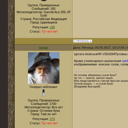
Группа: Проверенные
Сообщений:
165
Металлодетектор:
Garrett Ace 250, AT
Gold
Страна:
Российская Федерация
Город:
Царевщина
Репутация:
186
Статус:
Тут его нет
Urman
Дата: Пятница, 05.05.2017, 14:17:05 
Цитата AndruxaHR-V354284Пуговка
Кроме утилитарного назначения
гре
изображениями конских голов, соля
Но почему аборигены съели Кука?
За что — неясно, молчит наука.
Мне представляется совсем простая штука
Хотели кушать — и съели Кука!
Генерал-лейтенант
(Владимир Высоцкий)
Группа: Проверенные
Сообщений:
1700
Металлодетектор:
Все нет
Страна:
Острова Кука
Город:
Там их нет
Репутация:
379
Статус:
Тут его нет