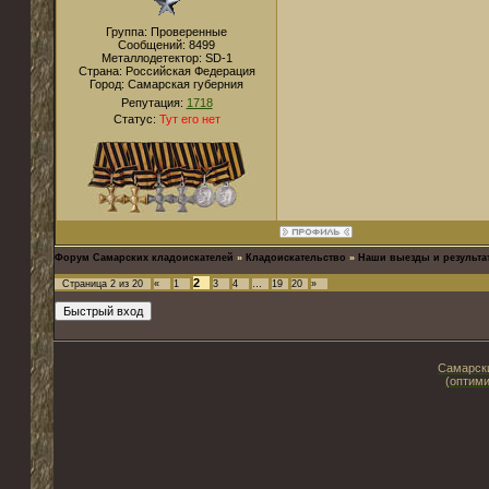
Группа: Проверенные
Сообщений:
8499
Металлодетектор:
SD-1
Страна:
Российская Федерация
Город:
Самарская губерния
Репутация:
1718
Статус:
Тут его нет
Форум Самарских кладоискателей
»
Кладоискательство
»
Наши выезды и результа
2
Страница
2
из
20
«
1
3
4
…
19
20
»
Самарски
(оптими