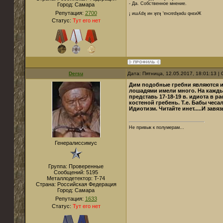
- Да. Собственное мнение.
Город:
Cамара
Репутация:
2700
¡ иɯʎdʞ ин ʞɐʞ 'ɐнɔɐdʞǝdu qнεиЖ
Статус:
Тут его нет
Dersu
Дата: Пятница, 12.05.2017, 18:01:13 
Дим подобные гребни являются ис
лошадями имели много. На каждый
представь 17-18-19 в. идиота в 
костеной гребень. Т.е. Бабы чеса
Идиотизм. Читайте инет.....И за
Не привык к полумерам...
Генералиссимус
Группа: Проверенные
Сообщений:
5195
Металлодетектор:
T-74
Страна:
Российская Федерация
Город:
Самара
Репутация:
1633
Статус:
Тут его нет