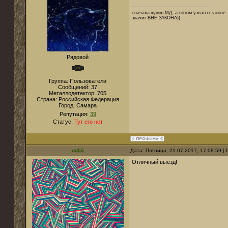
сначала купил МД, а потом узнал о законе. 
значит ВНЕ ЗАКОНА))
Рядовой
Группа: Пользователи
Сообщений:
37
Металлодетектор:
705
Страна:
Российская Федерация
Город:
Самара
Репутация:
39
Статус:
Тут его нет
dd55
Дата: Пятница, 21.07.2017, 17:08:59 
Отличный выезд!