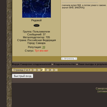
сначала купил МД, а потом узнал о законе. 
значит ВНЕ ЗАКОНА))
Рядовой
Группа: Пользователи
Сообщений:
37
Металлодетектор:
705
Страна:
Российская Федерация
Город:
Самара
Репутация:
39
Статус:
Тут его нет
Форум Самарских кладоискателей
»
Кладоискательство
»
Наши выезды и результа
2
Страница
2
из
4
«
1
3
4
»
Самарски
(оптими