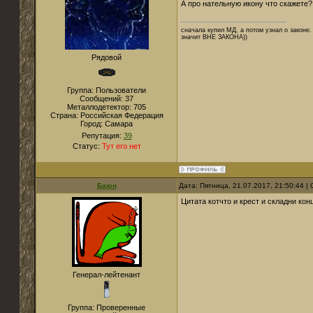
А про нательную икону что скажете?
сначала купил МД, а потом узнал о законе. 
значит ВНЕ ЗАКОНА))
Рядовой
Группа: Пользователи
Сообщений:
37
Металлодетектор:
705
Страна:
Российская Федерация
Город:
Самара
Репутация:
39
Статус:
Тут его нет
Баюн
Дата: Пятница, 21.07.2017, 21:50:44 
Цитата кот
что и крест и складни кон
Генерал-лейтенант
Группа: Проверенные