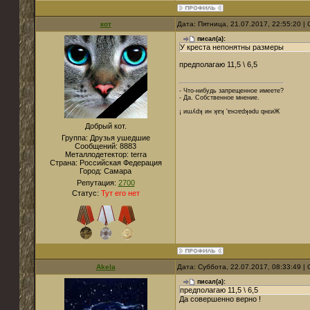
кот
Дата: Пятница, 21.07.2017, 22:55:20 
писал(а):
У креста непонятны размеры
предполагаю 11,5 \ 6,5
- Что-нибудь запрещенное имеете?
- Да. Собственное мнение.
¡ иɯʎdʞ ин ʞɐʞ 'ɐнɔɐdʞǝdu qнεиЖ
Добрый кот.
Группа: Друзья ушедшие
Сообщений:
8883
Металлодетектор:
terra
Страна:
Российская Федерация
Город:
Cамара
Репутация:
2700
Статус:
Тут его нет
Akela
Дата: Суббота, 22.07.2017, 08:33:49 
писал(а):
предполагаю 11,5 \ 6,5
Да совершенно верно !