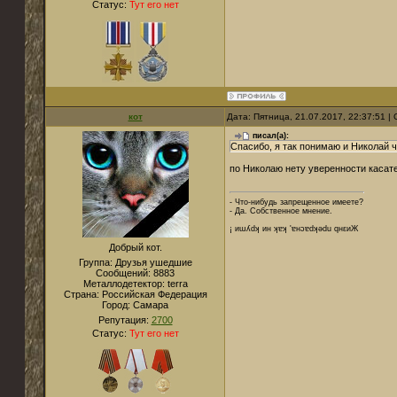
Статус:
Тут его нет
кот
Дата: Пятница, 21.07.2017, 22:37:51 
писал(а):
Спасибо, я так понимаю и Николай 
по Николаю нету уверенности касате
- Что-нибудь запрещенное имеете?
- Да. Собственное мнение.
¡ иɯʎdʞ ин ʞɐʞ 'ɐнɔɐdʞǝdu qнεиЖ
Добрый кот.
Группа: Друзья ушедшие
Сообщений:
8883
Металлодетектор:
terra
Страна:
Российская Федерация
Город:
Cамара
Репутация:
2700
Статус:
Тут его нет