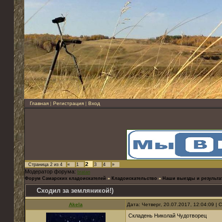
Главная
|
Регистрация
|
Вход
2
Страница
2
из
4
«
1
3
4
»
Модератор форума:
bratan
Форум Самарских кладоискателей
»
Кладоискательство
»
Наши выезды и результа
Сходил за земляникой!)
Akela
Дата: Четверг, 20.07.2017, 12:04:09 |
Складень Николай Чудотворец