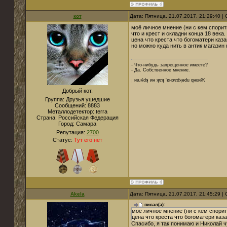
кот
Дата: Пятница, 21.07.2017, 21:29:40 
моё личное мнение (ни с кем спорит
что и крест и складни конца 18 века.
цена что креста что богоматери каза
но можно куда нить в антик магазин
- Что-нибудь запрещенное имеете?
- Да. Собственное мнение.
¡ иɯʎdʞ ин ʞɐʞ 'ɐнɔɐdʞǝdu qнεиЖ
Добрый кот.
Группа: Друзья ушедшие
Сообщений:
8883
Металлодетектор:
terra
Страна:
Российская Федерация
Город:
Cамара
Репутация:
2700
Статус:
Тут его нет
Akela
Дата: Пятница, 21.07.2017, 21:45:29 
писал(а):
моё личное мнение (ни с кем спорит
цена что креста что богоматери каз
Спасибо, я так понимаю и Николай 