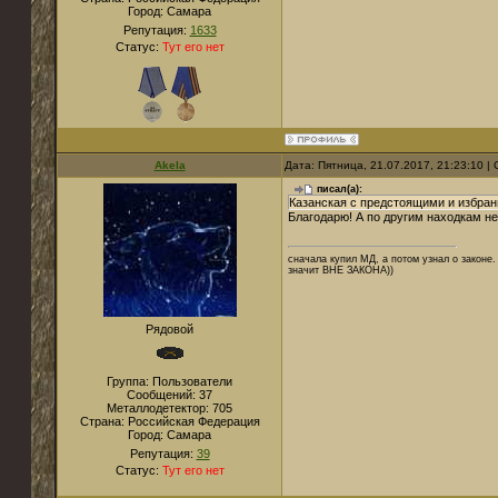
Город:
Самара
Репутация:
1633
Статус:
Тут его нет
Akela
Дата: Пятница, 21.07.2017, 21:23:10 
писал(а):
Казанская с предстоящими и избран
Благодарю! А по другим находкам н
сначала купил МД, а потом узнал о законе. 
значит ВНЕ ЗАКОНА))
Рядовой
Группа: Пользователи
Сообщений:
37
Металлодетектор:
705
Страна:
Российская Федерация
Город:
Самара
Репутация:
39
Статус:
Тут его нет