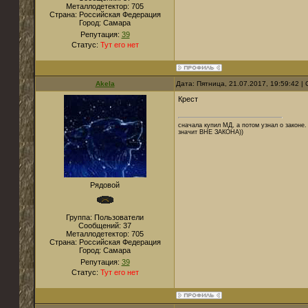
Металлодетектор:
705
Страна:
Российская Федерация
Город:
Самара
Репутация:
39
Статус:
Тут его нет
Akela
Дата: Пятница, 21.07.2017, 19:59:42 
Крест
сначала купил МД, а потом узнал о законе. 
значит ВНЕ ЗАКОНА))
Рядовой
Группа: Пользователи
Сообщений:
37
Металлодетектор:
705
Страна:
Российская Федерация
Город:
Самара
Репутация:
39
Статус:
Тут его нет