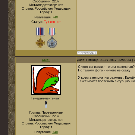
Сообщений:
2237
Металлодетектор:
нет
Страна:
Российская Федерация
Город:
т
Репутация:
740
Статус:
Тут его нет
Баюн
Дата: Пятница, 21.07.2017, 22:00:34 
С чего вы взяли, что она нательная?
По такому фото - ничего не скажу!
У креста непонятны размеры. Какой-
Текст может прояснить ситуацию, но
Генерал-лейтенант
Группа: Проверенные
Сообщений:
2237
Металлодетектор:
нет
Страна:
Российская Федерация
Город:
т
Репутация:
740