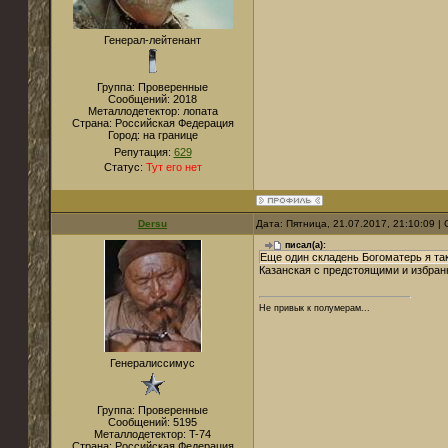
Генерал-лейтенант
Группа: Проверенные
Сообщений:
2018
Металлодетектор:
лопата
Страна:
Российская Федерация
Город:
на границе
Репутация:
629
Статус:
Тут его нет
Dersu
Дата: Пятница, 21.07.2017, 21:10:09 
писал(а):
Еще один складень Богоматерь я та
Казанская с предстоящими и избран
Не привык к полумерам...
Генералиссимус
Группа: Проверенные
Сообщений:
5195
Металлодетектор:
T-74
Страна:
Российская Федерация