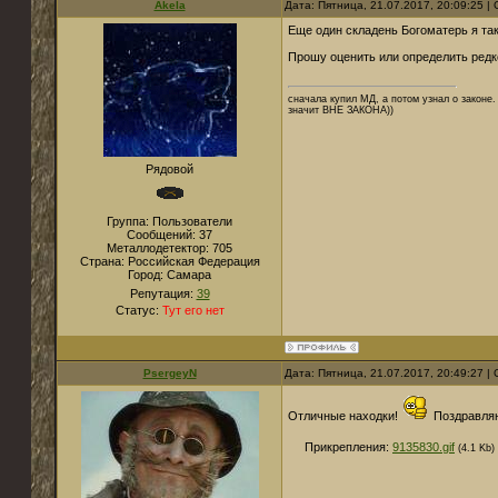
Akela
Дата: Пятница, 21.07.2017, 20:09:25 
Еще один складень Богоматерь я та
Прошу оценить или определить редк
сначала купил МД, а потом узнал о законе. 
значит ВНЕ ЗАКОНА))
Рядовой
Группа: Пользователи
Сообщений:
37
Металлодетектор:
705
Страна:
Российская Федерация
Город:
Самара
Репутация:
39
Статус:
Тут его нет
PsergeyN
Дата: Пятница, 21.07.2017, 20:49:27 
Отличные находки!
Поздравля
Прикрепления:
9135830.gif
(4.1 Kb)