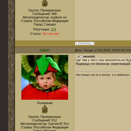
Группа: Проверенные
Сообщений:
406
Металлодетектор:
explorer se
Страна:
Российская Федерация
Город:
Самара
Репутация:
334
Статус:
Тут его нет
TOMAT
Дата: Среда, 17.01.2018, 23:02:48 | 
писал(а):
где там у него глаз непонятно,но бу
Ящерица это безногая, веретеницей 
Настоящее зло не в окопах, а в кабинетах..
Полковник
Группа: Проверенные
Сообщений:
512
Металлодетектор:
Garrett AT Pro
Страна:
Российская Федерация
Город:
Магадан