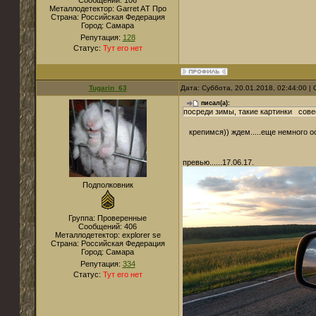
Сообщений:
106
Металлодетектор:
Garret AТ Про
Страна:
Российская Федерация
Город:
Самара
Репутация:
128
Статус:
Тут его нет
Tugarin_63
Дата: Суббота, 20.01.2018, 02:44:00 
писал(а):
посреди зимы, такие картинки сове
крепимся)) ждем.....еще немного 
превью......17.06.17.
Подполковник
Группа: Проверенные
Сообщений:
406
Металлодетектор:
explorer se
Страна:
Российская Федерация
Город:
Самара
Репутация:
334
Статус:
Тут его нет