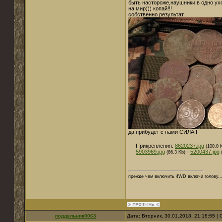
быть настороже,наушники в одно ухо
на мир))) копай!!!
собственно результат
да прибудет с нами СИЛА!!
Прикрепления:
8620237.jpg
(100.0 
5903969.jpg
·
5200437.jpg
(86.3 Kb)
прежде чем включить 4WD включи голову..
поддельник0063
Дата: Вторник, 30.01.2018, 21:18:55 