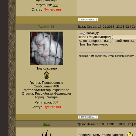
Репутация:
358
Статус:
Тут его нет
Tugarin_63
Дата: Среда, 17.01.2018, 23:03:52 | 
писал(а):
полоз Медянка(вроде)....
да он наверное, ваще такой милаха, 
Пол Пот Кампучию
прежде чем включить 4WD включи голову..
Подполковник
Группа: Проверенные
Сообщений:
406
Металлодетектор:
explorer se
Страна:
Российская Федерация
Город:
Самара
Репутация:
334
Статус:
Тут его нет
Bors
Дата: Четверг, 18.01.2018, 10:38:17 |
посреди зимы, такие картинки
с