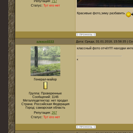
Репутация:
717
Статус:
Тут его нет
Красивые фото,зиму разбавить
алексей333
Дата: Среда, 31.01.2018, 15:58:35 | 
классный фото отчёт!!!! находки ин
к
Генерал-майор
Группа: Проверенные
Сообщений:
1146
Металлодетектор:
нет продал
Страна:
Российская Федерация
Город:
самарская область
Репутация:
267
Статус:
Тут его нет