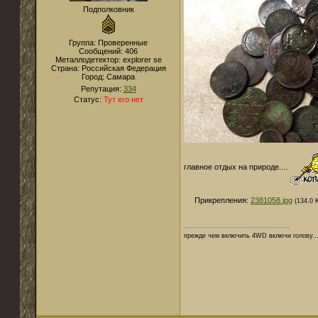
Подполковник
Группа: Проверенные
Сообщений:
406
Металлодетектор:
explorer se
Страна:
Российская Федерация
Город:
Самара
Репутация:
334
Статус:
Тут его нет
главное отдых на природе....
Прикрепления:
2381058.jpg
(134.0 
прежде чем включить 4WD включи голову..