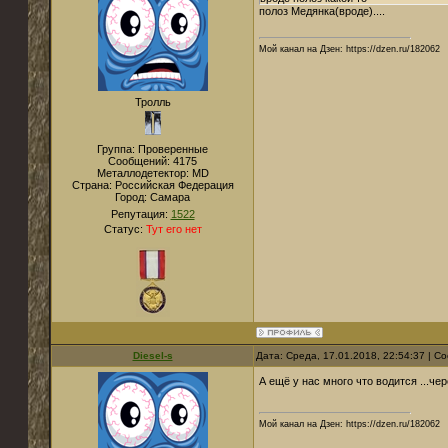
полоз Медянка(вроде)....
Мой канал на Дзен: https://dzen.ru/182062
Тролль
Группа: Проверенные
Сообщений:
4175
Металлодетектор:
MD
Страна:
Российская Федерация
Город:
Самара
Репутация:
1522
Статус:
Тут его нет
Diesel-s
Дата: Среда, 17.01.2018, 22:54:37 | 
А ещё у нас много что водится ...че
Мой канал на Дзен: https://dzen.ru/182062