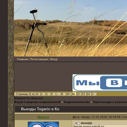
Главная
|
Регистрация
|
Вход
11
Страница
11
из
14
«
1
2
…
9
10
12
13
14
»
Модератор форума:
bratan
Форум Самарских кладоискателей
»
Кладоискательство
»
Наши выезды и результа
Выезды Tugarin и Ко
Diesel-s
Дата: Среда, 17.01.2018, 22:53:06 | 
писал(а):
вроде полоз какой то