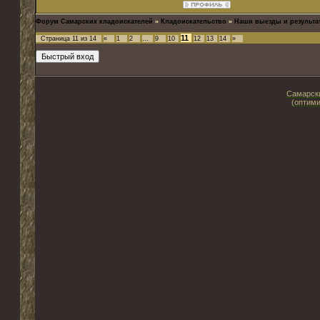
Форум Самарских кладоискателей
»
Кладоискательство
»
Наши выезды и результа
11
Страница
11
из
14
«
1
2
…
9
10
12
13
14
»
Самарски
(оптими