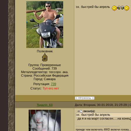
эх. быстрей бы апрель
Полковник
Группа: Проверенные
Сообщений:
739
Металлодетектор:
тессоро. ака.
Страна:
Российская Федерация
Город:
Самара
Репутация:
739
Статус:
Тут его нет
Tugarin_63
Дата: Вторник, 30.01.2018, 21:25:29 
писал(а):
эх. быстрей бы апрель
да я и на март согласен.....на конец
прежде чем включить 4WD включи голову..