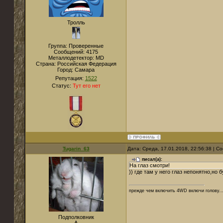
Тролль
Группа: Проверенные
Сообщений:
4175
Металлодетектор:
MD
Страна:
Российская Федерация
Город:
Самара
Репутация:
1522
Статус:
Тут его нет
Tugarin_63
Дата: Среда, 17.01.2018, 22:56:38 | 
писал(а):
На глаз смотри!
)) где там у него глаз непонятно,но
прежде чем включить 4WD включи голову..
Подполковник