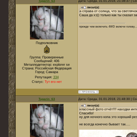
Tugarin_63
Дата: Среда, 31.01.2018, 21:38:37 | 
писал(а):
а справа от солнца, что за светлячо
Саша да хз)) только как ты сказал з
прежде чем включить 4WD включи голову..
Подполковник
Группа: Проверенные
Сообщений:
406
Металлодетектор:
explorer se
Страна:
Российская Федерация
Город:
Самара
Репутация:
334
Статус:
Тут его нет
Tugarin_63
Дата: Среда, 31.01.2018, 21:48:30 | 
писал(а):
классный фото отчёт!!!! находки ин
Спасибо!
ну для ночного копа это хороший резу
не всегда конечно бывает так.....