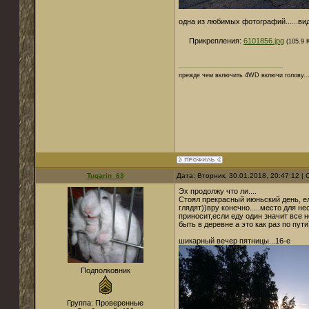
одна из любимых фотографий......ви
Прикрепления:
6101856.jpg
(105.9 
прежде чем включить 4WD включи голову..
Tugarin_63
Дата: Вторник, 30.01.2018, 20:47:12 
Эх продолжу что ли....
Стоял прекрасный июньский день, ел
глядят))вру конечно.....место для 
приносит,если еду один значит все не
быть в деревне а это как раз по пути
шикарный вечер пятницы...16-е
Подполковник
Группа: Проверенные