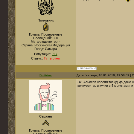
Полковник
Группа: Проверенные
Сообщений:
650
Металлодетектор:
-
Страна:
Российская Федерация
Город:
Самара
Репутация:
717
Статус:
Тут его нет
Dmitrius
Дата: Четверг, 18.01.2018, 19:58:09 |
Эх, Альберт навеял тоску) да даже н
конкуренты, и кучки с 5 монетами, 
Сержант
Группа: Проверенные