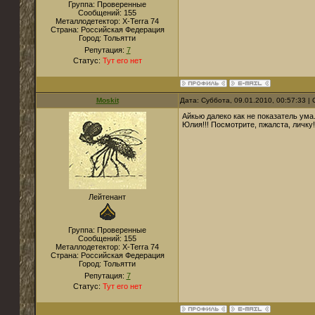
Группа: Проверенные
Сообщений:
155
Металлодетектор:
X-Terra 74
Страна:
Российская Федерация
Город:
Тольятти
Репутация:
7
Статус:
Тут его нет
Moskit
Дата: Суббота, 09.01.2010, 00:57:33 
Айкью далеко как не показатель ума.
Юлия!!! Посмотрите, пжалста, личку!
Лейтенант
Группа: Проверенные
Сообщений:
155
Металлодетектор:
X-Terra 74
Страна:
Российская Федерация
Город:
Тольятти
Репутация:
7
Статус:
Тут его нет