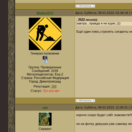
Wadim1970
Дата: Суббота, 09.01.2010, 01:36:18 
J522
писал(а):
завтра...правда я не курю..)))
Ещё один плюс,стрелять сигареты 
Генерал-полковник
Группа: Проверенные
Сообщений:
3159
Металлодетектор:
Exp.2
Страна:
Российская Федерация
Город:
Димитровград
Репутация:
396
Статус:
Тут его нет
edo
Дата: Суббота, 09.01.2010, 11:36:31 
короче скоро будит сайт знакомств!!
но на фотку девушки уже самому и
Сержант