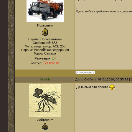
Куплю любые серебряные монеты с дырками
Полковник
Группа: Пользователи
Сообщений:
533
Металлодетектор:
ACE 250
Страна:
Российская Федерация
Город:
Самара
Репутация:
14
Статус:
Тут его нет
Moskit
Дата: Суббота, 09.01.2010, 00:55:32 
Да Юлька это просто
Лейтенант