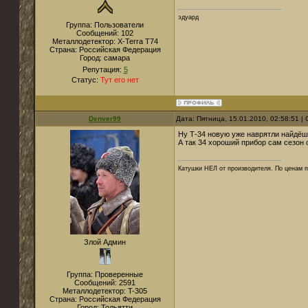
эдуард
Группа: Пользователи
Сообщений:
102
Металлодетектор:
X-Terra T74
Страна:
Российская Федерация
Город:
самара
Репутация:
5
Статус:
Тут его нет
Denver99
Дата: Пятница, 15.01.2010, 02:58:51 
Ну Т-34 новую уже наврятли найдёшь
А так 34 хороший прибор сам сезон 
Катушки НЕЛ от производителя. По ценам п
Злой Админ
Группа: Проверенные
Сообщений:
2591
Металлодетектор:
T-305
Страна:
Российская Федерация
Город:
Тольятти