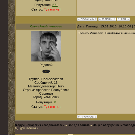
Репутация:
571
Статус:
Тут его нет
Случайный_человек
Дата: Пятница, 15.01.2010, 10:16:06 
Только Минелаб. Нагибаться меньш
Рядовой
Группа: Пользователи
Сообщений:
13
Металлодетектор:
Нету
Страна:
Арабская Республика
Суринам
Город:
Ульяновск
Репутация:
0
Статус:
Тут его нет
Форум Самарских кладоискателей
»
Всё для поиска
»
Общее обсуждение металлод
МД для новичка.)