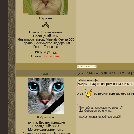
Сержант
Группа: Проверенные
Сообщений:
105
Металлодетектор:
Minelab X-terra 305
Страна:
Российская Федерация
Город:
Тольятти
Репутация:
27
Статус:
Тут его нет
кот
Дата: Суббота, 09.01.2010, 01:23:04 
J522
писал(а):
Видимо надо в скором времени мне 
я за
до весны ещё далеко,ску
- Что-нибудь запрещенное имеете?
- Да. Собственное мнение.
¡ иɯʎdʞ ин ʞɐʞ 'ɐнɔɐdʞǝdu qнεиЖ
Добрый кот.
Группа: Друзья ушедшие
Сообщений:
8883
Металлодетектор:
terra
Страна:
Российская Федерация