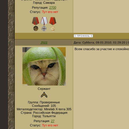
Город:
Cамара
Репутация:
2700
Статус:
Тут его нет
J522
Дата: Суббота, 09.01.2010, 01:29:20 
Всем спасибо за участие и спокойной
Сержант
Группа: Проверенные
Сообщений:
105
Металлодетектор:
Minelab X-terra 305
Страна:
Российская Федерация
Город:
Тольятти
Репутация:
27
Статус:
Тут его нет