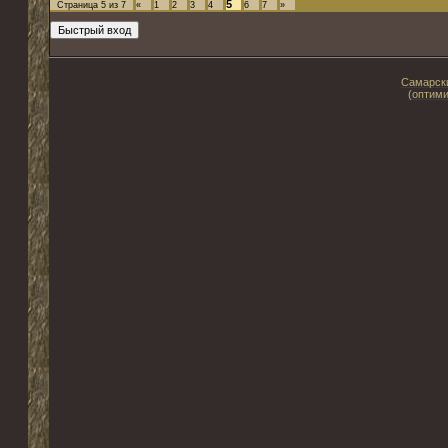
5
Страница
5
из
7
«
1
2
3
4
6
7
»
Самарски
(оптими