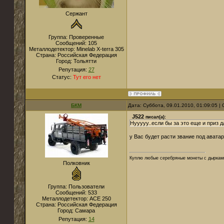
Сержант
Группа: Проверенные
Сообщений:
105
Металлодетектор:
Minelab X-terra 305
Страна:
Российская Федерация
Город:
Тольятти
Репутация:
27
Статус:
Тут его нет
БКМ
Дата: Суббота, 09.01.2010, 01:09:05 
J522
писал(а):
Нууууу..если бы за это еще и приз да
у Вас будет расти звание под авата
Куплю любые серебряные монеты с дырками
Полковник
Группа: Пользователи
Сообщений:
533
Металлодетектор:
ACE 250
Страна:
Российская Федерация
Город:
Самара
Репутация:
14