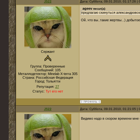
J522
Дата: Суббота, 09.01.2010, 01:17:26 
ageev
писал(а):
предлагаю скинуться александровс
Ой..что вы..такие жертвы...) добыт
Сержант
Группа: Проверенные
Сообщений:
105
Металлодетектор:
Minelab X-terra 305
Страна:
Российская Федерация
Город:
Тольятти
Репутация:
27
Статус:
Тут его нет
J522
Дата: Суббота, 09.01.2010, 01:21:05 
Видимо надо в скором времени мне 