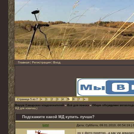
Главная
|
Регистрация
|
Вход
5
Страница
5
из
7
«
1
2
3
4
6
7
»
Форум Самарских кладоискателей
»
Всё для поиска
»
Общее обсуждение металлод
МД для новичка.)
Подскажите какой МД купить лучше?
БКМ
Дата: Суббота, 09.01.2010, 00:54:19 
ну с фото понятно...а как ум доказ