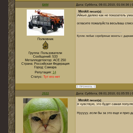
БКМ
Дата: Суббота, 09.01.2010, 01:04:36 
Moskit
писал(а):
Айкью далеко как не показатель ума.
огласите пожалуйста весь/ваш спис
Куплю любые серебряные монеты с дырками
Полковник
Группа: Пользователи
Сообщений:
533
Металлодетектор:
ACE 250
Страна:
Российская Федерация
Город:
Самара
Репутация:
14
Статус:
Тут его нет
J522
Дата: Суббота, 09.01.2010, 01:05:55 
Moskit
писал(а):
я чувствую, это будет самая попул
Нууууу..если бы за это еще и приз д