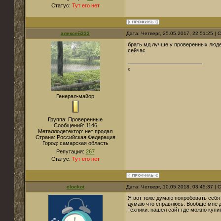
Статус:
Тут его нет
алексей333
Дата: Четверг, 25.05.2017, 22:51:25 |
брать мд лучше у проверенных люде
сейчас
к
Генерал-майор
Группа: Проверенные
Сообщений:
1146
Металлодетектор:
нет продал
Страна:
Российская Федерация
Город:
самарская область
Репутация:
267
Статус:
Тут его нет
clockot
Дата: Четверг, 10.05.2018, 03:45:37 |
Я вот тоже думаю попробовать себя
думаю что справлюсь. Вообще мне д
техники. нашел сайт где можно купи