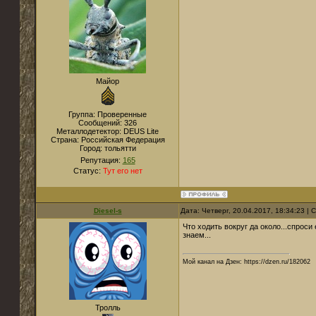
Майор
Группа: Проверенные
Сообщений:
326
Металлодетектор:
DEUS Lite
Страна:
Российская Федерация
Город:
тольятти
Репутация:
165
Статус:
Тут его нет
Diesel-s
Дата: Четверг, 20.04.2017, 18:34:23 |
Что ходить вокруг да около...спроси 
знаем...
Мой канал на Дзен: https://dzen.ru/182062
Тролль