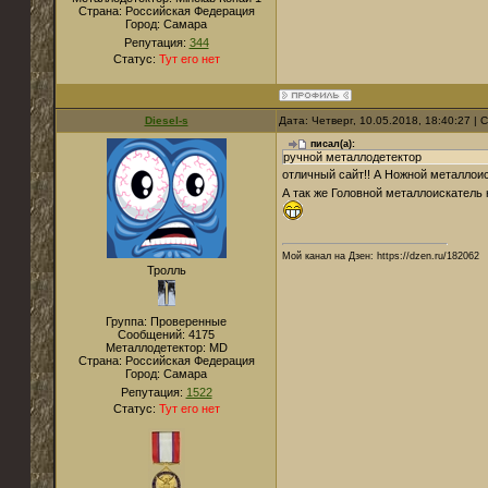
Страна:
Российская Федерация
Город:
Самара
Репутация:
344
Статус:
Тут его нет
Diesel-s
Дата: Четверг, 10.05.2018, 18:40:27 |
писал(а):
ручной металлодетектор
отличный сайт!! А Ножной металлои
А так же Головной металлоискатель 
Мой канал на Дзен: https://dzen.ru/182062
Тролль
Группа: Проверенные
Сообщений:
4175
Металлодетектор:
MD
Страна:
Российская Федерация
Город:
Самара
Репутация:
1522
Статус:
Тут его нет