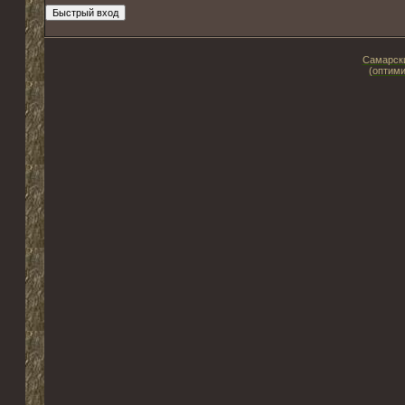
Самарски
(оптими