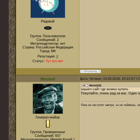
Рядовой
Группа: Пользователи
Сообщений:
2
Металлодетектор:
нет
Страна:
Российская Федерация
Город:
МК
Репутация:
0
Статус:
Тут его нет
Местный
Дата: Четверг, 10.05.2018, 15:12:57 |
писал(а):
нашел сайт где можно купить
Покупайте, очень рад за вас. Одно з
Пока не наступит завтра, ты не поймешь, к
Генерал-майор
Группа: Проверенные
Сообщений:
937
Металлодетектор:
Мinelab Копай 1