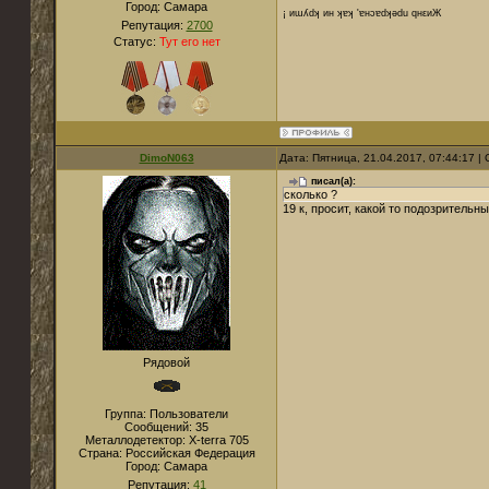
Город:
Cамара
¡ иɯʎdʞ ин ʞɐʞ 'ɐнɔɐdʞǝdu qнεиЖ
Репутация:
2700
Статус:
Тут его нет
DimoN063
Дата: Пятница, 21.04.2017, 07:44:17 
писал(а):
сколько ?
19 к, просит, какой то подозритель
Рядовой
Группа: Пользователи
Сообщений:
35
Металлодетектор:
X-terra 705
Страна:
Российская Федерация
Город:
Самара
Репутация:
41