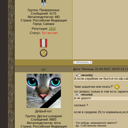
Группа: Проверенные
Сообщений:
4175
Металлодетектор:
MD
Страна:
Российская Федерация
Город:
Самара
Репутация:
1522
Статус:
Тут его нет
кот
Дата: Пятница, 21.04.2017, 00:07:13 
писал(а):
А если серийник не бьется по оф.сай
"вам шашечки или ехать?"
тут вопрос только в том есть гарант
писал(а):
и не дорого
сколько ?
Добрый кот.
если в среднем 20,то нормально,если
Группа: Друзья ушедшие
Сообщений:
8883
Металлодетектор:
terra
- Что-нибудь запрещенное имеете?
- Да. Собственное мнение.
Страна:
Российская Федерация