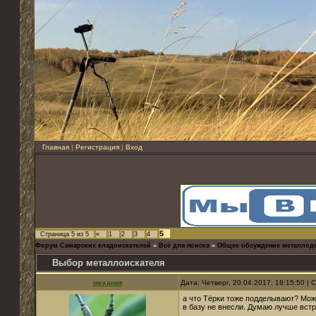
Главная
|
Регистрация
|
Вход
5
Страница
5
из
5
«
1
2
3
4
Форум Самарских кладоискателей
»
Всё для поиска
»
Общее обсуждение металлод
Выбор металлоискателя
механик
Дата: Четверг, 20.04.2017, 18:15:50 |
а что Тёрки тоже подделывают? Може
в базу не внесли. Думаю лучше встр