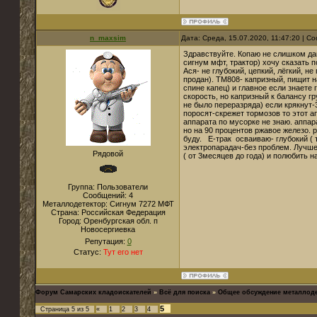
n_maxsim
Дата: Среда, 15.07.2020, 11:47:20 | 
Здравствуйте. Копаю не слишком дав
сигнум мфт, трактор) хочу сказать п
Ася- не глубокий, цепкий, лёгкий, н
продан). ТМ808- капризный, пищит н
спине капец) и главное если знаете 
скорость, но капризный к балансу г
не было переразряда) если крякнут-
поросят-скрежет тормозов то этот а
аппарата по мусорке не знаю. аппар
но на 90 процентов ржавое железо. р
буду. Е-трак осваиваю- глубокий ( 
электропарадач-без проблем. Лучше
Рядовой
( от 3месяцев до года) и полюбить н
Группа: Пользователи
Сообщений:
4
Металлодетектор:
Сигнум 7272 МФТ
Страна:
Российская Федерация
Город:
Оренбургская обл. п
Новосергиевка
Репутация:
0
Статус:
Тут его нет
Форум Самарских кладоискателей
»
Всё для поиска
»
Общее обсуждение металлод
5
Страница
5
из
5
«
1
2
3
4