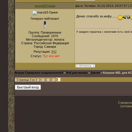
mars63-Гриня
Дата: Четверг, 31.01.2013, 23:07:57 |
Денис спасибо за инфу......
Генерал-лейтенант
У каждого горшочка с монетами есть своё в
Группа: Проверенные
Сообщений:
1970
Металлодетектор:
лопата
Страна:
Российская Федерация
Город:
Самара
Репутация:
942
Статус:
Тут его нет
Форум Самарских кладоискателей
»
Всё для поиска
»
Garrett
»
Катушки NEL для АС
3
Страница
3
из
3
«
1
2
Самарски
(оптими