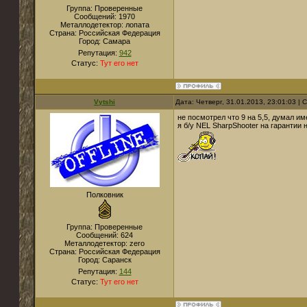
Группа: Проверенные
Сообщений:
1970
Металлодетектор:
лопата
Страна:
Российская Федерация
Город:
Самара
Репутация:
942
Статус:
Тут его нет
Vytshi
Дата: Четверг, 31.01.2013, 23:01:03 |
не посмотрел что 9 на 5,5, думал им
я б/у NEL SharpShooter на гарантии
Полковник
Группа: Проверенные
Сообщений:
624
Металлодетектор:
zero
Страна:
Российская Федерация
Город:
Саранск
Репутация:
144
Статус:
Тут его нет