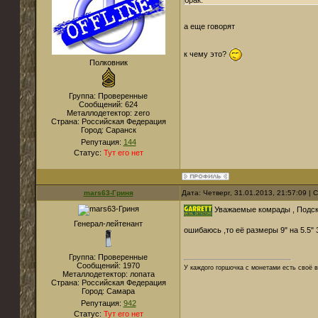
брак.
а еще говорят
к чему это?
Полковник
Группа: Проверенные
Сообщений:
624
Металлодетектор:
zero
Страна:
Российская Федерация
Город:
Саранск
Репутация:
144
Статус:
Тут его нет
mars63-Гриня
Дата: Четверг, 31.01.2013, 21:57:09 |
Уважаемые комрады , Подск
Генерал-лейтенант
ошибаюсь ,то её размеры 9" на 5.5"
Группа: Проверенные
Сообщений:
1970
У каждого горшочка с монетами есть своё в
Металлодетектор:
лопата
Страна:
Российская Федерация
Город:
Самара
Репутация:
942
Статус:
Тут его нет