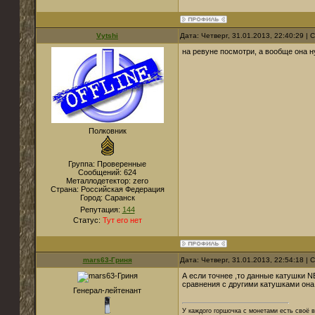
Vytshi
Дата: Четверг, 31.01.2013, 22:40:29 |
на ревуне посмотри, а вообще она н
Полковник
Группа: Проверенные
Сообщений:
624
Металлодетектор:
zero
Страна:
Российская Федерация
Город:
Саранск
Репутация:
144
Статус:
Тут его нет
mars63-Гриня
Дата: Четверг, 31.01.2013, 22:54:18 |
А если точнее ,то данные катушки 
сравнения с другими катушками она 
Генерал-лейтенант
У каждого горшочка с монетами есть своё в