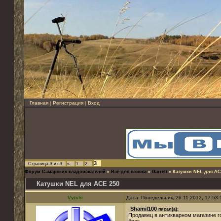
Главная
|
Регистрация
|
Вход
3
Страница
3
из
3
«
1
2
Форум Самарских кладоискателей
»
Всё для поиска
»
Garrett
»
Катушки NEL для АС
Катушки NEL для АСЕ 250
Vytshi
Дата: Понедельник, 26.11.2012, 17:53
Shamil100
писал(а):
Продавец в антикварном магазине г