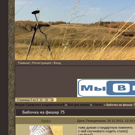
Главная
|
Регистрация
|
Вход
2
Страница
2
из
2
«
1
Форум Самарских кладоискателей
»
Всё для поиска
»
Fishers
»
Бабочка на фишер 7
Бабочка на фишер 75
Danko
Дата: Понедельник, 26.11.2012, 12:10
тоже думаю стандартную поменять
с ней скучновато ходить стало))
где брал?