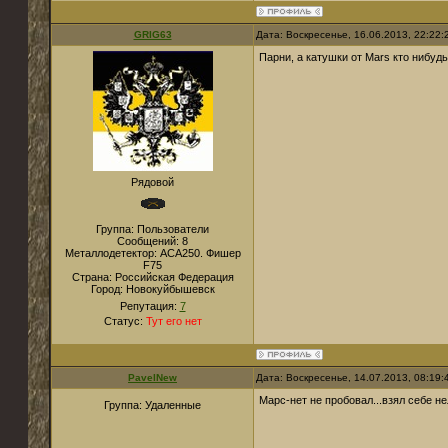
GRIG63
Дата: Воскресенье, 16.06.2013, 22:22
Парни, а катушки от Маrs кто нибудь
Рядовой
Группа: Пользователи
Сообщений:
8
Металлодетектор:
ACA250. Фишер
F75
Страна:
Российская Федерация
Город:
Новокуйбышевск
Репутация:
7
Статус:
Тут его нет
PavelNew
Дата: Воскресенье, 14.07.2013, 08:19
Марс-нет не пробовал...взял себе не
Группа: Удаленные