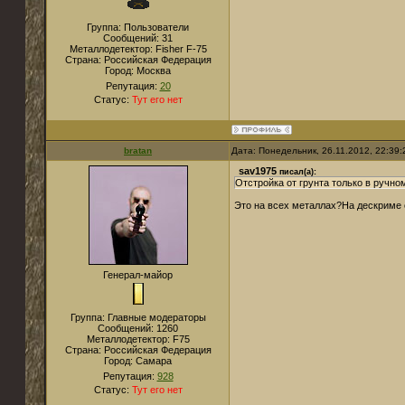
Группа: Пользователи
Сообщений:
31
Металлодетектор:
Fisher F-75
Страна:
Российская Федерация
Город:
Москва
Репутация:
20
Статус:
Тут его нет
bratan
Дата: Понедельник, 26.11.2012, 22:39
sav1975
писал(а):
Отстройка от грунта только в ручно
Это на всех металлах?На дескриме 
Генерал-майор
Группа: Главные модераторы
Сообщений:
1260
Металлодетектор:
F75
Страна:
Российская Федерация
Город:
Самара
Репутация:
928
Статус:
Тут его нет