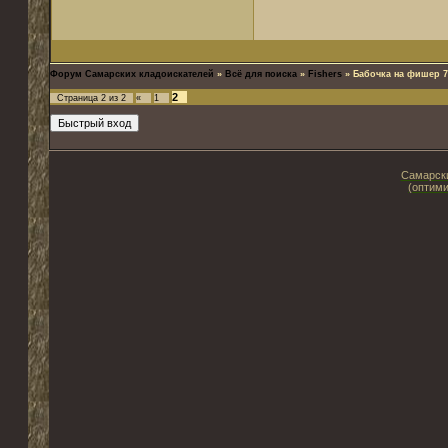
Форум Самарских кладоискателей
»
Всё для поиска
»
Fishers
»
Бабочка на фишер 7
2
Страница
2
из
2
«
1
Самарски
(оптими