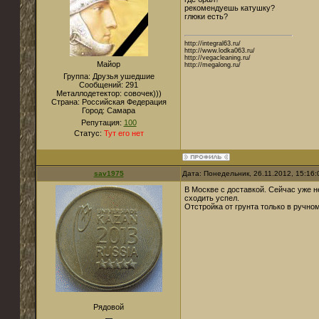
рекомендуешь катушку?
глюки есть?
http://integral63.ru/
http://www.lodka063.ru/
http://vegacleaning.ru/
Майор
http://megalong.ru/
Группа: Друзья ушедшие
Сообщений:
291
Металлодетектор:
совочек)))
Страна:
Российская Федерация
Город:
Самара
Репутация:
100
Статус:
Тут его нет
sav1975
Дата: Понедельник, 26.11.2012, 15:16
В Москве с доставкой. Сейчас уже н
сходить успел.
Отстройка от грунта только в ручно
Рядовой