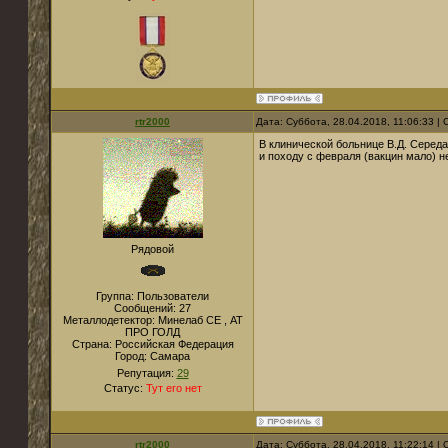
rtr2000
Дата: Суббота, 28.04.2018, 11:06:33 
В клинической больнице В.Д. Середа
и походу с февраля (вакцин мало) н
Рядовой
Группа: Пользователи
Сообщений:
27
Металлодетектор:
Минелаб СЕ , АТ
ПРО ГОЛД
Страна:
Российская Федерация
Город:
Самара
Репутация:
29
Статус:
Тут его нет
rtr2000
Дата: Суббота, 28.04.2018, 11:22:14 