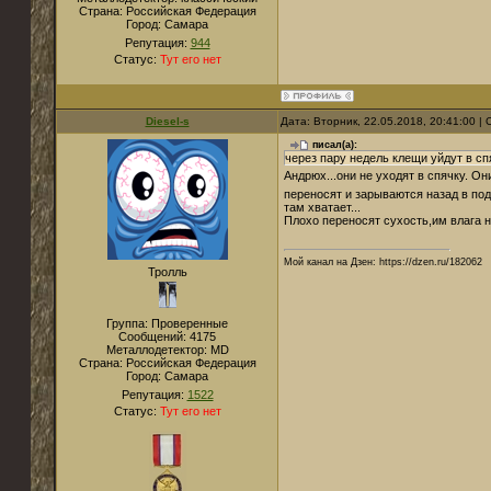
Страна:
Российская Федерация
Город:
Самара
Репутация:
944
Статус:
Тут его нет
Diesel-s
Дата: Вторник, 22.05.2018, 20:41:00 
писал(а):
через пару недель клещи уйдут в сп
Андрюх...они не уходят в спячку. О
переносят и зарываются назад в под
там хватает...
Плохо переносят сухость,им влага 
Мой канал на Дзен: https://dzen.ru/182062
Тролль
Группа: Проверенные
Сообщений:
4175
Металлодетектор:
MD
Страна:
Российская Федерация
Город:
Самара
Репутация:
1522
Статус:
Тут его нет