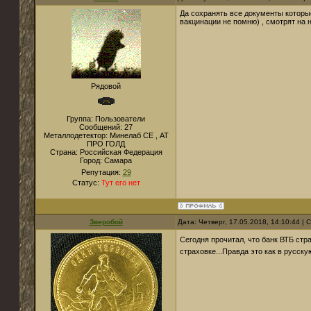
Да сохранять все документы которые
вакцинации не помню) , смотрят на 
Рядовой
Группа: Пользователи
Сообщений:
27
Металлодетектор:
Минелаб СЕ , АТ
ПРО ГОЛД
Страна:
Российская Федерация
Город:
Самара
Репутация:
29
Статус:
Тут его нет
Зверобой
Дата: Четверг, 17.05.2018, 14:10:44 |
Сегодня прочитал, что банк ВТБ стр
страховке...Правда это как в русску