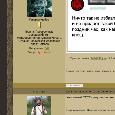
Генерал-майор
Группа: Проверенные
Сообщений:
937
Металлодетектор:
Мinelab Копай 1
Страна:
Российская Федерация
Город:
Самара
Репутация:
344
Статус:
Тут его нет
Прикрепления:
4444437.jpg
(29.5 K
Пока не наступит завтра, ты не поймешь, к
Вѣдагоръ
Дата: Пятница, 27.04.2018, 09:46:09 
Уникальный ТЕСТ средства защиты 
Подводный поиск. Поиск посеянных вещей 