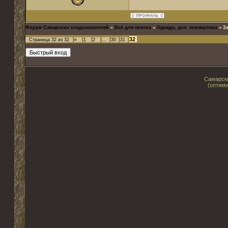
Форум Самарских кладоискателей
»
Всё для поиска
»
Одежда, доп. экипировка
»
З
32
Страница
32
из
32
«
1
2
…
30
31
Самарски
(оптими