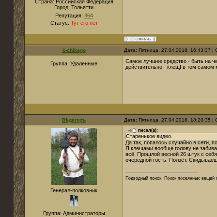
Страна:
Российская Федерация
Город:
Тольятти
Репутация:
364
Статус:
Тут его нет
k-chikago
Дата: Пятница, 27.04.2018, 16:43:37 
Самое лучшее средство - быть на чек
Группа: Удаленные
действительно - клещ! в том самом 
Вѣдагоръ
Дата: Пятница, 27.04.2018, 18:20:35 
писал(а):
Старенькое видео.
Да так, попалось случайно в сети, 
Я клещами вообще голову не забиваю
всё. Прошлой весной 26 штук с себя
очередной гость. Ползёт. Скидывае
Подводный поиск. Поиск посеянных вещей 
Генерал-полковник
Группа: Администраторы