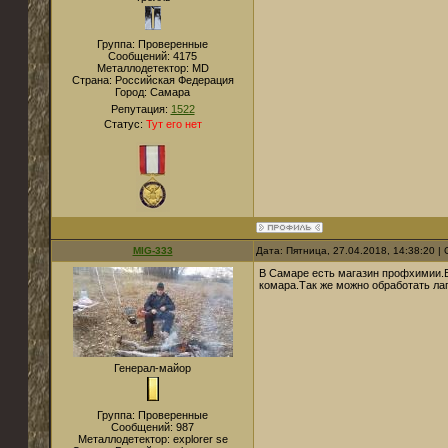
Группа: Проверенные
Сообщений:
4175
Металлодетектор:
MD
Страна:
Российская Федерация
Город:
Самара
Репутация:
1522
Статус:
Тут его нет
MIG-333
Дата: Пятница, 27.04.2018, 14:38:20 
В Самаре есть магазин профхимии.Бр
комара.Так же можно обработать лаг
Генерал-майор
Группа: Проверенные
Сообщений:
987
Металлодетектор:
explorer se