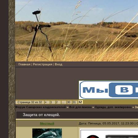
Главная
|
Регистрация
|
Вход
32
Страница
32
из
32
«
1
2
…
30
31
Форум Самарских кладоискателей
»
Всё для поиска
»
Одежда, доп. экипировка
»
З
Защита от клещей.
Местный
Дата: Пятница, 05.05.2017, 11:23:30 