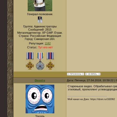
Генерал-полковник
Группа: Администраторы
Сообщений:
2815
Металлодетектор:
XP GMP. Етрак.
Страна:
Российская Федерация
Город:
Самарская обл.
Репутация:
1182
Статус:
Тут его нет
Diesel-s
Дата: Пятница, 27.04.2018, 10:59:22 
Старенькое видео. Обрабатывал сре
этиловый, пропеллент углеводородн
Мой канал на Дзен: https://dzen.ru/182062
Тролль