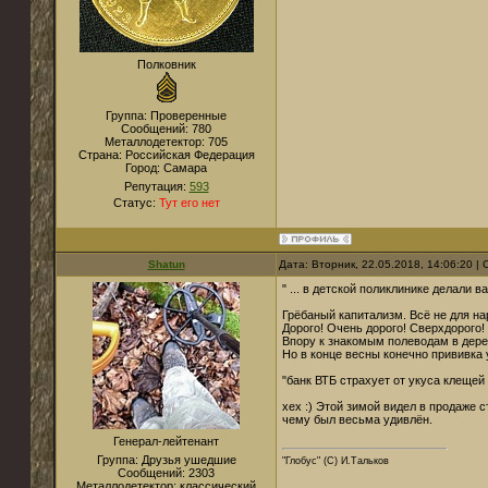
Полковник
Группа: Проверенные
Сообщений:
780
Металлодетектор:
705
Страна:
Российская Федерация
Город:
Самара
Репутация:
593
Статус:
Тут его нет
Shatun
Дата: Вторник, 22.05.2018, 14:06:20 
" ... в детской поликлинике делали 
Грёбаный капитализм. Всё не для нар
Дорого! Очень дорого! Сверхдорого! 
Впору к знакомым полеводам в дере
Но в конце весны конечно прививка 
"банк ВТБ страхует от укуса клещей н
хех :) Этой зимой видел в продаже 
чему был весьма удивлён.
Генерал-лейтенант
Группа: Друзья ушедшие
"Глобус" (С) И.Тальков
Сообщений:
2303
Металлодетектор:
классический