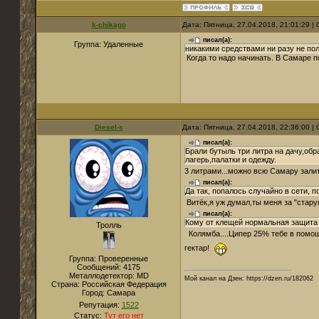
k-chikago
Дата: Пятница, 27.04.2018, 21:01:29 
писал(а):
Группа: Удаленные
никакими средствами ни разу не по
Когда то надо начинать. В Самаре п
Diesel-s
Дата: Пятница, 27.04.2018, 22:36:00 
писал(а):
Брали бутыль три литра на дачу,обр
лагерь,палатки и одежду.
3 литрами...можно всю Самару зали
писал(а):
Да так, попалось случайно в сети, п
Витёк,я уж думал,ты меня за "старую
писал(а):
Кому от клещей нормальная защита 
Тролль
Колямба....Ципер 25% тебе в пом
гектар!
Группа: Проверенные
Сообщений:
4175
Металлодетектор:
MD
Мой канал на Дзен: https://dzen.ru/182062
Страна:
Российская Федерация
Город:
Самара
Репутация:
1522
Статус:
Тут его нет