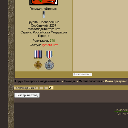
Генерал-лейтенант
Группа: Проверенные
Сообщений:
2237
Металлодетектор:
нет
Страна:
Российская Федерация
Город:
т
Репутация:
740
Статус:
Тут его нет
Форум Самарских кладоискателей
»
Находки
»
Металлопластика
»
Икона Крещение.
2
Страница
2
из
2
«
1
Самарски
(оптими