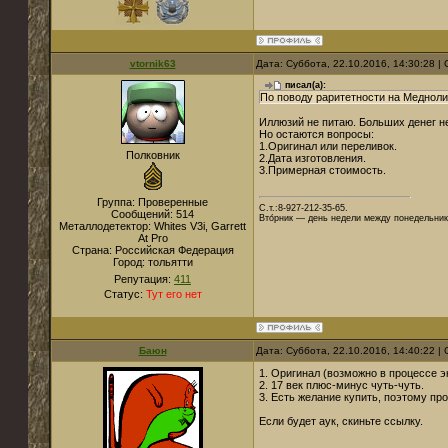
vtornik63
Дата: Суббота, 22.10.2016, 14:30:28 
писал(а):
По поводу раритетности на Медноли
Иллюзий не питаю. Больших денег н
Но остаются вопросы:
1.Оригинал или переливок.
Полковник
2.Дата изготовления.
3.Примерная стоимость.
Группа: Проверенные
С.т.:8-927-212-35-65.
Сообщений:
514
Вто́рник — день недели между понедельник
Металлодетектор:
Whites V3i, Garrett
At Pro
Страна:
Российская Федерация
Город:
тольятти
Репутация:
411
Статус:
Тут его нет
Баюн
Дата: Суббота, 22.10.2016, 14:40:22 
1. Оригинал (возможно в процессе э
2. 17 век плюс-минус чуть-чуть.
3. Есть желание купить, поэтому пр
Если будет аук, скиньте ссылку.