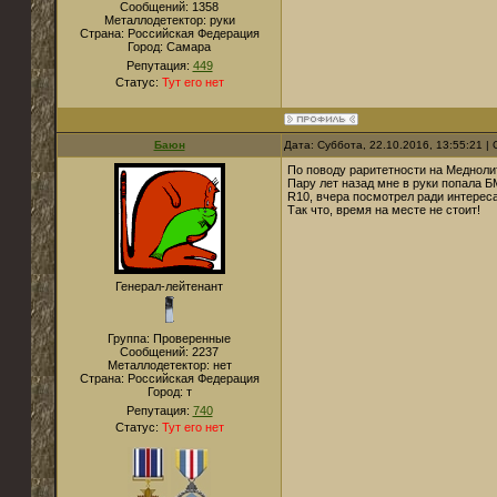
Сообщений:
1358
Металлодетектор:
руки
Страна:
Российская Федерация
Город:
Самара
Репутация:
449
Статус:
Тут его нет
Баюн
Дата: Суббота, 22.10.2016, 13:55:21 
По поводу раритетности на Медноли
Пару лет назад мне в руки попала Б
R10, вчера посмотрел ради интереса
Так что, время на месте не стоит!
Генерал-лейтенант
Группа: Проверенные
Сообщений:
2237
Металлодетектор:
нет
Страна:
Российская Федерация
Город:
т
Репутация:
740
Статус:
Тут его нет