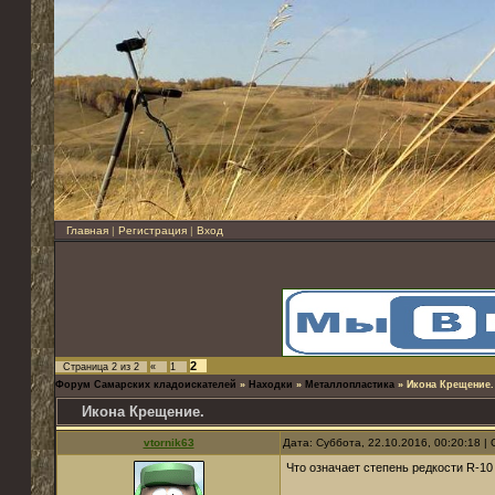
Главная
|
Регистрация
|
Вход
2
Страница
2
из
2
«
1
Форум Самарских кладоискателей
»
Находки
»
Металлопластика
»
Икона Крещение.
Икона Крещение.
vtornik63
Дата: Суббота, 22.10.2016, 00:20:18 
Что означает степень редкости R-10