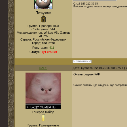
С.т.:8-927-212-35-65.
Вто́рник — день недели между понедельник
Полковник
Группа: Проверенные
Сообщений:
514
Металлодетектор:
Whites V3i, Garrett
At Pro
Страна:
Российская Федерация
Город:
тольятти
Репутация:
411
Статус:
Тут его нет
ВАНЯ
Дата: Суббота, 22.10.2016, 00:27:27 
Очень редкая РАР
Сам не знаешь, где найдешь, где потеряеш
Генерал-майор
Группа: Проверенные