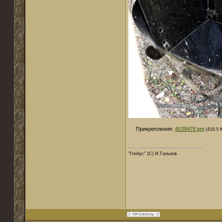
Прикрепления:
4539478.jpg
(419.5 
"Глобус" (С) И.Тальков