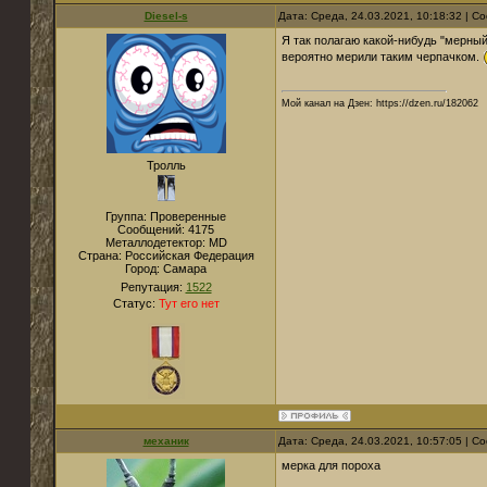
Diesel-s
Дата: Среда, 24.03.2021, 10:18:32 | 
Я так полагаю какой-нибудь "мерный
вероятно мерили таким черпачком.
Мой канал на Дзен: https://dzen.ru/182062
Тролль
Группа: Проверенные
Сообщений:
4175
Металлодетектор:
MD
Страна:
Российская Федерация
Город:
Самара
Репутация:
1522
Статус:
Тут его нет
механик
Дата: Среда, 24.03.2021, 10:57:05 | 
мерка для пороха