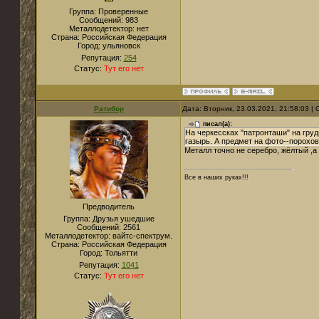
Группа: Проверенные
Сообщений:
983
Металлодетектор:
нет
Страна:
Российская Федерация
Город:
ульяновск
Репутация:
254
Статус:
Тут его нет
Ратибор
Дата: Вторник, 23.03.2021, 21:58:03 
писал(а):
На черкессках "патронташи" на гру
газырь. А предмет на фото--порохов
Металл точно не серебро, жёлтый ,а
Все в наших руках!!!
Предводитель
Группа: Друзья ушедшие
Сообщений:
2561
Металлодетектор:
вайтс-спектрум.
Страна:
Российская Федерация
Город:
Тольятти
Репутация:
1041
Статус:
Тут его нет