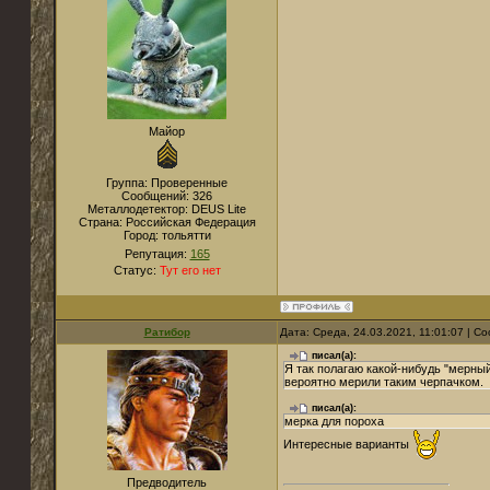
Майор
Группа: Проверенные
Сообщений:
326
Металлодетектор:
DEUS Lite
Страна:
Российская Федерация
Город:
тольятти
Репутация:
165
Статус:
Тут его нет
Ратибор
Дата: Среда, 24.03.2021, 11:01:07 | 
писал(а):
Я так полагаю какой-нибудь "мерный
вероятно мерили таким черпачком.
писал(а):
мерка для пороха
Интересные варианты
Предводитель