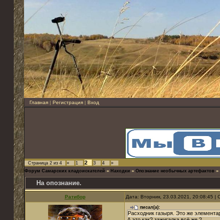
Главная
|
Регистрация
|
Вход
2
Страница
2
из
4
«
1
3
4
»
Форум Самарских кладоискателей
»
Находки
»
Опознание необычных артефактов
»
На опознание.
Ратибор
Дата: Вторник, 23.03.2021, 20:08:45 
писал(а):
Расходник газыря. Это же элемента
А это как? зажигалка всё же ?