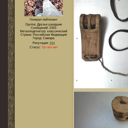
Генерал-лейтенант
Группа: Друзья ушедшие
Сообщений:
2303
Металлодетектор:
классический
Страна:
Российская Федерация
Город:
Самара
Репутация:
944
Статус:
Тут его нет