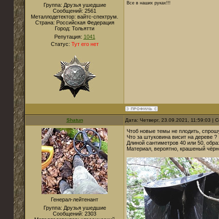
Все в наших руках!!!
Группа: Друзья ушедшие
Сообщений:
2561
Металлодетектор:
вайтс-спектрум.
Страна:
Российская Федерация
Город:
Тольятти
Репутация:
1041
Статус:
Тут его нет
Shatun
Дата: Четверг, 23.09.2021, 11:59:03 |
Чтоб новые темы не плодить, спрошу
Что за штуковина висит на дереве ?
Длиной сантиметров 40 или 50, обра
Материал, вероятно, крашеный чёрн
Генерал-лейтенант
Группа: Друзья ушедшие
Сообщений:
2303