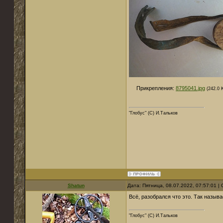
Прикрепления:
8795041.jpg
(242.0 
"Глобус" (С) И.Тальков
Shatun
Дата: Пятница, 08.07.2022, 07:57:01 
Всё, разобрался что это. Так называ
"Глобус" (С) И.Тальков