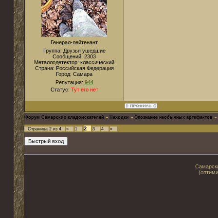
Генерал-лейтенант
Группа: Друзья ушедшие
Сообщений:
2303
Металлодетектор:
классический
Страна:
Российская Федерация
Город:
Самара
Репутация:
944
Статус:
Тут его нет
Форум Самарских кладоискателей
»
Находки
»
Опознание необычных артефактов
»
2
Страница
2
из
4
«
1
3
4
»
Самарски
(оптими