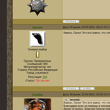
блаузер
Дата: Вторник, 23.03.2021, 20:27:15 
Кавказ, Орлы! Это всё равно, что се
Генерал-майор
Группа: Проверенные
Сообщений:
983
Металлодетектор:
нет
Страна:
Российская Федерация
Город:
ульяновск
Репутация:
254
Статус:
Тут его нет
Ратибор
Дата: Вторник, 23.03.2021, 20:34:13 
писал(а):
Кавказ, Орлы! Это всё равно, что се
Благодарю всех за помощь в опознани
белое осталось, Блаузер поясни пож