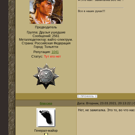
Все в наших руках!!!
Предводитель
Группа: Друзья ушедшие
Сообщений:
2561
Металлодетектор:
вайтс-спектрум.
Страна:
Российская Федерация
Город:
Тольятти
Репутация:
1041
Статус:
Тут его нет
блаузер
Дата: Вторник, 23.03.2021, 20:13:22 
Нет, не зажигалка. Это то, во что н
Генерал-майор