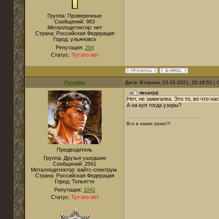
Группа: Проверенные
Сообщений:
983
Металлодетектор:
нет
Страна:
Российская Федерация
Город:
ульяновск
Репутация:
254
Статус:
Тут его нет
Ратибор
Дата: Вторник, 23.03.2021, 20:18:52 
писал(а):
Нет, не зажигалка. Это то, во что н
А на куя тогда узоры?
Все в наших руках!!!
Предводитель
Группа: Друзья ушедшие
Сообщений:
2561
Металлодетектор:
вайтс-спектрум.
Страна:
Российская Федерация
Город:
Тольятти
Репутация:
1041
Статус:
Тут его нет