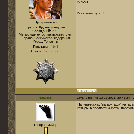
гильзы.
Все в наших руках!!!
Предводитель
Группа: Друзья ушедшие
Сообщений:
2561
Металлодетектор:
вайтс-спектрум.
Страна:
Российская Федерация
Город:
Тольятти
Репутация:
1041
Статус:
Тут его нет
блаузер
Дата: Вторник, 23.03.2021, 20:41:24 
На черкессках "патронташи" на гру
газырь. А предмет на фото--пороховн
Генерал-майор