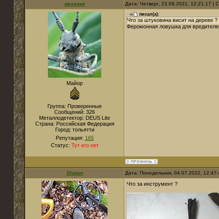
механик
Дата: Четверг, 23.09.2021, 12:21:17 |
писал(а):
Что за штуковина висит на дереве ?
Феромонная ловушка для вредителе
Майор
Группа: Проверенные
Сообщений:
326
Металлодетектор:
DEUS Lite
Страна:
Российская Федерация
Город:
тольятти
Репутация:
165
Статус:
Тут его нет
Shatun
Дата: Понедельник, 04.07.2022, 12:47
Что за инструмент ?