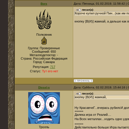
Bors
Дата: Пятница, 01.02.2019, 11:58:42 
писал(а):
Короче купил ручной Пин...(как им пол
кнопку [B(И)] жамкай, а дальше как в
Полковник
Группа: Проверенные
Сообщений:
650
Металлодетектор:
-
Страна:
Российская Федерация
Город:
Самара
Репутация:
717
Статус:
Тут его нет
Diesel-s
Дата: Суббота, 02.02.2019, 15:44:16 
писал(а):
кнопку [B(И)] жамкай,
Ну КрасавчеГ...вчерась рубилсИ долг
=====
Далека игра от Реалий....
На Всех металлах...ходить одно удо
=====
Тролль
Действительно больше Игра пытаетс