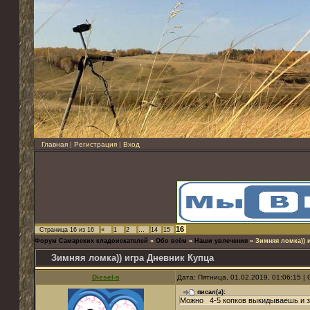
Главная
|
Регистрация
|
Вход
16
Страница
16
из
16
«
1
2
…
14
15
Форум Самарских кладоискателей
»
Обо всём
»
Наши увлечения
»
Зимняя ломка)) 
Зимняя ломка)) игра Дневник Купца
Diesel-s
Дата: Пятница, 01.02.2019, 01:06:15 
писал(а):
Можно 4-5 копков выкидываешь и з