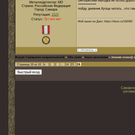
(интересная находка не особо дорога
Металлодетектор:
MD
==========
Страна:
Российская Федерация
пойду дневник Купца читать...что там
Город:
Самара
Репутация:
1522
Статус:
Тут его нет
Мой канал на Дзен: https://dzen.ru/182062
Форум Самарских кладоискателей
»
Обо всём
»
Наши увлечения
»
Зимняя ломка)) 
16
Страница
16
из
16
«
1
2
…
14
15
Самарски
(оптими