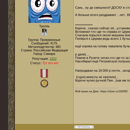
Сань...ну до смешного!! ДОСКУ в сто
А больше всего раздражает ...нет...
==========
Тролль
Короче...скачал сейчас её...установи
Вспомнил что где-то справа от Церк
Сначала порылся около машины внач
Попёрся к Церкви,ведь всего 1 бутылк
Группа: Проверенные
Сообщений:
4175
ещё корова на голову навалила булы
Металлодетектор:
MD
Страна:
Российская Федерация
Город:
Самара
р дали)....
Помню в Рунете читал,что где-то за
Репутация:
1522
Насобирал ещё Петровскую полушку ,
Статус:
Тут его нет
Напродавал на 18.000 р почти...зата
(сцуко,минуты не хватило)...
Короче купил ручной Пин...(как им пол
Мой канал на Дзен: https://dzen.ru/182062