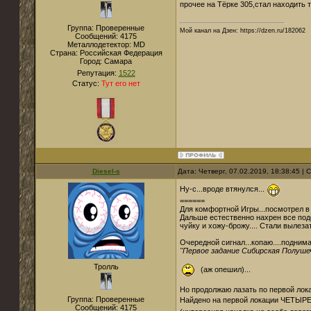
прочее на Тёрке 305,стал находить т
Группа: Проверенные
Мой канал на Дзен: https://dzen.ru/182062
Сообщений:
4175
Металлодетектор:
MD
Страна:
Российская Федерация
Город:
Самара
Репутация:
1522
Статус:
Тут его нет
Diesel-s
Дата: Четверг, 07.02.2019, 18:38:45 |
Ну-с...вроде втянулся...
======
Для комфортной Игры...посмотрел в 
Дальше естественно нахрен все подс
чуйку и хожу-брожу.... Стали вылеза
Очередной сигнал...копаю....подним
"Первое задание Сибирская Полуше
Тролль
(аж опешил)...
Но продолжаю лазать по первой локац
Группа: Проверенные
Найдено на первой локации ЧЕТЫРЕ 
Сообщений:
4175