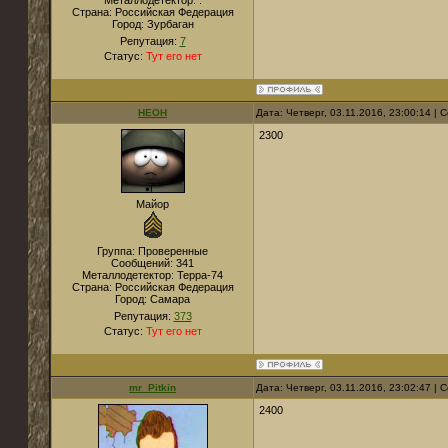
Металлодетектор:
.
Страна:
Российская Федерация
Город:
Зурбаган
Репутация:
7
Статус:
Тут его нет
НЕОН
Дата: Четверг, 03.11.2016, 23:00:14 |
2300
Майор
Группа: Проверенные
Сообщений:
341
Металлодетектор:
Терра-74
Страна:
Российская Федерация
Город:
Самара
Репутация:
373
Статус:
Тут его нет
mr_Pitkin
Дата: Четверг, 03.11.2016, 23:02:47 |
2400