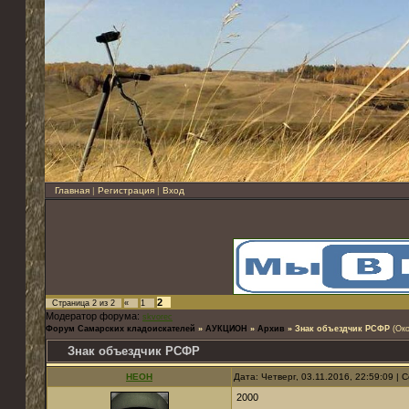
Главная
|
Регистрация
|
Вход
2
Страница
2
из
2
«
1
Модератор форума:
skvorec
Форум Самарских кладоискателей
»
АУКЦИОН
»
Архив
»
Знак объездчик РСФР
(Око
Знак объездчик РСФР
НЕОН
Дата: Четверг, 03.11.2016, 22:59:09 |
2000