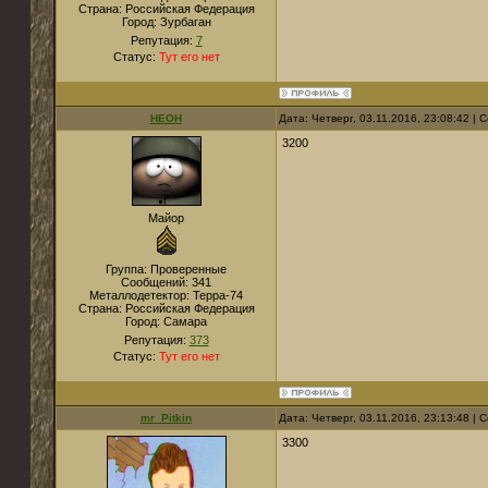
Страна:
Российская Федерация
Город:
Зурбаган
Репутация:
7
Статус:
Тут его нет
НЕОН
Дата: Четверг, 03.11.2016, 23:08:42 |
3200
Майор
Группа: Проверенные
Сообщений:
341
Металлодетектор:
Терра-74
Страна:
Российская Федерация
Город:
Самара
Репутация:
373
Статус:
Тут его нет
mr_Pitkin
Дата: Четверг, 03.11.2016, 23:13:48 |
3300