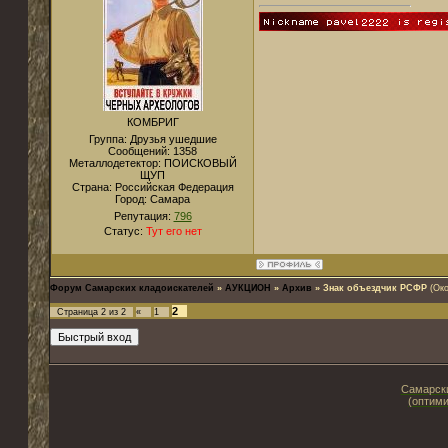
КОМБРИГ
Группа: Друзья ушедшие
Сообщений:
1358
Металлодетектор:
ПОИСКОВЫЙ
ЩУП
Страна:
Российская Федерация
Город:
Cамара
Репутация:
796
Статус:
Тут его нет
Форум Самарских кладоискателей
»
АУКЦИОН
»
Архив
»
Знак объездчик РСФР
(Око
2
Страница
2
из
2
«
1
Самарски
(оптими