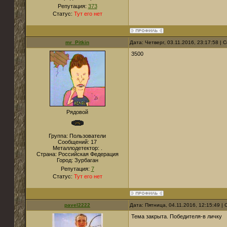
Репутация:
373
Статус:
Тут его нет
mr_Pitkin
Дата: Четверг, 03.11.2016, 23:17:58 |
3500
Рядовой
Группа: Пользователи
Сообщений:
17
Металлодетектор:
.
Страна:
Российская Федерация
Город:
Зурбаган
Репутация:
7
Статус:
Тут его нет
pavel2222
Дата: Пятница, 04.11.2016, 12:15:49 
Тема закрыта. Победителя-в личку