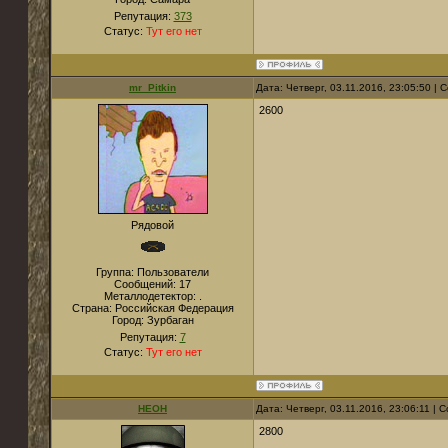
Репутация:
373
Статус:
Тут его нет
mr_Pitkin
Дата: Четверг, 03.11.2016, 23:05:50 |
2600
Рядовой
Группа: Пользователи
Сообщений:
17
Металлодетектор:
.
Страна:
Российская Федерация
Город:
Зурбаган
Репутация:
7
Статус:
Тут его нет
НЕОН
Дата: Четверг, 03.11.2016, 23:06:11 |
2800