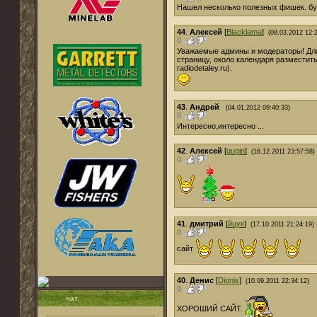
Нашел несколько полезных фишек. буд
44
.
Алeксeй
[
Blacklama
]
(08.03.2012 12:
0
Уважаемые админы и модераторы! Для
страницу, около календаря разместить
radiodetaley.ru).
43
.
Андрей
(04.01.2012 09:40:33)
0
Интересно,интересно ...
42
.
Алексей
[
gugin
]
(16.12.2011 23:57:58)
0
41
.
дмитрий
[
йцук
]
(17.10.2011 21:24:19)
0
сайт
40
.
Денис
[
Dionis
]
(10.09.2011 22:34:12)
0
чат
ХОРОШИЙ САЙТ.