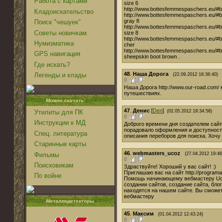
Работа с картами
size 6
http://www.bottesfemmespaschers.eu/#bM
Кладоискательство
http://www.bottesfemmespaschers.eu/#b
gray 8
Поиск "чешуек"
http://www.bottesfemmespaschers.eu/#bMs
Советы новичкам
size 8
http://www.bottesfemmespaschers.eu/#b
Нумизматика
cher
http://www.bottesfemmespaschers.eu/#b
GPS навигация
sheepskin boot brown .
Где искать?
48
.
Наша Дорога
Легенды и клады
(22.09.2012 16:36:40)
0
Наша Дорога http://www.our-road.com/
путешествиях.
Можно скачать:
47
.
Денис
[
Den
]
(02.05.2012 19:34:58)
Утилиты для ПК
0
Инструкции к МД
Доброго времени дня создателем сай
порадовало оформления и доступност
Спец. литература
описания переборов для поиска. Хочу 
Старинные карты
46
.
webmasters_ucoz
Фильмы
(27.04.2012 19:46
0
Поисковикам
Здраствуйте! Хороший у вас сайт! :)
Приглашаю вас на сайт http://programa
По войне
Помощь начинающему вебмастеру Uco
создании сайтов, создание сайта, бл
находятся на нашем сайте. Вы сможет
вебмастеру
Металлодетекторы
45
.
Максим
(01.04.2012 12:43:24)
0