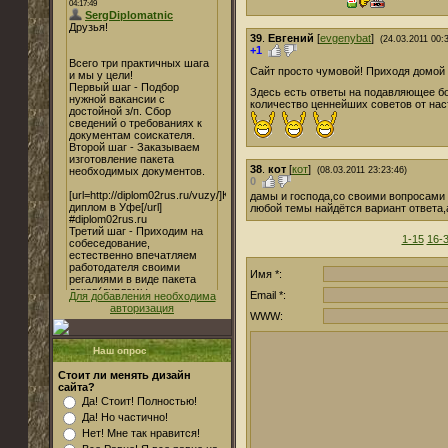
39
.
Евгений
[
evgenybat
]
(24.03.2011 00:
+1
Сайт просто чумовой! Приходя домой 
Здесь есть ответы на подавляющее б
количество ценнейших советов от на
38
.
кот
[
кот
]
(08.03.2011 23:23:46)
0
дамы и господа,со своими вопросами
любой темы найдётся вариант ответа,
1-15
16-
Имя *:
Email *:
Для добавления необходима
авторизация
WWW:
Наш опрос
Стоит ли менять дизайн
сайта?
Да! Стоит! Полностью!
Да! Но частично!
Нет! Мне так нравится!