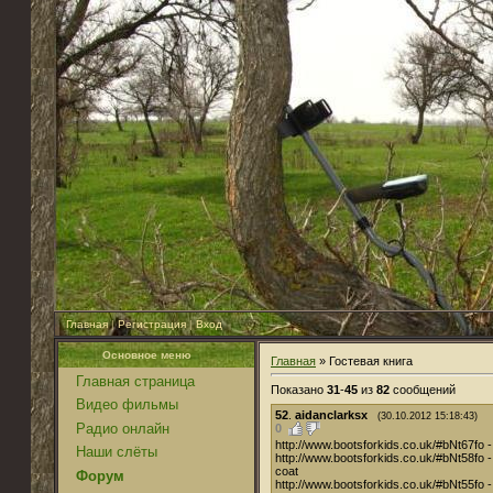
Главная
|
Регистрация
|
Вход
Основное меню
Главная
» Гостевая книга
Главная страница
Показано
31
-
45
из
82
сообщений
Видео фильмы
52
.
aidanclarksx
(30.10.2012 15:18:43)
Радио онлайн
0
http://www.bootsforkids.co.uk/#bNt67fo - u
Наши слёты
http://www.bootsforkids.co.uk/#bNt58fo -
coat
Форум
http://www.bootsforkids.co.uk/#bNt55fo - u