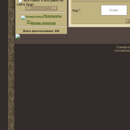
Все Равно! Я все равно на
сайте буду!
Код *:
Результаты
Архив опросов
Всего проголосовало:
632
Самарски
(оптимизи