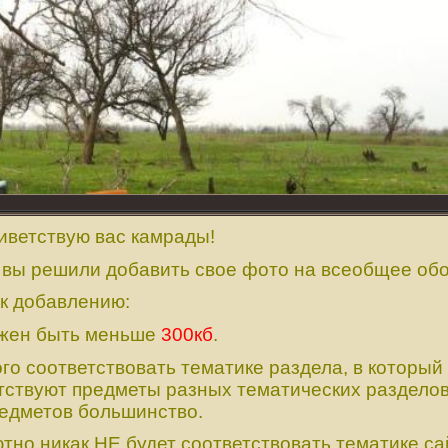
 вас камрады!
 вы решили добавить свое фото на всеобщее об
 к добавлению:
лжен быть меньше
300кб
.
го соответствовать тематике раздела, в котор
ый 
тствуют предметы разных тематических разделов
предметов большинство.
тно никак НЕ будет соответствовать тематике са