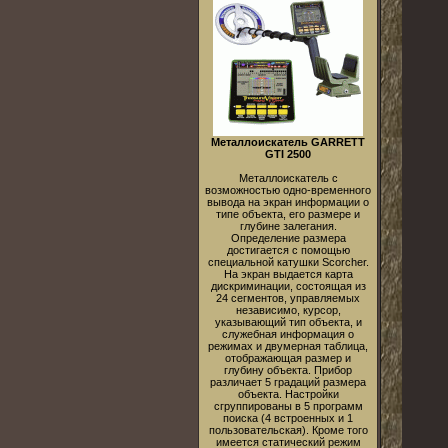
Металлоискатель GARRETT
GTI 2500
Металлоискатель с
возможностью одно-временного
вывода на экран информации о
типе объекта, его размере и
глубине залегания.
Определение размера
достигается с помощью
специальной катушки Scorcher.
На экран выдается карта
дискриминации, состоящая из
24 сегментов, управляемых
независимо, курсор,
указывающий тип объекта, и
служебная информация о
режимах и двумерная таблица,
отображающая размер и
глубину объекта. Прибор
различает 5 градаций размера
объекта. Настройки
сгруппированы в 5 программ
поиска (4 встроенных и 1
пользовательская). Кроме того
имеется статический режим