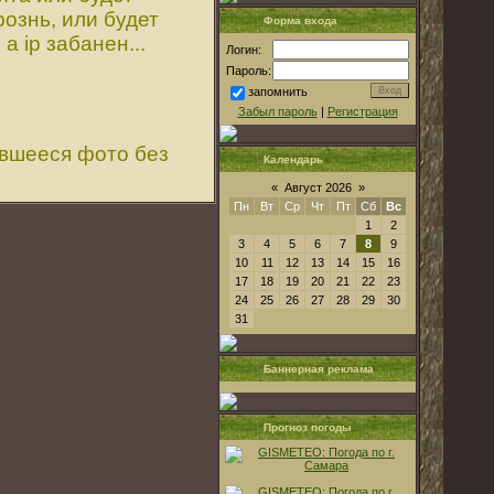
ознь, или будет
Форма входа
а ip забанен...
Логин:
Пароль:
запомнить
Забыл пароль
|
Регистрация
ившееся фото без
Календарь
«
Август 2026
»
Пн
Вт
Ср
Чт
Пт
Сб
Вс
1
2
3
4
5
6
7
8
9
10
11
12
13
14
15
16
17
18
19
20
21
22
23
24
25
26
27
28
29
30
31
Баннерная реклама
Прогноз погоды