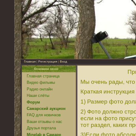
Главная
|
Регистрация
|
Вход
Основное меню
Приветствую
Главная страница
Мы очень рады, что
Видео фильмы
Радио онлайн
Краткая инструкция
Наши слёты
1) Размер фото до
Форум
Самарский аукцион
2) Фото должно стро
FAQ для новичков
если на фото прису
Ваши отзывы о нас
тот раздел, каких 
Друзья портала
3)Если фото абсолю
Minelab в Самаре