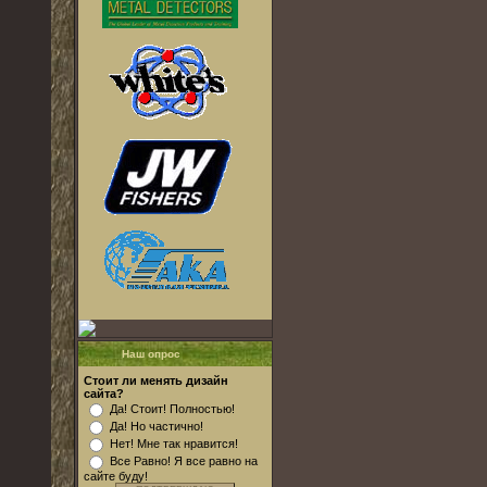
Наш опрос
Стоит ли менять дизайн
сайта?
Да! Стоит! Полностью!
Да! Но частично!
Нет! Мне так нравится!
Все Равно! Я все равно на
сайте буду!