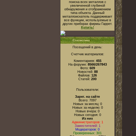
поиска всех металлов с
увеличенной глубиной
обнаружения и отображением
типа объекта. Данный
металлоискатель поддерживает
все функции, используемые в
других приборах фирмы Гаррет.
Купить!
Статистика
Посещений в день:
Счетчик материалов:
Коментариев:
455
На форуме:
8566/267843
Фото:
609
Новостей:
88
Файлов:
126
Статей:
200
Пользователи:
Зарег. на сайте
Всего: 7097
Новых за месяц: 0
Новых за неделю: 0
Новых вчера: 0
Новых сегодня: 0
Из них
Администраторов: 1
Заместителей: 1
Модераторов: 0
Проверенных: 301