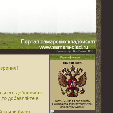
Приветствую Вас
Гость
|
RSS
Идентификация
Привет: Гость
озрение!
вы его добавляете,
,
то добавляйте в
Гость, мы рады вас видеть.
Пожалуйста зарегистрируйтесь
или авторизуйтесь!
йта или будет