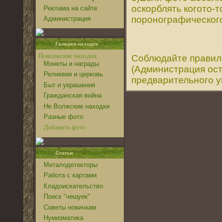
оскорблять когото-
Реклама на сайте
поронографического 
Администрация
Галерея находок
Поволжские находки
Соблюдайте правил
Монеты и награды
(Администрация ост
Реликвии и церковь
предварительного 
Быт и украшения
Гражданская война
Не Волжские находки
Разные фото
Добавить фото
Статьи
Металодетекторы
Работа с картами
Кладоискательство
Поиск "чешуек"
Советы новичкам
Нумизматика