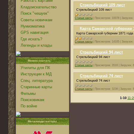
Работа с картами
Стрельбицкий 109 лист
Кладоискательство
Стрельбицкий 109 лист
Поиск "чешуек"
Старые карты
|
Просмотров:
10078
|
Загрузок:
Советы новичкам
Нумизматика
Карта Самарской губернии 1
GPS навигация
Карта Самарской губернии 1871 года 
Где искать?
Старые карты
|
Просмотров:
14105
|
Загрузок:
Легенды и клады
Стрельбицкий 94 лист
Стрельбицкий 94 лист
Можно скачать:
Старые карты
|
Просмотров:
3516
|
Загрузок:
Утилиты для ПК
Инструкции к МД
Стрельбицкий 74 лист
Спец. литература
Стрельбицкий 74 лист
Старинные карты
Старые карты
|
Просмотров:
3238
|
Загрузок:
Фильмы
1-10
11-2
Поисковикам
По войне
Металлодетекторы