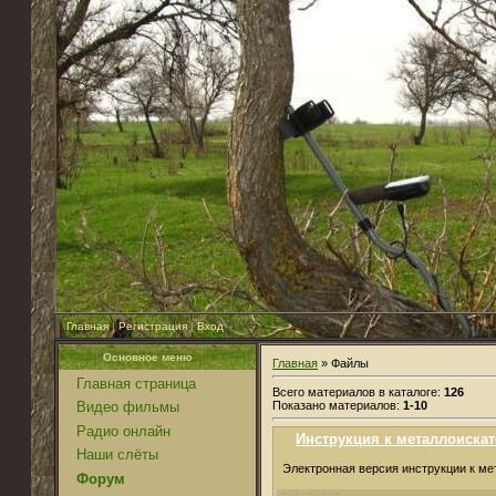
Главная
|
Регистрация
|
Вход
Основное меню
Главная
» Файлы
Главная страница
Всего материалов в каталоге:
126
Показано материалов:
1-10
Видео фильмы
Радио онлайн
Инструкция к металлоискат
Наши слёты
Электронная версия инструкции к ме
Форум