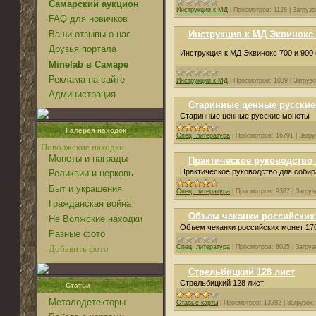
Самарский аукцион
Инструкции к МД
|
Просмотров:
1128
|
Загрузо
FAQ для новичков
Ваши отзывы о нас
Инструкция к МД Эквинокс 
Друзья портала
Инструкция к МД Эквинокс 700 и 900 
Minelab в Самаре
Реклама на сайте
Инструкции к МД
|
Просмотров:
1039
|
Загрузо
Администрация
Старинные ценные русски
Старинные ценные русские монеты
Галерея находок
Спец. литература
|
Просмотров:
16791
|
Загру
Поволжские находки
Монеты и награды
Практическое руководство 
Практическое руководство для собир
Реликвии и церковь
Быт и украшения
Спец. литература
|
Просмотров:
9387
|
Загруз
Гражданская война
Объем чеканки российских 
Не Волжские находки
Объем чеканки российских монет 17
Разные фото
Спец. литература
|
Просмотров:
8025
|
Загруз
Добавить фото
Стрельбицкий 128 лист
Стрельбицкий 128 лист
Статьи
Металодетекторы
Старые карты
|
Просмотров:
13282
|
Загрузок: