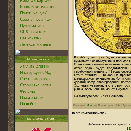
Работа с картами
Кладоискательство
Поиск "чешуек"
Советы новичкам
Нумизматика
GPS навигация
Где искать?
Легенды и клады
В субботу на торги будет выставле
Можно скачать:
нумизматический аукцион» пройдет в 
Оценочная стоимость монеты времен
Утилиты для ПК
лотов здесь будут представлены
серебряная полтина 1741 года, сереб
Инструкции к МД
Стоит отметить, что осенью прошло
швейцарском аукционе за 4,4 милл
Спец. литература
дорогой, когда-либо проданной на тор
Старинные карты
Эксперты уверены, что в этом году
рынка. Хоть цены на монеты и упали,
Фильмы
По материалам - РИА-Новости
Поисковикам
По войне
Категория:
Другое
| Просмотров: 4684 | Доба
Всего комментариев:
0
Металлодетекторы
Добавлять комментарии могу
[
Р