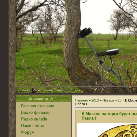
Главная
|
Регистрация
|
Вход
Основное меню
Главная
»
2013
»
Январь
»
25
» В Москв
Павла I
Главная страница
Видео фильмы
В Москве на торги будет в
Павла I
Радио онлайн
Наши слёты
Форум