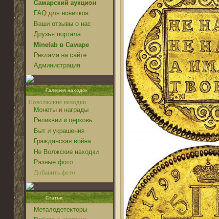
Самарский аукцион
FAQ для новичков
Ваши отзывы о нас
Друзья портала
Minelab в Самаре
Реклама на сайте
Администрация
Галерея находок
Поволжские находки
Монеты и награды
Реликвии и церковь
Быт и украшения
Гражданская война
Не Волжские находки
Разные фото
Добавить фото
Статьи
Металодетекторы