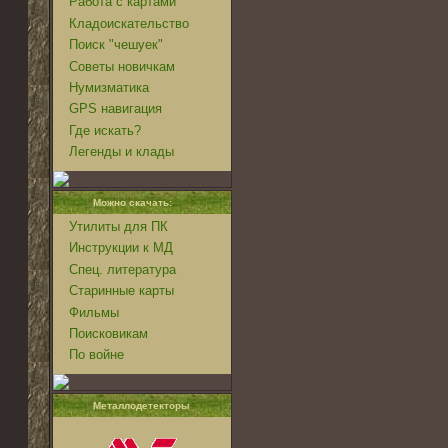
Работа с картами
Кладоискательство
Поиск "чешуек"
Советы новичкам
Нумизматика
GPS навигация
Где искать?
Легенды и клады
Можно скачать:
Утилиты для ПК
Инструкции к МД
Спец. литература
Старинные карты
Фильмы
Поисковикам
По войне
Металлодетекторы