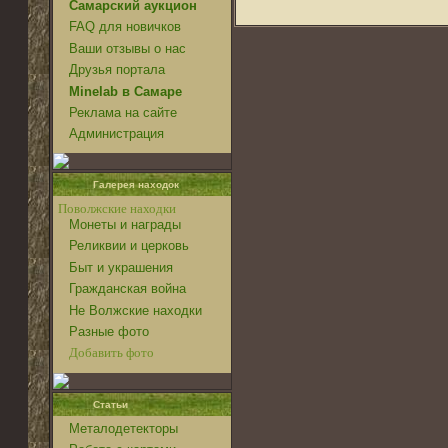
Самарский аукцион
FAQ для новичков
Ваши отзывы о нас
Друзья портала
Minelab в Самаре
Реклама на сайте
Администрация
Галерея находок
Поволжские находки
Монеты и награды
Реликвии и церковь
Быт и украшения
Гражданская война
Не Волжские находки
Разные фото
Добавить фото
Статьи
Металодетекторы