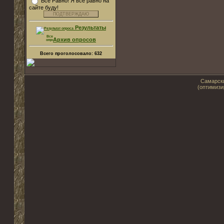
Все Равно! Я все равно на
сайте буду!
Результаты
Архив опросов
Всего проголосовало:
632
Самарски
(оптимизи