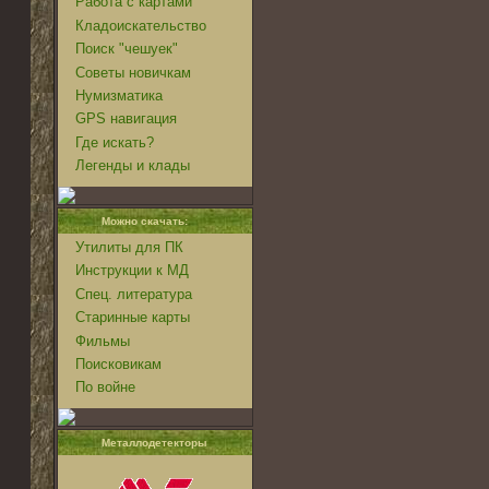
Работа с картами
Кладоискательство
Поиск "чешуек"
Советы новичкам
Нумизматика
GPS навигация
Где искать?
Легенды и клады
Можно скачать:
Утилиты для ПК
Инструкции к МД
Спец. литература
Старинные карты
Фильмы
Поисковикам
По войне
Металлодетекторы