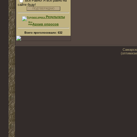
Все Равно! Я все равно на
сайте буду!
Результаты
Архив опросов
Всего проголосовало:
632
Самарски
(оптимизи