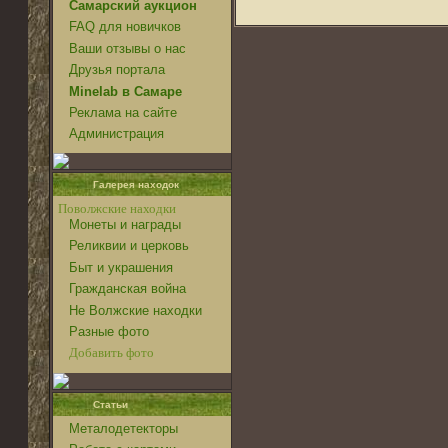
Самарский аукцион
FAQ для новичков
Ваши отзывы о нас
Друзья портала
Minelab в Самаре
Реклама на сайте
Администрация
Галерея находок
Поволжские находки
Монеты и награды
Реликвии и церковь
Быт и украшения
Гражданская война
Не Волжские находки
Разные фото
Добавить фото
Статьи
Металодетекторы