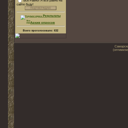
Все Равно! Я все равно на
сайте буду!
Результаты
Архив опросов
Всего проголосовало:
632
Самарски
(оптимизи