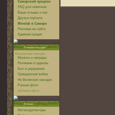
Самарский аукцион
FAQ для новичков
Ваши отзывы о нас
Друзья портала
Minelab в Самаре
Реклама на сайте
Администрация
Галерея находок
Поволжские находки
Монеты и награды
Реликвии и церковь
Быт и украшения
Гражданская война
Не Волжские находки
Разные фото
Добавить фото
Статьи
Металодетекторы