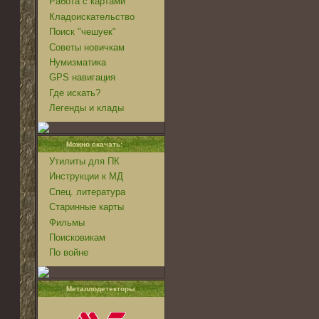
Работа с картами
Кладоискательство
Поиск "чешуек"
Советы новичкам
Нумизматика
GPS навигация
Где искать?
Легенды и клады
Можно скачать:
Утилиты для ПК
Инструкции к МД
Спец. литература
Старинные карты
Фильмы
Поисковикам
По войне
Металлодетекторы