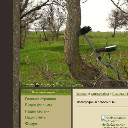
Главная
|
Регистрация
|
Вход
Основное меню
Главная
»
Фотоальбом
»
Самара и 
Главная страница
Фотографий в альбоме:
60
Видео фильмы
Радио онлайн
Наши слёты
Форум