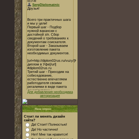
Для добавления необходима
авторизация
Наш опрос
Стоит ли менять дизайн
сайта?
Да! Стоит! Полностью!
Да! Но частично!
Нет! Мне так нравится!