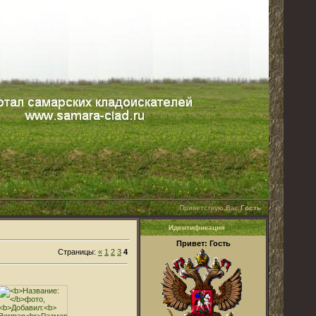
Приветствую Вас
Гость
Идентификация
Привет: Гость
Страницы:
«
1
2
3
4