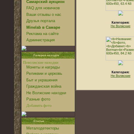
Самарский аукцион
FAQ для новичков
Ваши отзывы о нас
Друзья портала
Категория:
Не Волжские
Minelab в Самаре
Реклама на сайте
Администрация
Галерея находок
Поволжские находки
Монеты и награды
Категория:
Реликвии и церковь
Не Волжские
Быт и украшения
Гражданская война
Не Волжские находки
Разные фото
Добавить фото
Статьи
Металодетекторы