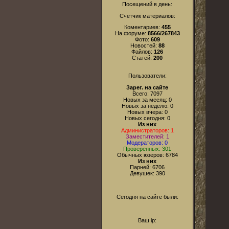
Посещений в день:
Счетчик материалов:
Коментариев:
455
На форуме:
8566/267843
Фото:
609
Новостей:
88
Файлов:
126
Статей:
200
Пользователи:
Зарег. на сайте
Всего: 7097
Новых за месяц: 0
Новых за неделю: 0
Новых вчера: 0
Новых сегодня: 0
Из них
Администраторов: 1
Заместителей: 1
Модераторов: 0
Проверенных: 301
Обычных юзеров: 6784
Из них
Парней: 6706
Девушек: 390
Сегодня на сайте были:
Ваш ip: