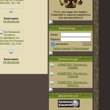
Гость, мы рады вас видеть.
Пожалуйста зарегистрируйтесь
или авторизуйтесь!
Категория:
Не Волжские
Форма входа
Логин:
Пароль:
запомнить
Забыл пароль
|
Регистрация
Категория:
Прогноз погоды
Не Волжские
Друзья портала