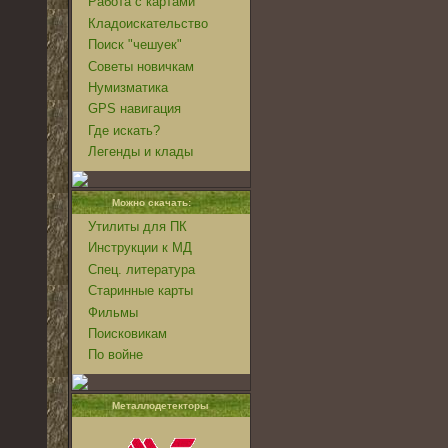
Работа с картами
Кладоискательство
Поиск "чешуек"
Советы новичкам
Нумизматика
GPS навигация
Где искать?
Легенды и клады
Можно скачать:
Утилиты для ПК
Инструкции к МД
Спец. литература
Старинные карты
Фильмы
Поисковикам
По войне
Металлодетекторы