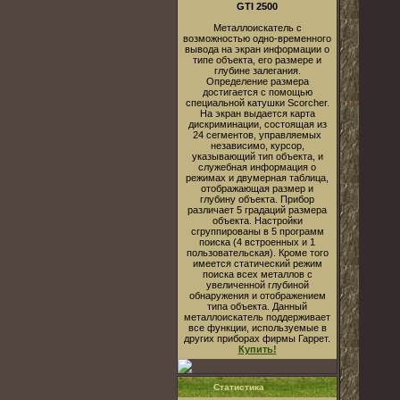
GTI 2500
Металлоискатель с
возможностью одно-временного
вывода на экран информации о
типе объекта, его размере и
глубине залегания.
Определение размера
достигается с помощью
специальной катушки Scorcher.
На экран выдается карта
дискриминации, состоящая из
24 сегментов, управляемых
независимо, курсор,
указывающий тип объекта, и
служебная информация о
режимах и двумерная таблица,
отображающая размер и
глубину объекта. Прибор
различает 5 градаций размера
объекта. Настройки
сгруппированы в 5 программ
поиска (4 встроенных и 1
пользовательская). Кроме того
имеется статический режим
поиска всех металлов с
увеличенной глубиной
обнаружения и отображением
типа объекта. Данный
металлоискатель поддерживает
все функции, используемые в
других приборах фирмы Гаррет.
Купить!
Статистика