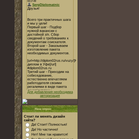
Для добавления необходима
авторизация
Наш опрос
Стоит ли менять дизайн
сайта?
Да! Стоит! Полностью!
Да! Но частично!
Нет! Мне так нравится!