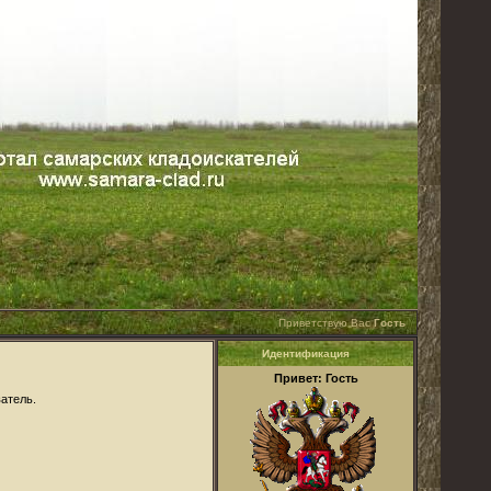
Приветствую Вас
Гость
Идентификация
Привет: Гость
атель.