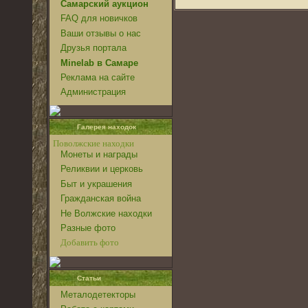
Самарский аукцион
FAQ для новичков
Ваши отзывы о нас
Друзья портала
Minelab в Самаре
Реклама на сайте
Администрация
Галерея находок
Поволжские находки
Монеты и награды
Реликвии и церковь
Быт и украшения
Гражданская война
Не Волжские находки
Разные фото
Добавить фото
Статьи
Металодетекторы