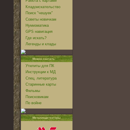
Работа с картами
Кладоискательство
Поиск "чешуек"
Советы новичкам
Нумизматика
GPS навигация
Где искать?
Легенды и клады
Можно скачать:
Утилиты для ПК
Инструкции к МД
Спец. литература
Старинные карты
Фильмы
Поисковикам
По войне
Металлодетекторы