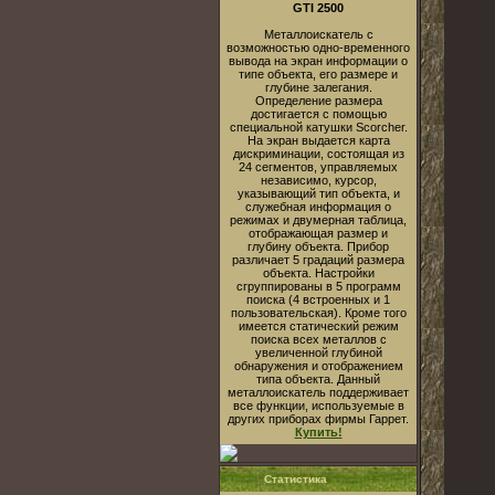
GTI 2500
Металлоискатель с
возможностью одно-временного
вывода на экран информации о
типе объекта, его размере и
глубине залегания.
Определение размера
достигается с помощью
специальной катушки Scorcher.
На экран выдается карта
дискриминации, состоящая из
24 сегментов, управляемых
независимо, курсор,
указывающий тип объекта, и
служебная информация о
режимах и двумерная таблица,
отображающая размер и
глубину объекта. Прибор
различает 5 градаций размера
объекта. Настройки
сгруппированы в 5 программ
поиска (4 встроенных и 1
пользовательская). Кроме того
имеется статический режим
поиска всех металлов с
увеличенной глубиной
обнаружения и отображением
типа объекта. Данный
металлоискатель поддерживает
все функции, используемые в
других приборах фирмы Гаррет.
Купить!
Статистика