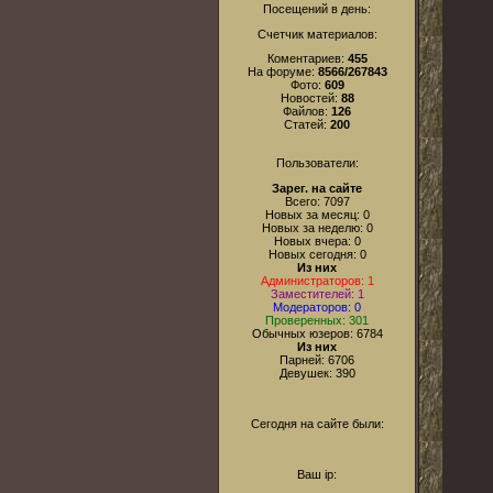
Посещений в день:
Счетчик материалов:
Коментариев:
455
На форуме:
8566/267843
Фото:
609
Новостей:
88
Файлов:
126
Статей:
200
Пользователи:
Зарег. на сайте
Всего: 7097
Новых за месяц: 0
Новых за неделю: 0
Новых вчера: 0
Новых сегодня: 0
Из них
Администраторов: 1
Заместителей: 1
Модераторов: 0
Проверенных: 301
Обычных юзеров: 6784
Из них
Парней: 6706
Девушек: 390
Сегодня на сайте были:
Ваш ip: