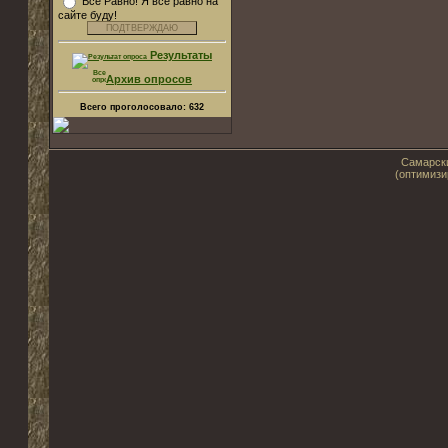
Все Равно! Я все равно на
сайте буду!
Результаты
Архив опросов
Всего проголосовало:
632
Самарски
(оптимизи