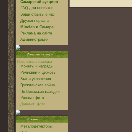
Самарский аукцион
FAQ для новичков
Ваши отзывы о нас
Друзья портала
Minelab в Самаре
Реклама на сайте
Администрация
Галерея находок
Поволжские находки
Монеты и награды
Реликвии и церковь
Быт и украшения
Гражданская война
Не Волжские находки
Разные фото
Добавить фото
Статьи
Металодетекторы