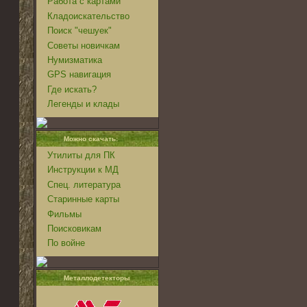
Работа с картами
Кладоискательство
Поиск "чешуек"
Советы новичкам
Нумизматика
GPS навигация
Где искать?
Легенды и клады
Можно скачать:
Утилиты для ПК
Инструкции к МД
Спец. литература
Старинные карты
Фильмы
Поисковикам
По войне
Металлодетекторы