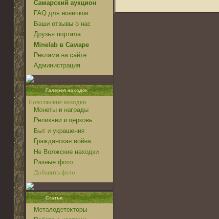
Самарский аукцион
FAQ для новичков
Ваши отзывы о нас
Друзья портала
Minelab в Самаре
Реклама на сайте
Администрация
Галерея находок
Поволжские находки
Монеты и награды
Реликвии и церковь
Быт и украшения
Гражданская война
Не Волжские находки
Разные фото
Добавить фото
Статьи
Металодетекторы