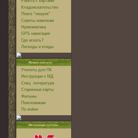
Работа с картами
Кладоискательство
Поиск "чешуек"
Советы новичкам
Нумизматика
GPS навигация
Где искать?
Легенды и клады
Можно скачать:
Утилиты для ПК
Инструкции к МД
Спец. литература
Старинные карты
Фильмы
Поисковикам
По войне
Металлодетекторы