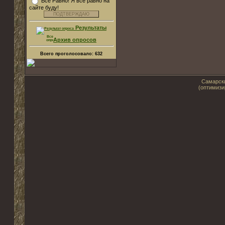
Все Равно! Я все равно на
сайте буду!
Результаты
Архив опросов
Всего проголосовало:
632
Самарски
(оптимизи