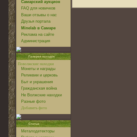
Самарский аукцион
FAQ для новичков
Ваши отзывы о нас
Друзья портала
Minelab в Самаре
Реклама на сайте
Администрация
Галерея находок
Поволжские находки
Монеты и награды
Реликвии и церковь
Быт и украшения
Гражданская война
Не Волжские находки
Разные фото
Добавить фото
Статьи
Металодетекторы