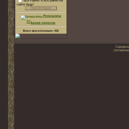
Все Равно! Я все равно на
сайте буду!
Результаты
Архив опросов
Всего проголосовало:
632
Самарски
(оптимизи