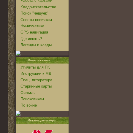
Работа с картами
Кладоискательство
Поиск "чешуек"
Советы новичкам
Нумизматика
GPS навигация
Где искать?
Легенды и клады
Можно скачать:
Утилиты для ПК
Инструкции к МД
Спец. литература
Старинные карты
Фильмы
Поисковикам
По войне
Металлодетекторы