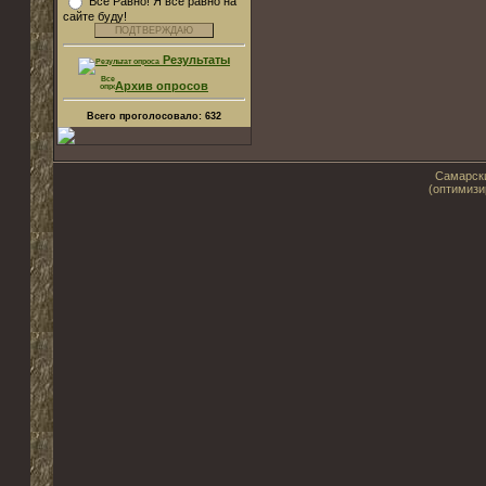
Все Равно! Я все равно на
сайте буду!
Результаты
Архив опросов
Всего проголосовало:
632
Самарски
(оптимизи