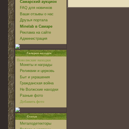
Самарский аукцион
FAQ для новичков
Ваши отзывы о нас
Друзья портала
Minelab в Самаре
Реклама на сайте
Администрация
Галерея находок
Поволжские находки
Монеты и награды
Реликвии и церковь
Быт и украшения
Гражданская война
Не Волжские находки
Разные фото
Добавить фото
Статьи
Металодетекторы