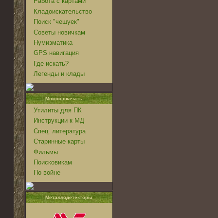
Работа с картами
Кладоискательство
Поиск "чешуек"
Советы новичкам
Нумизматика
GPS навигация
Где искать?
Легенды и клады
Можно скачать:
Утилиты для ПК
Инструкции к МД
Спец. литература
Старинные карты
Фильмы
Поисковикам
По войне
Металлодетекторы