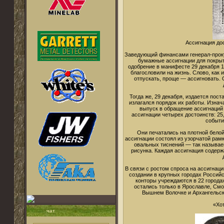
Ассигнация до
Заведующий финансами генерал-проку
бумажные ассигнации для покры
одобрение в манифесте 29 декабря 
благословили на жизнь. Слово, как и
отпускать, проще — ассигновать.
Тогда же, 29 декабря, издается пос
излагался порядок их работы. Изна
выпуск в обращение ассигнаций 
ассигнации четырех достоинств: 25
событи
Они печатались на плотной бело
ассигнации состоял из узорчатой рамк
овальных тиснений — так называе
рисунка. Каждая ассигнация содерж
В связи с ростом спроса на ассигнац
создании в крупных городах Российс
конторы учреждаются в 22 города
остались только в Ярославле, Смо
Вышнем Волочке и Архангельске
«Хо
чат