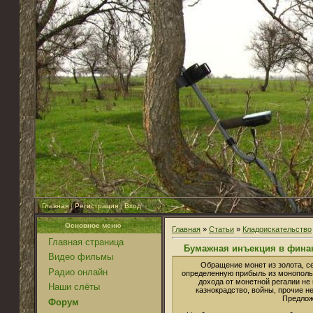
Главная
|
Регистрация
|
Вход
Основное меню
Главная
»
Статьи
»
Кладоискательство
Главная страница
Бумажная инъекция в фина
Видео фильмы
Обращение монет из золота, с
Радио онлайн
определенную прибыль из монополь
дохода от монетной регалии не
Наши слёты
казнокрадство, войны, прочие не
Предлож
Форум