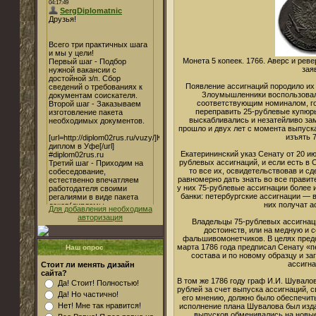
Монета 5 копеек. 1766. Аверс и рев
зая
Появление ассигнаций породило их 
Злоумышленники воспользовал
соответствующим номиналом, го
переправить 25-рублевые купюры
выскабливались и незатейливо зам
прошло и двух лет с момента выпуск
изъять 
Екатерининский указ Сенату от 20 июл
рублевых ассигнаций, и если есть в
то все их, освидетельствовав и сд
равномерно дать знать во все прави
у них 75-рублевые ассигнации более 
банки: петербургские ассигнации — в
них получат а
Для добавления необходима
авторизация
Владельцы 75-рублевых ассигнаци
достоинств, или на медную и 
фальшивомонетчиков. В целях предо
марта 1786 года предписал Сенату «п
Наш опрос
состава и по новому образцу и за
ассигна
Стоит ли менять дизайн
сайта?
В том же 1786 году граф И.И. Шувало
Да! Стоит! Полностью!
рублей за счет выпуска ассигнаций, 
Да! Но частично!
его мнению, должно было обеспечить
Нет! Мне так нравится!
исполнение плана Шувалова был изда
выпусков обменивались на новые