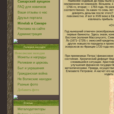
Наиболее ходовым до поры было 
Самарский аукцион
неизменном ее номинале. Возьмем, к 
FAQ для новичков
1766-го, вторая — 1783 года. Но разни
соответственно. За каких-то семь ле
Ваши отзывы о нас
доверять деньгам после этого?
повсеместно. И вот в XVIII веке в 
Друзья портала
извлекать прибыль
Minelab в Самаре
«От
Реклама на сайте
Год нынешний отмечен своеобразным
Администрация
первые банкноты. Здесь знали, кон
Бостоне (колония Массачусетс, Сев
Ло (1671–1729) с эмиссией кредитн
других новшеств породила и проек
экзерсисов во Франции 1720 года не
Галерея находок
Поволжские находки
При преемниках Петра I финансовое
Монеты и награды
состояние. Хронический дефицит бюд
сложившейся ситуации. Христоф
Реликвии и церковь
улучшения финансов государства
Быт и украшения
металлическими. Правда, осуществит
Елизавете Петровне. А насчет его 
Гражданская война
ходить
Не Волжские находки
Разные фото
Добавить фото
Статьи
Металодетекторы