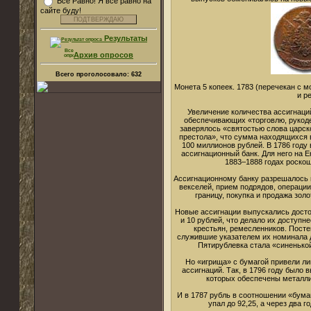
Все Равно! Я все равно на
сайте буду!
Результаты
Архив опросов
Всего проголосовало:
632
Монета 5 копеек. 1783 (перечекан с 
и р
Увеличение количества ассигнаци
обеспечивающих «торговлю, рукоде
заверялось «святостью слова царск
престола», что сумма находящихся 
100 миллионов рублей. В 1786 год
ассигнационный банк. Для него на 
1883–1888 годах роскош
Ассигнационному банку разрешалось 
векселей, прием подрядов, операции
границу, покупка и продажа золо
Новые ассигнации выпускались достоин
и 10 рублей, что делало их доступн
крестьян, ремесленников. Посте
служившие указателем их номинала 
Пятирублевка стала «синенькой
Но «игрища» с бумагой привели л
ассигнаций. Так, в 1796 году было 
которых обеспечены металли
И в 1787 рубль в соотношении «бумаг
упал до 92,25, а через два г