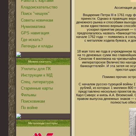
Работа с картами
Кладоискательство
Ассигнация д
Поиск "чешуек"
Воцарение Петра III в 1761 году 
принести. Однако в правящих вер
Советы новичкам
денежного рынка и способами выхода 
всем единственно верным способо
Нумизматика
ускорил принятие решения — т
GPS навигация
предполагалось назвать «банкоцетте
начале 1762 года — появились в сос
Где искать?
с металлом ходила бумага, и до
Легенды и клады
18 мая того же года в учрежденном 
на то денежных сумм яко главнейших
Сенатом 4 миллиона на чрезвычайны
Можно скачать:
императорское Величество находи
банкоцеттелей». И эта затея не о
Утилиты для ПК
престол царс
Инструкции к МД
Помимо прочих остро
Спец. литература
С началом русско-турецкой войны 1
рублей, из которых 1 миллион 800
Старинные карты
представлено несколько проектов вы
Фильмы
Карл Сиверс и князь А.А. Вяземский.
правом выпуска денежных знаков — ц
Поисковикам
полностью обес
По войне
Металлодетекторы