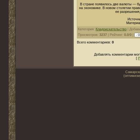
В стране появилось две валюты — бу
на экономике. В новом столетии прав
ее разрешения,
Источни
Материал
Категория:
Кладоискательство
| Добав
Просмотров:
3237
| Рейтинг:
0.0
/
0
|
Всего комментариев:
0
Добавлять комментарии могу
[
Р
Самарски
(оптимизи