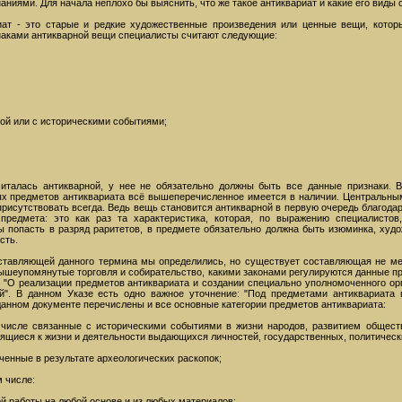
аниями. Для начала неплохо бы выяснить, что же такое антиквариат и какие его виды
иат - это старые и редкие художественные произведения или ценные вещи, котор
наками антикварной вещи специалисты считают следующие:
хой или с историческими событиями;
читалась антикварной, у нее не обязательно должны быть все данные признаки. 
ых предметов антиквариата всё вышеперечисленное имеется в наличии. Центральным
 присутствовать всегда. Ведь вещь становится антикварной в первую очередь благода
предмета: это как раз та характеристика, которая, по выражению специалистов
ы попасть в разряд раритетов, в предмете обязательно должна быть изюминка, худ
сть.
ставляющей данного термина мы определились, но существует составляющая не мен
ышеупомянутые торговля и собирательство, какими законами регулируются данные п
 "О реализации предметов антиквариата и создании специально уполномоченного орг
й". В данном Указе есть одно важное уточнение: "Под предметами антиквариата 
 данном документе перечислены и все основные категории предметов антиквариата:
 числе связанные с историческими событиями в жизни народов, развитием обществ
осящиеся к жизни и деятельности выдающихся личностей, государственных, политичес
ченные в результате археологических раскопок;
м числе:
ой работы на любой основе и из любых материалов;