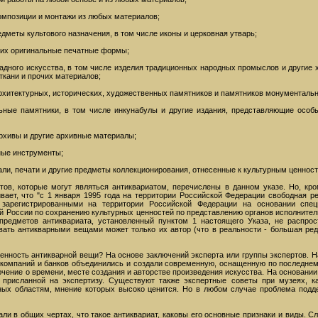
омпозиции и монтажи из любых материалов;
меты культового назначения, в том числе иконы и церковная утварь;
и их оригинальные печатные формы;
адного искусства, в том числе изделия традиционных народных промыслов и другие 
 ткани и прочих материалов;
архитектурных, исторических, художественных памятников и памятников монументальн
льные памятники, в том числе инкунабулы и другие издания, представляющие особ
архивы и другие архивные материалы;
ные инструменты;
али, печати и другие предметы коллекционирования, отнесенные к культурным ценност
тов, которые могут являться антиквариатом, перечислены в данном указе. Но, кро
ивает, что "с 1 января 1995 года на территории Российской Федерации свободная р
 зарегистрированными на территории Российской Федерации на основании специ
 России по сохранению культурных ценностей по представлению органов исполнител
предметов антиквариата, установленный пунктом 1 настоящего Указа, не распрос
овать антикварными вещами может только их автор (что в реальности - большая ред
енность антикварной вещи? На основе заключений эксперта или группы экспертов. Н
 компаний и банков объединились и создали современную, оснащенную по последнем
ючение о времени, месте создания и авторстве произведения искусства. На основани
 присланной на экспертизу. Существуют также экспертные советы при музеях, кар
ных областям, мнение которых высоко ценится. Но в любом случае проблема подде
али в общих чертах, что такое антиквариат, каковы его основные признаки и виды. 