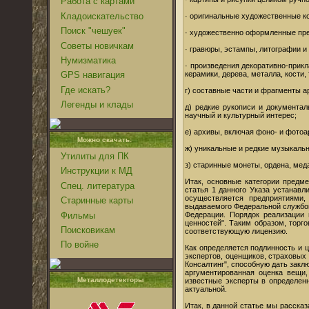
Работа с картами
Кладоискательство
· оригинальные художественные к
Поиск "чешуек"
· художественно оформленные пред
Советы новичкам
· гравюры, эстампы, литографии 
Нумизматика
· произведения декоративно-прикл
керамики, дерева, металла, кости,
GPS навигация
Где искать?
г) составные части и фрагменты 
Легенды и клады
д) редкие рукописи и документа
научный и культурный интерес;
е) архивы, включая фоно- и фото
Можно скачать:
ж) уникальные и редкие музыкаль
Утилиты для ПК
з) старинные монеты, ордена, мед
Инструкции к МД
Итак, основные категории предме
Спец. литература
статья 1 данного Указа устанавл
осуществляется предприятиями,
Старинные карты
выдаваемого Федеральной службой
Фильмы
Федерации. Порядок реализации 
ценностей". Таким образом, торг
Поисковикам
соответствующую лицензию.
По войне
Как определяется подлинность и ц
экспертов, оценщиков, страховых
Консалтинг", способную дать закл
аргументированная оценка вещи,
Металлодетекторы
известные эксперты в определен
актуальной.
Итак, в данной статье мы рассказ