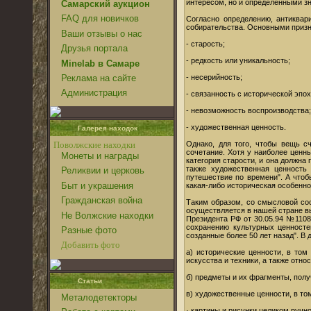
интересом, но и определенными зн
Самарский аукцион
FAQ для новичков
Согласно определению, антиквар
собирательства. Основными приз
Ваши отзывы о нас
- старость;
Друзья портала
- редкость или уникальность;
Minelab в Самаре
- несерийность;
Реклама на сайте
Администрация
- связанность с исторической эпо
- невозможность воспроизводства;
- художественная ценность.
Галерея находок
Однако, для того, чтобы вещь с
Поволжские находки
сочетание. Хотя у наиболее ценн
Монеты и награды
категория старости, и она должна
также художественная ценность 
Реликвии и церковь
путешествие по времени". А чтоб
Быт и украшения
какая-либо историческая особенно
Гражданская война
Таким образом, со смысловой со
осуществляется в нашей стране в
Не Волжские находки
Президента РФ от 30.05.94 №1108
сохранению культурных ценносте
Разные фото
созданные более 50 лет назад". В
Добавить фото
а) исторические ценности, в том
искусства и техники, а также отн
б) предметы и их фрагменты, полу
Статьи
в) художественные ценности, в то
Металодетекторы
· картины и рисунки целиком ручн