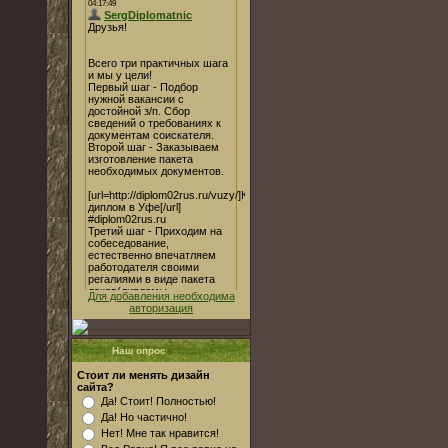
Для добавления необходима
авторизация
Наш опрос
Стоит ли менять дизайн
сайта?
Да! Стоит! Полностью!
Да! Но частично!
Нет! Мне так нравится!