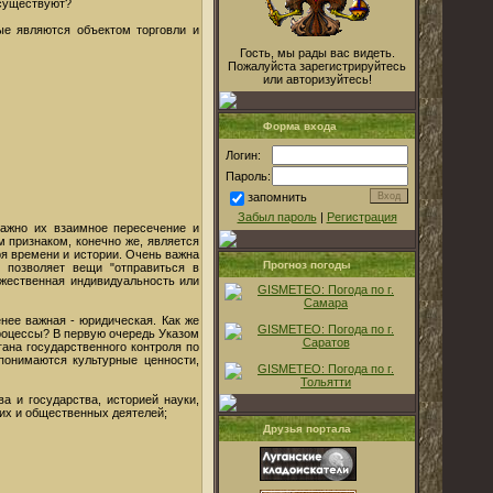
 существуют?
ые являются объектом торговли и
Гость, мы рады вас видеть.
Пожалуйста зарегистрируйтесь
или авторизуйтесь!
Форма входа
Логин:
Пароль:
запомнить
Забыл пароль
|
Регистрация
Важно их взаимное пересечение и
 признаком, конечно же, является
ря времени и истории. Очень важна
Прогноз погоды
, позволяет вещи "отправиться в
ожественная индивидуальность или
ее важная - юридическая. Как же
роцессы? В первую очередь Указом
ана государственного контроля по
понимаются культурные ценности,
а и государства, историей науки,
ких и общественных деятелей;
Друзья портала