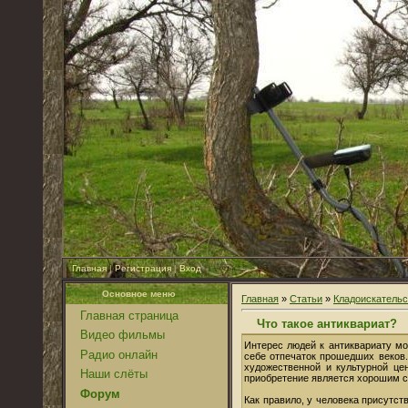
Главная
|
Регистрация
|
Вход
Основное меню
Главная
»
Статьи
»
Кладоискательс
Главная страница
Что такое антиквариат?
Видео фильмы
Интерес людей к антиквариату мо
Радио онлайн
себе отпечаток прошедших веков.
художественной и культурной це
Наши слёты
приобретение является хорошим с
Форум
Как правило, у человека присутст