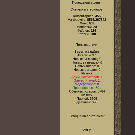
Посещений в день:
Счетчик материалов:
Коментариев:
455
На форуме:
8566/267843
Фото:
609
Новостей:
88
Файлов:
126
Статей:
200
Пользователи:
Зарег. на сайте
Всего: 7097
Новых за месяц: 0
Новых за неделю: 0
Новых вчера: 0
Новых сегодня: 0
Из них
Администраторов: 1
Заместителей: 1
Модераторов: 0
Проверенных: 301
Обычных юзеров: 6784
Из них
Парней: 6706
Девушек: 390
Сегодня на сайте были:
Ваш ip: