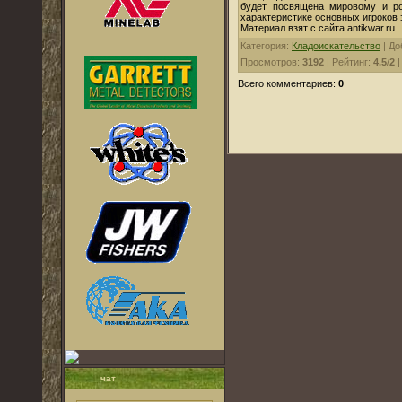
будет посвящена мировому и ро
характеристике основных игроков 
Материал взят с сайта antikwar.ru
Категория:
Кладоискательство
| До
Просмотров:
3192
| Рейтинг:
4.5
/
2
Всего комментариев:
0
чат