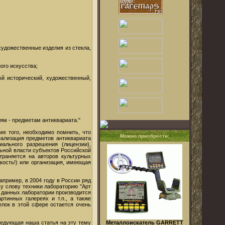
художественные изделия из стекла,
ого искусства;
ый исторический, художественный,
ям - предметам антиквариата."
ме того, необходимо помнить, что
Можно приобрести:
еализация предметов антиквариата
ального разрешения (лицензии),
ьной власти субъектов Российской
траняется на авторов культурных
кость!) или организация, имеющая
апример, в 2004 году в России ряд
у слову техники лабораторию "Арт
и данных лаборатории производится
тинных галереях и т.п., а также
лок в этой сфере остается очень
Следующая наша статья на эту тему
Металлоискатель GARRETT