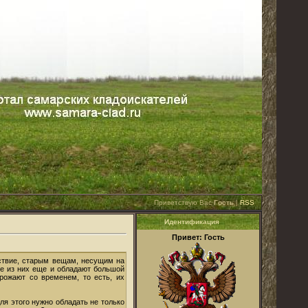
Приветствую Вас
Гость
|
RSS
Идентификация
Привет: Гость
дствие, старым вещам, несущим на
ие из них еще и обладают большой
орожают со временем, то есть, их
ля этого нужно обладать не только