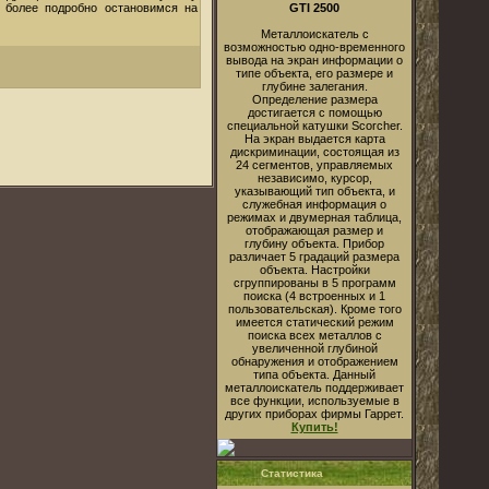
 более подробно остановимся на
GTI 2500
Металлоискатель с
возможностью одно-временного
вывода на экран информации о
типе объекта, его размере и
глубине залегания.
Определение размера
достигается с помощью
специальной катушки Scorcher.
На экран выдается карта
дискриминации, состоящая из
24 сегментов, управляемых
независимо, курсор,
указывающий тип объекта, и
служебная информация о
режимах и двумерная таблица,
отображающая размер и
глубину объекта. Прибор
различает 5 градаций размера
объекта. Настройки
сгруппированы в 5 программ
поиска (4 встроенных и 1
пользовательская). Кроме того
имеется статический режим
поиска всех металлов с
увеличенной глубиной
обнаружения и отображением
типа объекта. Данный
металлоискатель поддерживает
все функции, используемые в
других приборах фирмы Гаррет.
Купить!
Статистика