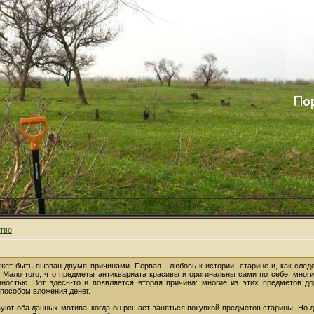
тво
жет быть вызван двумя причинами. Первая - любовь к истории, старине и, как сле
 Мало того, что предметы антиквариата красивы и оригинальны сами по себе, мног
нностью. Вот здесь-то и появляется вторая причина: многие из этих предметов д
пособом вложения денег.
вуют оба данных мотива, когда он решает заняться покупкой предметов старины. Но д