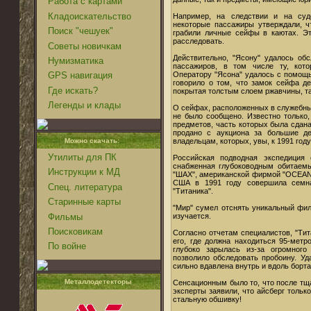
Работа с картами
Кладоискательство
Например, на следствии и на суде
некоторые пассажиры утверждали, ч
Поиск "чешуек"
грабили личные сейфы в каютах. Эт
расследовать.
Советы новичкам
Действительно, "Ясону" удалось об
Нумизматика
пассажиров, в том числе ту, кото
Оператору "Ясона" удалось с помощь
GPS навигация
говорило о том, что замок сейфа де
Где искать?
покрытая толстым слоем ржавчины, та
Легенды и клады
О сейфах, расположенных в служебны
не было сообщено. Известно только
предметов, часть которых была сдана
продано с аукциона за большие д
владельцам, которых, увы, к 1991 год
Можно скачать:
Утилиты для ПК
Российская подводная экспедиция
снабженная глубоководным обитаемы
Инструкции к МД
"ШАХ", американской фирмой "OCEAN
США в 1991 году совершила семна
Спец. литература
"Титаника".
Старинные карты
"Мир" сумел отснять уникальный фи
Фильмы
изучается.
Поисковикам
Согласно отчетам специалистов, "Тит
его, где должна находиться 95-метр
По войне
глубоко зарылась из-за огромного
позволило обследовать пробоину. Уд
сильно вдавлена внутрь и вдоль борта
Металлодетекторы
Сенсационным было то, что после тщ
эксперты заявили, что айсберг тольк
стальную обшивку!