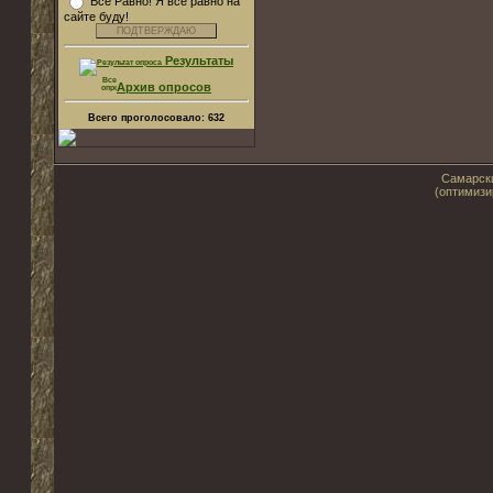
Все Равно! Я все равно на
сайте буду!
Результаты
Архив опросов
Всего проголосовало:
632
Самарски
(оптимизи