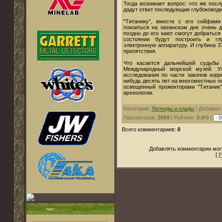
Тогда возникает вопрос: что же посл
дадут ответ последующие глубоковод
"Титанику", вместе с его сейфам
покоиться на океанском дне очень д
поздно до его кают смогут добраться
состоянии будут построить и гл
электронную аппаратуру. И глубина 3
препятствия.
Что касается дальнейшей судьбы 
Международный морской музей. У
исследования по части законов корр
нибудь десять лет на многоместных п
освещенный прожекторами "Титаник
археологии.
Категория:
Легенды и клады
| Добавил
Просмотров:
2669
| Рейтинг:
0.0
/
0
|
Всего комментариев:
0
Добавлять комментарии могу
[
Р
чат