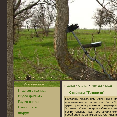
Главная
|
Регистрация
|
Вход
Основное меню
Главная
»
Статьи
»
Легенды и клады
Главная страница
К сейфам "Титаника"
Видео фильмы
Согласно показаниям спасшихся па
Радио онлайн
просочившимся в печать, на борту "
директора-распорядителя судоверф
Наши слёты
"стоимость" пассажиров лайнера, сре
состоятельные люди, составляла ок
Форум
собой дорогие антикварные картины, 