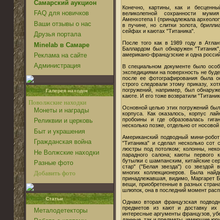
Самарский аукцион
Конечно, картины, как и бесценн
FAQ для новичков
великолепной сохранности муми
Аменхотепа I (принадлежала археологу
Ваши отзывы о нас
в пучине, но слитки золота, брилл
сейфах и каютах "Титаника".
Друзья портала
После того как в 1989 году в Атлан
Minelab в Самаре
Баллардом был обнаружен "Титаник"
американо-французские и одна росси
Реклама на сайте
Администрация
В специальном документе было особо
экспедициями на поверхность не буде
после ее фотографирования была ос
строго следовали этому приказу, хо
погружений, например, был обнаруж
Галерея находок
каюте. И его тоже возвратили "Титаник
Поволжские находки
Основной целью этих погружений был
Монеты и награды
корпуса. Как оказалось, корпус ла
пробоины и где образовалась гига
Реликвии и церковь
несколько позже, отдельно от носовой
Быт и украшения
Американский подводный мини-робот
Гражданская война
"Титаника" и сделал несколько сот
люстры под потолком; колонны, нек
Не Волжские находки
парадного салона; каюты первого
бутылки с шампанским, китайские се
Разные фото
стар" ("Белая звезда") со звездой 
многих коллекционеров. Была найд
Добавить фото
принадлежавшая, видимо, Маргарет Б
вещи, приобретенные в разных страна
шлюпок, она в последний момент расп
Статьи
Однако вторая французская подводн
предметов из кают и доставку их 
Металодетекторы
интересные аргументы французов, убе
данные, так и предметы, имеющие юр