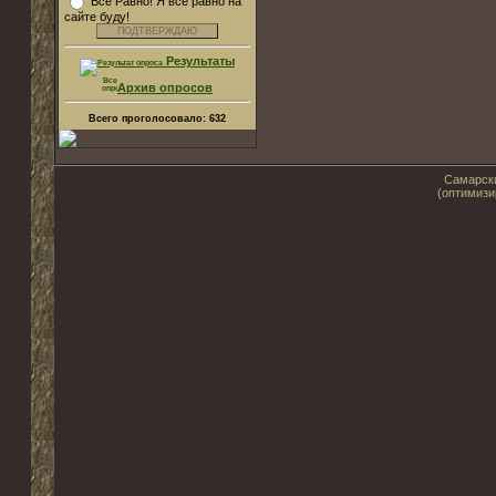
Все Равно! Я все равно на
сайте буду!
Результаты
Архив опросов
Всего проголосовало:
632
Самарски
(оптимизи