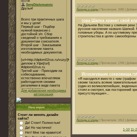
Легенды и клады
|
Просмотров:
2060
|
Добави
гора Шапка хранит свой кл
На Дальнем Востоке у слияния реки 
русское население назвало Шапкой.
головные уборы. А по шутливому пре
строительства в целях самообороны 
Легенды и клады
|
Просмотров:
1769
|
Добави
Исчезнувшие сокровища гу
«Я находился вместе с ним (графом 
своим таскать всякие зажигательные
(один из великолепнейших, виденных
стоял и смотрел, как посторонний зри
Для добавления необходима
присутствующие»...
авторизация
Наш опрос
Стоит ли менять дизайн
сайта?
Легенды и клады
|
Просмотров:
1612
|
Добави
Да! Стоит! Полностью!
Да! Но частично!
1-10
11-
Нет! Мне так нравится!