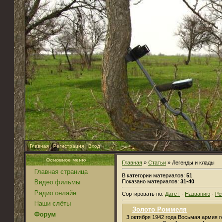
Главная
|
Регистрация
|
Вход
Основное меню
Главная
»
Статьи
» Легенды и клады
Главная страница
В категории материалов:
51
Показано материалов:
31-40
Видео фильмы
Радио онлайн
Сортировать по:
Дате
·
Названию
·
Ре
Наши слёты
Золото Роммеля
Форум
3 октября 1942 года Восьмая армия 