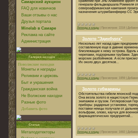
сражении при Эль-Аламеине фронт н
Самарский аукцион
генерала-фельдмаршала Роммеля отс
FAQ для новичков
североафриканская кампания проигра
назначения штурмбаннфюрер СС Эрв
Ваши отзывы о нас
Друзья портала
Minelab в Самаре
Легенды и клады
|
Просмотров:
2218
|
Добави
Реклама на сайте
Золото "Эдинбурга"
Администрация
Несколько лет назад один предприим
составленную еще в давние времена.
близлежащие к нему острова. Вдоль 
черепами, подзорными трубами. Зде
Галерея находок
морских разбойников. А если присмот
Их около двух десятков...
Поволжские находки
Монеты и награды
Реликвии и церковь
Легенды и клады
|
Просмотров:
1959
|
Добави
Быт и украшения
Золото субмарины
Гражданская война
Обстоятельства гибели японской под
Не Волжские находки
Она везла золото в нацистскую Герм
экипажем и грузом. Гитлеровская Ге
Разные фото
приборы: радарные установки, торпе
Добавить фото
поставки немцы получали от дальнев
вольфрам, олово, каучук для военно
фармацевтических предприятий...
Статьи
Металодетекторы
Легенды и клады
|
Просмотров:
1692
|
Добави