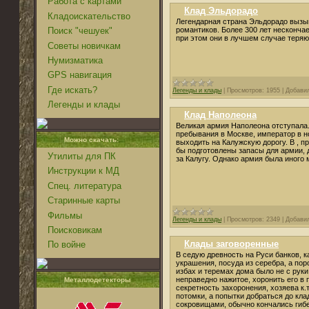
Работа с картами
Клад Эльдорадо
Кладоискательство
Легендарная страна Эльдорадо вызы
романтиков. Более 300 лет несконча
Поиск "чешуек"
при этом они в лучшем случае теряют
Советы новичкам
Нумизматика
GPS навигация
Где искать?
Легенды и клады
|
Просмотров:
1955
|
Добави
Легенды и клады
Клад Наполеона
Великая армия Наполеона отступала.
пребывания в Москве, император в но
Можно скачать:
выходить на Калужскую дорогу. В , п
бы подготовлены запасы для армии,
Утилиты для ПК
за Калугу. Однако армия была иного м
Инструкции к МД
Спец. литература
Старинные карты
Фильмы
Легенды и клады
|
Просмотров:
2349
|
Добави
Поисковикам
Клады заговоренные
По войне
В седую древность на Руси банков, ка
украшения, посуда из серебра, а поро
избах и теремах дома было не с руки
неправедно нажитое, хоронить его в
Металлодетекторы
секретность захоронения, хозяева к.т
потомки, а попытки добраться до кла
сокровищами, обычно кончались гибе