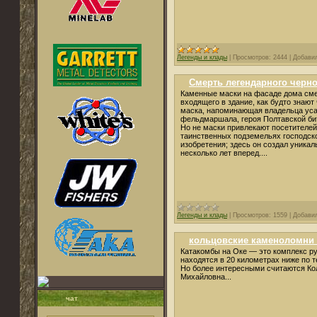
Легенды и клады
|
Просмотров:
2444
|
Добави
Смерть легендарного черн
Каменные маски на фасаде дома смею
входящего в здание, как будто знают
маска, напоминающая владельца уса
фельдмаршала, героя Полтавской би
Но не маски привлекают посетителей
таинственных подземельях господско
изобретения; здесь он создал уника
несколько лет вперед....
Легенды и клады
|
Просмотров:
1559
|
Добави
кольцовские каменоломни 
Катакомбы на Оке — это комплекс р
находятся в 20 километрах ниже по т
Но более интересными считаются Ко
Михайловна...
чат