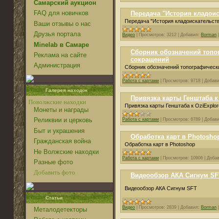
Самарский аукцион
FAQ для новичков
Передача "История кладоис
Передача "История кладоискательств
Ваши отзывы о нас
Друзья портала
Видео
|
Просмотров:
3212
|
Добавил:
Borman
Minelab в Самаре
Cборник обозначений топо
Реклама на сайте
сокращений
Администрация
Cборник обозначений топографическ
Работа с картами
|
Просмотров:
9718
|
Добави
Галерея находок
Привязка карты Генштаба к 
Поволжские находки
Привязка карты Генштаба к OziExplor
Монеты и награды
Реликвии и церковь
Работа с картами
|
Просмотров:
6789
|
Добави
Быт и украшения
Обработка карт в Photosho
Гражданская война
Обработка карт в Photoshop
Не Волжские находки
Работа с картами
|
Просмотров:
10906
|
Добав
Разные фото
Добавить фото
Видеообзор АКА Сигнум SF
Видеообзор АКА Сигнум SFT
Статьи
Видео
|
Просмотров:
2839
|
Добавил:
Borman
Металодетекторы