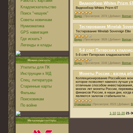
Работа с картами
Видеообзор Whites Prizm 6
Кладоискательство
Видеообзор Whites Prizm 6T
Поиск "чешуек"
Видео
|
Просмотров:
2074
|
Добавил:
Borman
Советы новичкам
Нумизматика
Тестирование Minelab Sovere
Тестирование Minelab Sovereign Elite
GPS навигация
Где искать?
Видео
|
Просмотров:
3826
|
Добавил:
Borman
Легенды и клады
5-й слет Питерских кладоис
5-й слет Питерских кладоискателей
Можно скачать:
Видео
|
Просмотров:
3144
|
Добавил:
Borman
Утилиты для ПК
Монеты России - взгляд вб
Инструкции к МД
Коллекционирование Российских мон
Спец. литература
которое позволяет намного лучше уз
отличным способом инвестирования
Старинные карты
многих лет монеты России, переживш
Фильмы
финансов России, в наши дни, когда
являются залогом стабильности...
Поисковикам
Нумизматика
|
Просмотров:
6523
|
Добавил:
B
По войне
1-10
11-20
21-3
Металлодетекторы