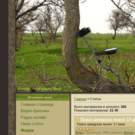
Главная
|
Регистрация
|
Вход
Основное меню
Главная
» Статьи
Главная страница
Всего материалов в каталоге:
200
Показано материалов:
21-30
Видео фильмы
Радио онлайн
Поиск шведских монет 17 в
Наши слёты
Поиск шведских монет 17 века
Форум
Видео
|
Просмотров:
3868
|
Добавил:
Borman