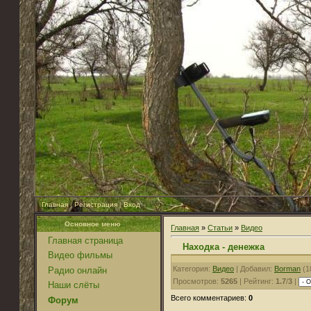
Главная
|
Регистрация
|
Вход
Основное меню
Главная
»
Статьи
»
Видео
Главная страница
Находка - денежка
Видео фильмы
Категория:
Видео
| Добавил:
Borman
(1
Радио онлайн
Просмотров:
5265
| Рейтинг:
1.7
/
3
|
Наши слёты
Всего комментариев:
0
Форум