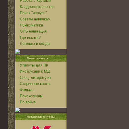
Работа с картами
Кладоискательство
Поиск "чешуек"
Советы новичкам
Нумизматика
GPS навигация
Где искать?
Легенды и клады
Можно скачать:
Утилиты для ПК
Инструкции к МД
Спец. литература
Старинные карты
Фильмы
Поисковикам
По войне
Металлодетекторы