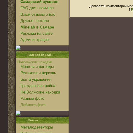
Самарский аукцион
Добавлять комментарии могу
FAQ для новичков
[
Р
Ваши отзывы о нас
Друзья портала
Minelab в Самаре
Реклама на сайте
Администрация
Галерея находок
Поволжские находки
Монеты и награды
Реликвии и церковь
Быт и украшения
Гражданская война
Не Волжские находки
Разные фото
Добавить фото
Статьи
Металодетекторы