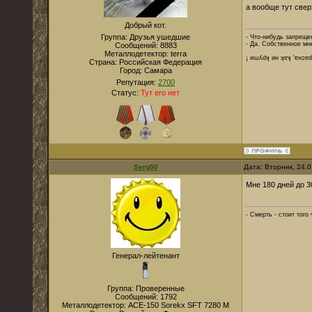
а вообще тут све
Добрый кот.
Группа: Друзья ушедшие
- Что-нибудь запреще
- Да. Собственное мн
Сообщений:
8883
Металлодетектор:
terra
¡ иɯʎdʞ ин ʞɐʞ 'ɐнɔɐ
Страна:
Российская Федерация
Город:
Cамара
Репутация:
2700
Статус:
Тут его нет
Serg00
Дата: Вторник, 24.
Мне 180 дней до 3
- Смерть - стоит того
Генерал-лейтенант
Группа: Проверенные
Сообщений:
1792
Металлодетектор:
ACE-150 Sorekx SFT 7280 M