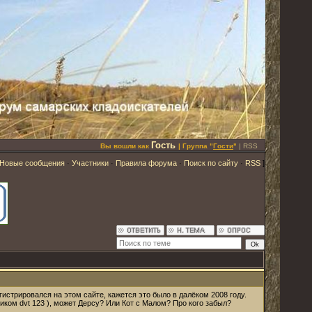
Гость
Вы вошли как
| Группа "
Гости
"
|
RSS
Новые сообщения
·
Участники
·
Правила форума
·
Поиск по сайту
·
RSS
]
истрировался на этом сайте, кажется это было в далёком 2008 году.
ником dvt 123 ), может Дерсу? Или Кот с Малом? Про кого забыл?