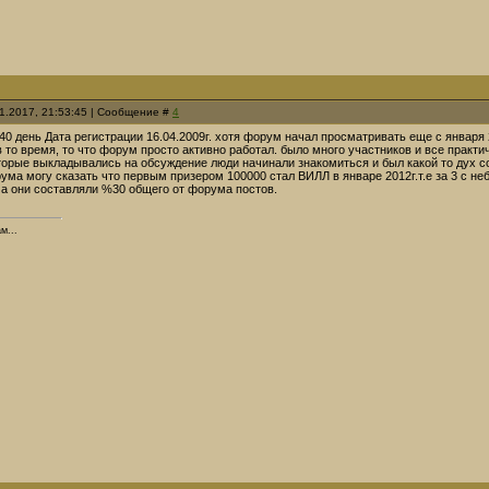
01.2017, 21:53:45 | Сообщение #
4
40 день Дата регистрации 16.04.2009г. хотя форум начал просматривать еще с января 
 то время, то что форум просто активно работал. было много участников и все практ
оторые выкладывались на обсуждение люди начинали знакомиться и был какой то дух 
ума могу сказать что первым призером 100000 стал ВИЛЛ в январе 2012г.т.е за 3 с н
 а они составляли %30 общего от форума постов.
м...