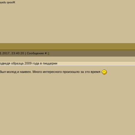
dʞǝdu qнεиЖ
01.2017, 23:40:20 | Сообщение #
8
едведя образца 2009 года в пиццерии
 был молод и наивен. Много интересного произошло за это время