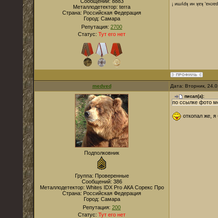
Сообщений:
8883
¡ иɯʎdʞ ин ʞɐʞ 'ɐнɔɐ
Металлодетектор:
terra
Страна:
Российская Федерация
Город:
Cамара
Репутация:
2700
Статус:
Тут его нет
medved
Дата: Вторник, 24.
писал(а):
по ссылке фото м
откопал же, я
Подполковник
Группа: Проверенные
Сообщений:
386
Металлодетектор:
Whites IDX Pro АКА Сорекс Про
Страна:
Российская Федерация
Город:
Самара
Репутация:
200
Статус:
Тут его нет