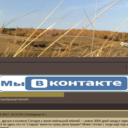
[
Своеобразный юбилей!)
01.2017, 20:12:54 | Сообщение #
1
 друзья и коллеги! Сегодня у меня небольшой юбилей — ровно 3000 дней назад я зарег
я ли здесь кто-то "старше" меня по сроку регистрации? Может Urman ( тогда ещё под 
емена!