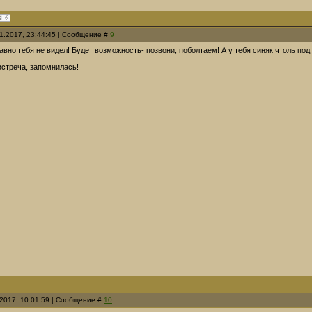
01.2017, 23:44:45 | Сообщение #
9
вно тебя не видел! Будет возможность- позвони, поболтаем! А у тебя синяк чтоль под 
встреча, запомнилась!
.2017, 10:01:59 | Сообщение #
10