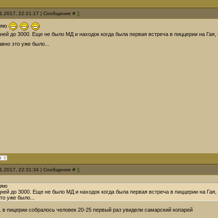
01.2017, 22:21:17 | Сообщение #
5
ляю
ней до 3000. Еще не было МД и находок когда была первая встреча в пиццерии на Гая
вно это уже было...
01.2017, 22:31:34 | Сообщение #
6
ляю
ней до 3000. Еще не было МД и находок когда была первая встреча в пиццерии на Гая
о уже было...
г. в пицерии собралось человек 20-25 первый раз увидели самарский копарей