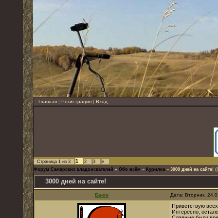
Главная
|
Регистрация
|
Вход
1
Страница
1
из
3
2
3
»
Форум Самарских кладоискателей
»
Обо всём
»
Курилка
»
3000 дней на сайте!
(
3000 дней на сайте!
Баюн
Дата: Вторник, 24.
Приветствую всех,
Интересно, осталс
Славные были вр