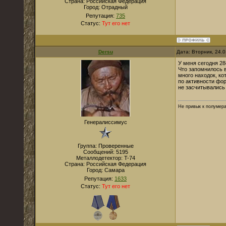
Страна:
Российская Федерация
Город:
Отрадный
Репутация:
735
Статус:
Тут его нет
Dersu
Дата: Вторник, 24.
У меня сегодня 28
Что запомнилось в
много находок, к
по активности фор
не засчитывались
Не привык к полумера
Генералиссимус
Группа: Проверенные
Сообщений:
5195
Металлодетектор:
T-74
Страна:
Российская Федерация
Город:
Самара
Репутация:
1633
Статус:
Тут его нет