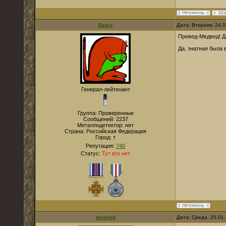
Баюн
Дата: Вторник, 24.
Превед-Медвед! Да
Да, знатная была 
Генерал-лейтенант
Группа: Проверенные
Сообщений:
2237
Металлодетектор:
нет
Страна:
Российская Федерация
Город:
т
Репутация:
740
Статус:
Тут его нет
medved
Дата: Среда, 25.01