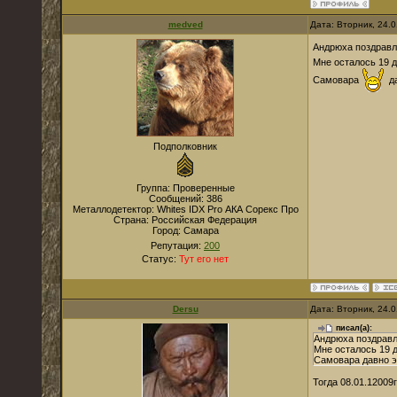
medved
Дата: Вторник, 24.
Андрюха поздрав
Мне осталось 19 д
Самовара
да
Подполковник
Группа: Проверенные
Сообщений:
386
Металлодетектор:
Whites IDX Pro АКА Сорекс Про
Страна:
Российская Федерация
Город:
Самара
Репутация:
200
Статус:
Тут его нет
Dersu
Дата: Вторник, 24.
писал(а):
Андрюха поздрав
Мне осталось 19 д
Самовара давно эт
Тогда 08.01.12009