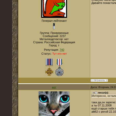
Давайте понастал
Генерал-лейтенант
Группа: Проверенные
Сообщений:
2237
Металлодетектор:
нет
Страна:
Российская Федерация
Город:
т
Репутация:
740
Статус:
Тут его нет
кот
Дата: Вторник, 24.
писал(а):
Интересно, осталс
таки да,он зареги
а ты 07.11.2008
ещё старше тебя п
alti62 с регой 22.1