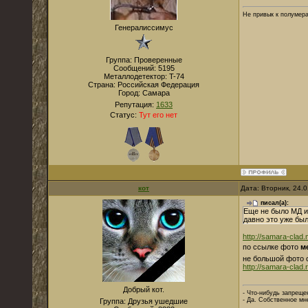
Не привык к полумера
Генералиссимус
Группа: Проверенные
Сообщений:
5195
Металлодетектор:
T-74
Страна:
Российская Федерация
Город:
Самара
Репутация:
1633
Статус:
Тут его нет
кот
Дата: Вторник, 24.
писал(а):
Еще не было МД и
давно это уже был
http://samara-clad.
по ссылке фото
м
не большой фото о
http://samara-clad.
Добрый кот.
- Что-нибудь запреще
- Да. Собственное мн
Группа: Друзья ушедшие