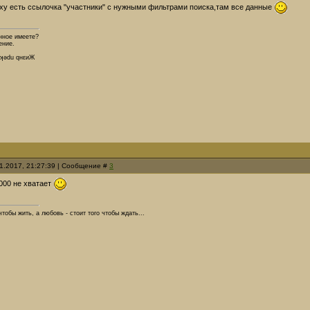
рху есть ссылочка "участники" с нужными фильтрами поиска,там все данные
нное имеете?
ение.
dʞǝdu qнεиЖ
01.2017, 21:27:39 | Сообщение #
3
000 не хватает
 чтобы жить, а любовь - стоит того чтобы ждать...