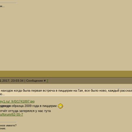
м...
01.2017, 23:03:34 | Сообщение #
7
 находок когда была первая встреча в пиццерии на Гая, все было ново, каждый расск
о...
my1.ru/_fr/0/1741897.jpg
едведя
образца 2009 года в пиццерии
тчёт оттуда затерялся у нас тута
ru/forum/62-55-7
нное имеете?
ение.