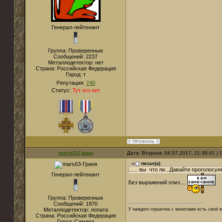
Генерал-лейтенант
Группа: Проверенные
Сообщений:
2237
Металлодетектор:
нет
Страна:
Российская Федерация
Город:
т
Репутация:
740
Статус:
Тут его нет
mars63-Гриня
Дата: Вторник, 04.07.2017, 21:38:41 
писал(а):
...... вы что ли...Давайте проголос
Генерал-лейтенант
Без выражений плиз....
Группа: Проверенные
Сообщений:
1970
Металлодетектор:
лопата
У каждого горшочка с монетами есть своё в
Страна:
Российская Федерация
Город:
Самара