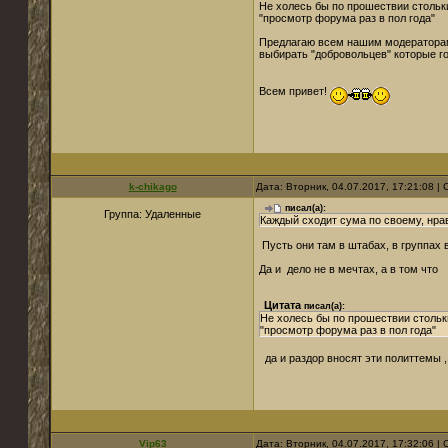
Не холесь бы по прошествии стольки
"просмотр форума раз в пол года"
Предлагаю всем нашим модераторам е
выбирать "добровольцев" которые го
Всем привет!
k-chikago
Дата: Вторник, 04.07.2017, 17:21:08 
писал(а):
Группа: Удаленные
Каждый сходит сума по своему, нра
Пусть они там в штабах, в группах 
Да и дело не в мечтах, а в том что
Цитата
писал(а):
Не холесь бы по прошествии стольки
"просмотр форума раз в пол года"
да и раздор вносят эти политтемы 
Vip63
Дата: Вторник, 04.07.2017, 17:32:06 