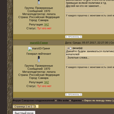
превыше всякой политики и тд.
Друзей ни кто не заменит...
Группа: Проверенные
Сообщений:
1970
Металлодетектор:
лопата
У каждого горшочка с монетами есть своё в
Страна:
Российская Федерация
Город:
Самара
Репутация:
942
Статус:
Тут его нет
mars63-Гриня
Дата: Среда, 05.07.2017, 22:27:30 | 
писал(а):
Давайте будем заниматься политико
Генерал-лейтенант
копателей
Золотые слова...
Группа: Проверенные
У каждого горшочка с монетами есть своё в
Сообщений:
1970
Металлодетектор:
лопата
Страна:
Российская Федерация
Город:
Самара
Репутация:
942
Статус:
Тут его нет
Форум Самарских кладоискателей
»
Обо всём
»
Курилка
»
Опрос по поводу темы
(
1
Страница
1
из
1