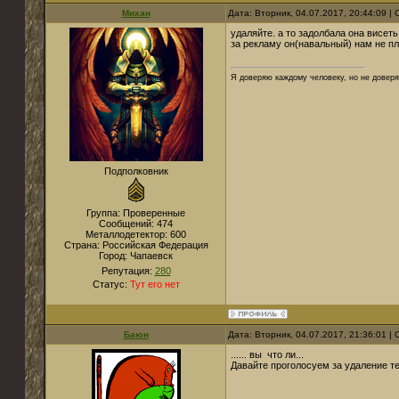
Михан
Дата: Вторник, 04.07.2017, 20:44:09 
удаляйте. а то задолбала она висеть
за рекламу он(навальный) нам не пл
Я доверяю каждому человеку, но не довер
Подполковник
Группа: Проверенные
Сообщений:
474
Металлодетектор:
600
Страна:
Российская Федерация
Город:
Чапаевск
Репутация:
280
Статус:
Тут его нет
Баюн
Дата: Вторник, 04.07.2017, 21:36:01 
...... вы что ли...
Давайте проголосуем за удаление т