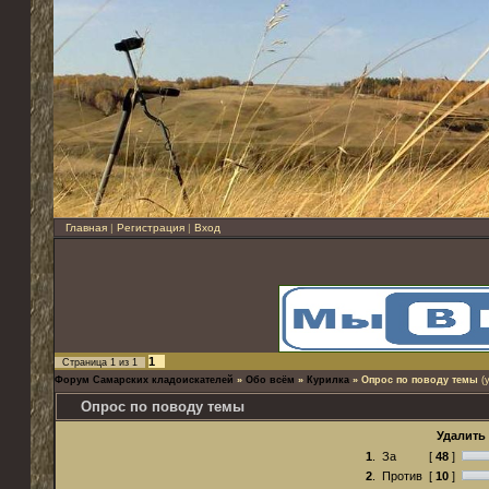
Главная
|
Регистрация
|
Вход
1
Страница
1
из
1
Форум Самарских кладоискателей
»
Обо всём
»
Курилка
»
Опрос по поводу темы
(
Опрос по поводу темы
Удалить 
1
.
За
[
48
]
2
.
Против
[
10
]