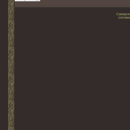
Самарски
(оптими