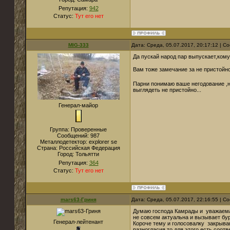
Репутация:
942
Статус:
Тут его нет
MIG-333
Дата: Среда, 05.07.2017, 20:17:12 | 
Да пускай народ пар выпускает,кому 
Вам тоже замечание за не пристойно
Парни понимаю ваше негодование ,н
выглядеть не пристойно...
Генерал-майор
Группа: Проверенные
Сообщений:
987
Металлодетектор:
explorer se
Страна:
Российская Федерация
Город:
Тольятти
Репутация:
364
Статус:
Тут его нет
mars63-Гриня
Дата: Среда, 05.07.2017, 22:16:55 | 
Думаю господа Камрады и уважаемая
не совсем актуальна и вызывает бур
Генерал-лейтенант
Короче тему и голосовалку закрываю
разногласия то для этого есть соот