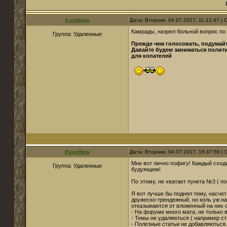
k-chikago
Дата: Вторник, 04.07.2017, 11:12:47 
Камрады, назрел больной вопрос п
Группа: Удаленные
Прежде чем голосовать, подумайте
Давайте будем заниматься полити
для копателей
PavelNew
Дата: Вторник, 04.07.2017, 16:47:56 
Мне вот лично пофигу! Каждый сходи
Группа: Удаленные
будующем!
По этому, не хватает пункта №3 ( по
Я вот лучше бы поднял тему, насче
дружеско-трендежный, но коль уж н
отказываются от вложенный на них 
- На форуме много мата, не только 
- Темы не удаляються ( например с
- Полезные статьи не добавляються..