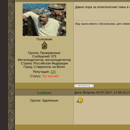
Давно пора за политические темы в 
Ищу выносливого собутыльника, для совмес
Полковник
Группа: Проверенные
Сообщений:
575
Металлодетектор:
металлодетектор
Страна:
Российская Федерация
Город:
Ставрополь на Волге
Репутация:
325
Статус:
Тут его нет
k-chikago
Дата: Вторник, 04.07.2017, 17:36:14 
Группа: Удаленные