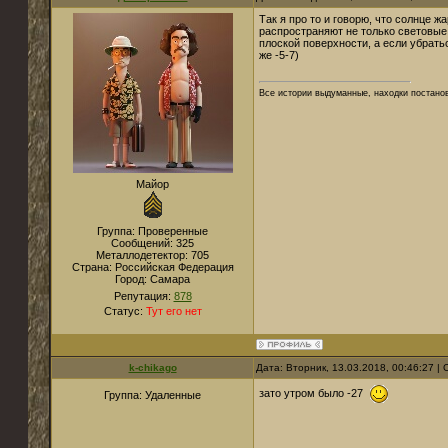
Так я про то и говорю, что солнце ж
распространяют не только световые 
плоской поверхности, а если убрат
же -5-7)
Все истории выдуманные, находки постано
Майор
Группа: Проверенные
Сообщений:
325
Металлодетектор:
705
Страна:
Российская Федерация
Город:
Самара
Репутация:
878
Статус:
Тут его нет
k-chikago
Дата: Вторник, 13.03.2018, 00:46:27 
зато утром было -27
Группа: Удаленные