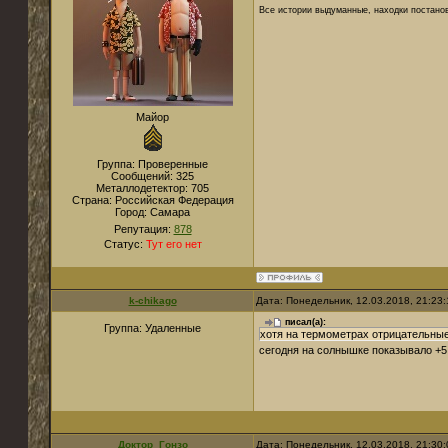
Все истории выдуманные, находки постано
Майор
Группа: Проверенные
Сообщений:
325
Металлодетектор:
705
Страна:
Российская Федерация
Город:
Самара
Репутация:
878
Статус:
Тут его нет
k-chikago
Дата: Понедельник, 12.03.2018, 21:23
писал(а):
Группа: Удаленные
хотя на термометрах отрицательные
сегодня на солнышке показывало +
Доктор_Гонзо
Дата: Понедельник, 12.03.2018, 21:30