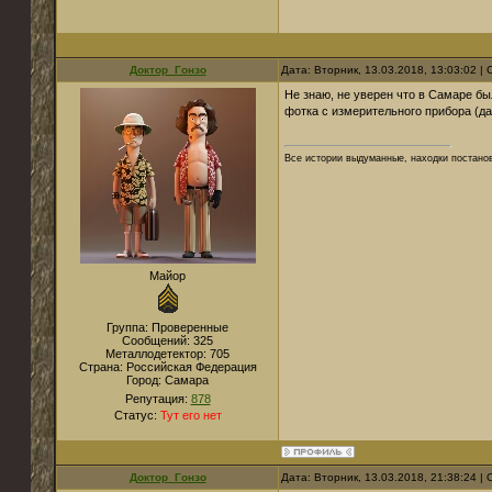
Доктор_Гонзо
Дата: Вторник, 13.03.2018, 13:03:02 
Не знаю, не уверен что в Самаре был
фотка с измерительного прибора (да
Все истории выдуманные, находки постано
Майор
Группа: Проверенные
Сообщений:
325
Металлодетектор:
705
Страна:
Российская Федерация
Город:
Самара
Репутация:
878
Статус:
Тут его нет
Доктор_Гонзо
Дата: Вторник, 13.03.2018, 21:38:24 