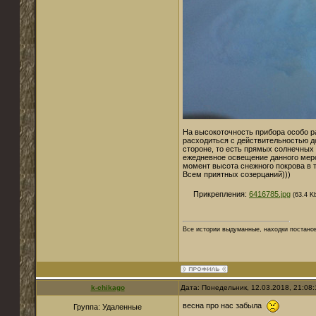
На высокоточность прибора особо р
расходиться с действительностью д
стороне, то есть прямых солнечных 
ежедневное освещение данного меро
момент высота снежного покрова в 
Всем приятных созерцаний)))
Прикрепления:
6416785.jpg
(63.4 K
Все истории выдуманные, находки постано
k-chikago
Дата: Понедельник, 12.03.2018, 21:08
весна про нас забыла
Группа: Удаленные