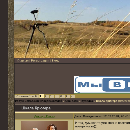
Главная
|
Регистрация
|
Вход
1
Страница
1
из
9
2
3
…
8
9
»
Форум Самарских кладоискателей
»
Обо всём
»
Курилка
»
Шкала Крюгера
(метеосв
Шкала Крюгера
Доктор_Гонзо
Дата: Понедельник, 12.03.2018, 20:43
И так, думаю что уже можно включи
поверхности)))