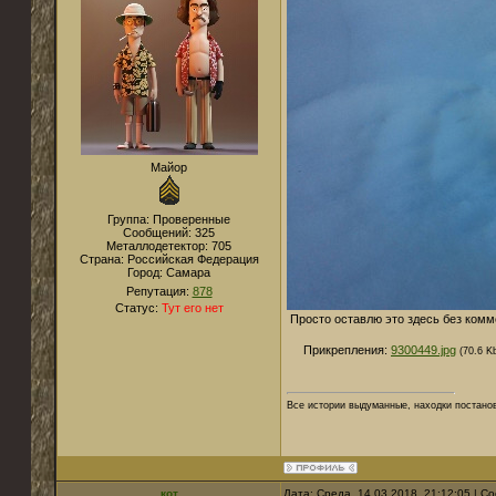
Майор
Группа: Проверенные
Сообщений:
325
Металлодетектор:
705
Страна:
Российская Федерация
Город:
Самара
Репутация:
878
Статус:
Тут его нет
Просто оставлю это здесь без комме
Прикрепления:
9300449.jpg
(70.6 K
Все истории выдуманные, находки постано
кот
Дата: Среда, 14.03.2018, 21:12:05 | 