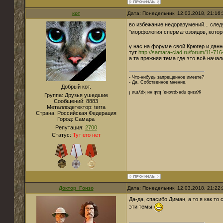
кот
Дата: Понедельник, 12.03.2018, 21:16
во избежание недоразумений... след
"морфология сперматозоидов, котор
у нас на форуме свой Крюгер и дан
тут
http://samara-clad.ru/forum/11-7
а та прежняя тема где это всё нача
- Что-нибудь запрещенное имеете?
- Да. Собственное мнение.
Добрый кот.
¡ иɯʎdʞ ин ʞɐʞ 'ɐнɔɐdʞǝdu qнεиЖ
Группа: Друзья ушедшие
Сообщений:
8883
Металлодетектор:
terra
Страна:
Российская Федерация
Город:
Cамара
Репутация:
2700
Статус:
Тут его нет
Доктор_Гонзо
Дата: Понедельник, 12.03.2018, 21:22
Да-да, спасибо Диман, а то я как то
эти темы