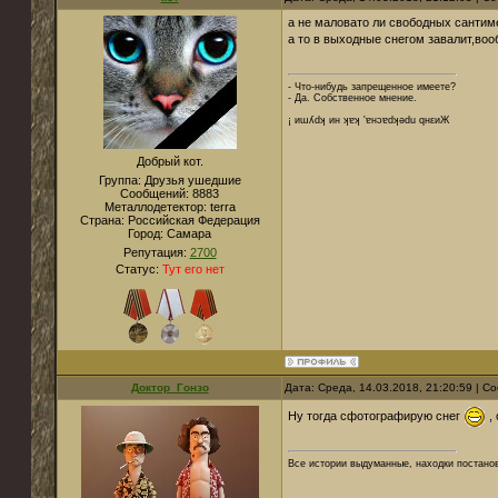
а не маловато ли свободных сантиме
а то в выходные снегом завалит,во
- Что-нибудь запрещенное имеете?
- Да. Собственное мнение.
¡ иɯʎdʞ ин ʞɐʞ 'ɐнɔɐdʞǝdu qнεиЖ
Добрый кот.
Группа: Друзья ушедшие
Сообщений:
8883
Металлодетектор:
terra
Страна:
Российская Федерация
Город:
Cамара
Репутация:
2700
Статус:
Тут его нет
Доктор_Гонзо
Дата: Среда, 14.03.2018, 21:20:59 | 
Ну тогда сфотографирую снег
, 
Все истории выдуманные, находки постано