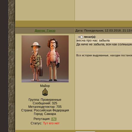
Доктор_Гонзо
Дата: Понедельник, 12.03.2018, 21:13
писал(а):
весна про нас забыла
Да ниче не забыла, вон как солнышко
Все истории выдуманные, находки постано
Майор
Группа: Проверенные
Сообщений:
325
Металлодетектор:
705
Страна:
Российская Федерация
Город:
Самара
Репутация:
878
Статус:
Тут его нет