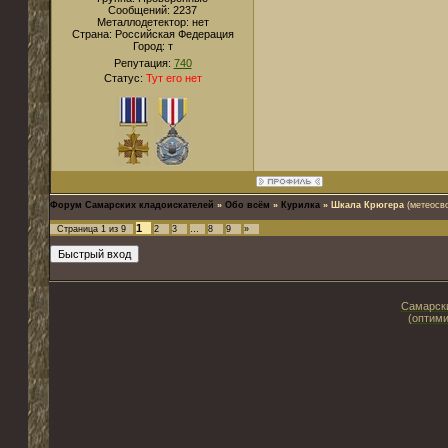
Сообщений:
2237
Металлодетектор:
нет
Страна:
Российская Федерация
Город:
т
Репутация:
740
Статус:
Тут его нет
Форум Самарских кладоискателей
»
Обо всём
»
Курилка
»
Шкала Крюгера
(метеосв
1
Страница
1
из
9
2
3
…
8
9
»
Самарски
(оптими