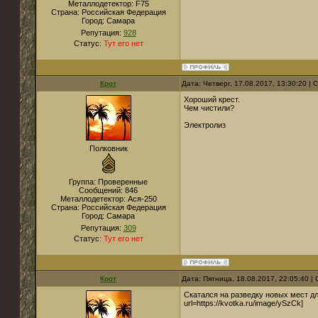
Металлодетектор:
F75
Страна:
Российская Федерация
Город:
Самара
Репутация:
928
Статус:
Тут его нет
Крот
Дата: Четверг, 17.08.2017, 13:30:20 |
Хороший крест.
Чем чистили?
Электролиз
Полковник
Группа: Проверенные
Сообщений:
846
Металлодетектор:
Ася-250
Страна:
Российская Федерация
Город:
Самара
Репутация:
309
Статус:
Тут его нет
Крот
Дата: Пятница, 18.08.2017, 22:05:40 
Скатался на разведку новых мест дл
url=https://kvotka.ru/image/ySzCk]