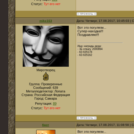
Статус:
Тут его нет
mike163
Дата: Четверг, 17.08.2017, 10:45:03 |
Вот это погуляли...
Супер-находка!!!
Поздравляю!!!
Ищу награды деда:
- За отвагу 2000894
- КЗ 635178
- КЗ 635162
Миротворец
Группа: Проверенные
Сообщений:
639
Металлодетектор:
Лопата
Страна:
Российская Федерация
Город:
Самара
Репутация:
89
Статус:
Тут его нет
Крот
Дата: Четверг, 17.08.2017, 11:08:58 |
Вот это погуляли...