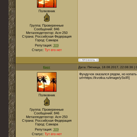
Полковник
Группа: Проверенные
Сообщений:
846
Металлодетектор:
Ася-250
Страна:
Российская Федерация
Город:
Самара
Репутация:
309
Статус:
Тут его нет
Крот
Дата: Пятница, 18.08.2017, 22:08:36 
Фундучок оказался рядом, но копать 
url=https://kvotka.ru/image/ySsIR]
Полковник
Группа: Проверенные
Сообщений:
846
Металлодетектор:
Ася-250
Страна:
Российская Федерация
Город:
Самара
Репутация:
309
Статус:
Тут его нет