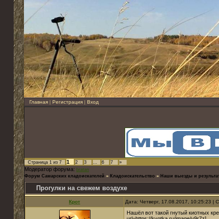
Главная
|
Регистрация
|
Вход
1
Страница
1
из
7
2
3
…
6
7
»
Модератор форума:
bratan
Форум Самарских кладоискателей
»
Кладоискательство
»
Наши выезды и результа
Прогулки на свежем воздухе
Крот
Дата: Четверг, 17.08.2017, 10:25:23 |
Нашёл вот такой гнутый киотных крест
url=https://kvotka.ru/image/y9r7z]