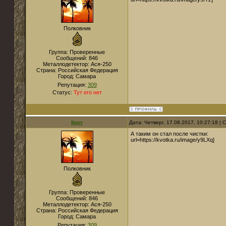
Полковник
Группа: Проверенные
Сообщений:
846
Металлодетектор:
Ася-250
Страна:
Российская Федерация
Город:
Самара
Репутация:
309
Статус:
Тут его нет
Крот
Дата: Четверг, 17.08.2017, 10:27:18 |
А таким он стал после чистки:
url=https://kvotka.ru/image/y9LXq]
Полковник
Группа: Проверенные
Сообщений:
846
Металлодетектор:
Ася-250
Страна:
Российская Федерация
Город:
Самара
Репутация:
309