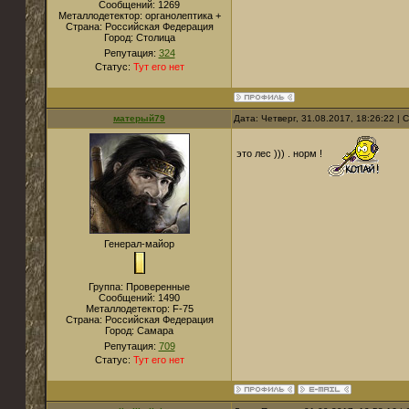
Сообщений:
1269
Металлодетектор:
органолептика +
Страна:
Российская Федерация
Город:
Столица
Репутация:
324
Статус:
Тут его нет
матерый79
Дата: Четверг, 31.08.2017, 18:26:22 |
это лес ))) . норм !
Генерал-майор
Группа: Проверенные
Сообщений:
1490
Металлодетектор:
F-75
Страна:
Российская Федерация
Город:
Самара
Репутация:
709
Статус:
Тут его нет