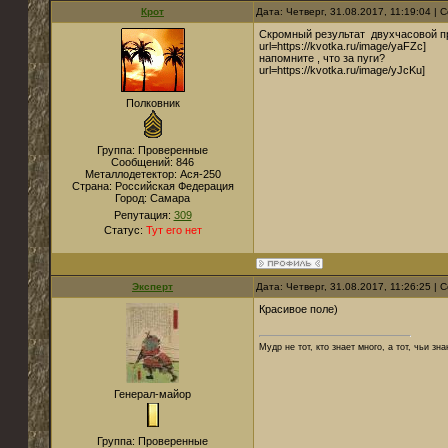
Крот
Дата: Четверг, 31.08.2017, 11:19:04 |
Скромный результат двухчасовой пр
url=https://kvotka.ru/image/yaFZc]
напомните , что за пуги?
url=https://kvotka.ru/image/yJcKu]
Полковник
Группа: Проверенные
Сообщений:
846
Металлодетектор:
Ася-250
Страна:
Российская Федерация
Город:
Самара
Репутация:
309
Статус:
Тут его нет
Эксперт
Дата: Четверг, 31.08.2017, 11:26:25 |
Красивое поле)
Мудр не тот, кто знает много, а тот, чьи зн
Генерал-майор
Группа: Проверенные