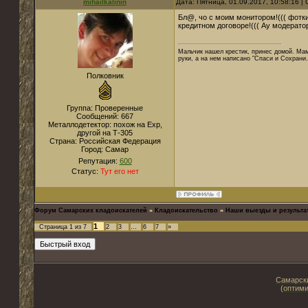
mihailkalinin
Дата: Пятница, 01.09.2017, 10:58:16 
Бл@, чо с моим монитором!((( фотк
кредитном договоре!((( Ау модерато
Мальчик нашел крестик, принес домой. Мама
руки, а на нем написано "Спаси и Сохрани."
Полковник
Группа: Проверенные
Сообщений:
667
Металлодетектор:
похож на Exp,
другой на Т-305
Страна:
Российская Федерация
Город:
Самар
Репутация:
600
Статус:
Тут его нет
Форум Самарских кладоискателей
»
Кладоискательство
»
Наши выезды и результа
1
Страница
1
из
7
2
3
…
6
7
»
Самарски
(оптими