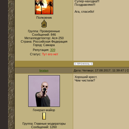
Супер-находка!!!
Поздравляю!!!
Ага, спасибо!
Полковник
Группа: Проверенные
Сообщений:
846
Металлодетектор:
Ася-250
Страна:
Российская Федерация
Город:
Самара
Репутация:
309
Статус:
Тут его нет
bratan
Дата: Четверг, 17.08.2017, 11:39:47 |
Хороший крест.
Чем чистили?
Генерал-майор
Группа: Главные модераторы
Сообщений:
1260