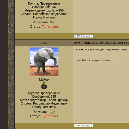
Группа: Проверенные
Сообщений:
846
Металлодетектор:
Ася-250
Страна:
Российская Федерация
Город:
Самара
Репутация:
309
Статус:
Тут его нет
BOO
Дата: Пятница, 18.08.2017, 22:35:16 
по такому полю одно удовольствие г
Глаза боятся, а руки - крюки!
Майор
Группа: Проверенные
Сообщений:
335
Металлодетектор:
Гарри Прохор
Страна:
Российская Федерация
Город:
Тольятти
Репутация:
128
Статус:
Тут его нет