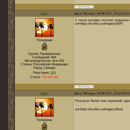
Крот
Дата: Пятница, 18.08.2017, 22:12:10 
С часок походил, погулял, подышал
url=https://kvotka.ru/image/ySIbP]
Полковник
Группа: Проверенные
Сообщений:
846
Металлодетектор:
Ася-250
Страна:
Российская Федерация
Город:
Самара
Репутация:
309
Статус:
Тут его нет
Крот
Дата: Пятница, 18.08.2017, 22:15:58 
Результат более чем скромный, одна
:
url=https://kvotka.ru/image/ySlnw]
Полковник