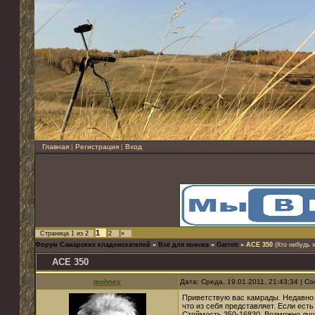
Главная
|
Регистрация
|
Вход
1
Страница
1
из
2
2
»
Форум Самарских кладоискателей
»
Всё для поиска
»
Garrett
»
ACE 350
(Кто нибудь 
ACE 350
mohney
Дата: Среда, 19.01.2011, 21:43:34 | 
Приветствую вас камрады. Недавно р
что из себя представляет. Если ест
Стоймость 350-16830. Возможно луч