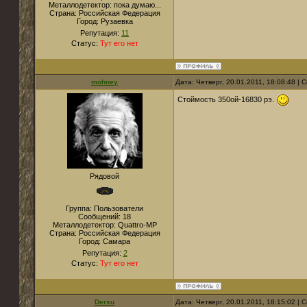
Металлодетектор:
пока думаю...
Страна:
Российская Федерация
Город:
Рузаевка
Репутация:
11
Статус:
Тут его нет
mohney
Дата: Четверг, 20.01.2011, 18:08:48 |
Стоймость 350ой-16830 рэ.
Рядовой
Группа: Пользователи
Сообщений:
18
Металлодетектор:
Quattro-MP
Страна:
Российская Федерация
Город:
Самара
Репутация:
2
Статус:
Тут его нет
Dersu
Дата: Четверг, 20.01.2011, 18:15:02 |