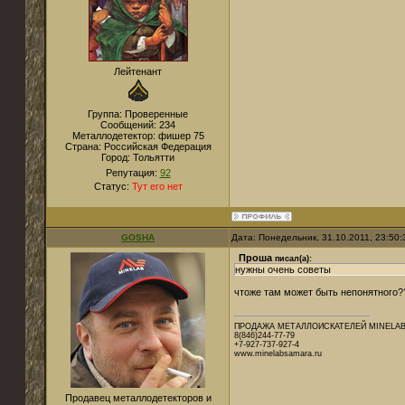
Лейтенант
Группа: Проверенные
Сообщений:
234
Металлодетектор:
фишер 75
Страна:
Российская Федерация
Город:
Тольятти
Репутация:
92
Статус:
Тут его нет
GOSHA
Дата: Понедельник, 31.10.2011, 23:50
Проша
писал(а):
нужны очень советы
чтоже там может быть непонятного??
ПРОДАЖА МЕТАЛЛОИСКАТЕЛЕЙ MINELAB,
8(846)244-77-79
+7-927-737-927-4
www.minelabsamara.ru
Продавец металлодетекторов и