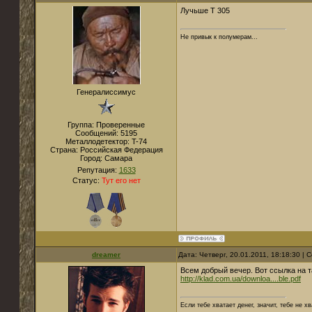
Лучьше Т 305
Не привык к полумерам...
Генералиссимус
Группа: Проверенные
Сообщений:
5195
Металлодетектор:
T-74
Страна:
Российская Федерация
Город:
Самара
Репутация:
1633
Статус:
Тут его нет
dreamer
Дата: Четверг, 20.01.2011, 18:18:30 |
Всем добрый вечер. Вот ссылка на т
http://klad.com.ua/downloa....ble.pdf
Если тебе хватает денег, значит, тебе не х