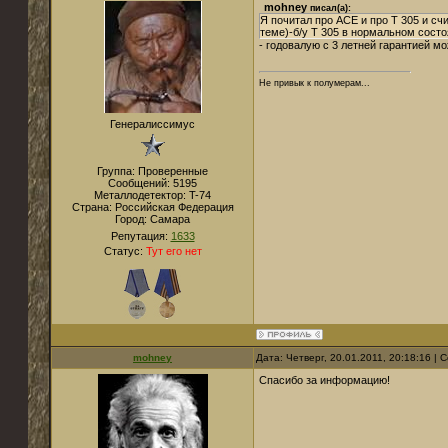
mohney
писал(а):
Я почитал про ACE и про Т 305 и счи
теме)-б/у Т 305 в нормальном сост
- годовалую с 3 летней гарантией мож
Не привык к полумерам...
Генералиссимус
Группа: Проверенные
Сообщений:
5195
Металлодетектор:
T-74
Страна:
Российская Федерация
Город:
Самара
Репутация:
1633
Статус:
Тут его нет
mohney
Дата: Четверг, 20.01.2011, 20:18:16 |
Спасибо за информацию!