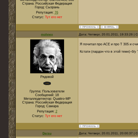
Страна:
Российская Федерация
Город:
Сызрань
Репутация:
76
Статус:
Тут его нет
mohney
Дата: Четверг, 20.01.2011, 19:33:26 |
Я почитал про ACE и про Т 305 и сч
Кстати (пардон что в этой теме)-б/
Рядовой
Группа: Пользователи
Сообщений:
18
Металлодетектор:
Quattro-MP
Страна:
Российская Федерация
Город:
Самара
Репутация:
2
Статус:
Тут его нет
Dersu
Дата: Четверг, 20.01.2011, 20:00:37 |