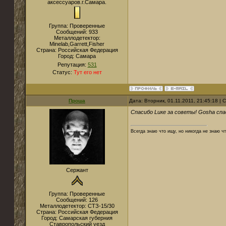
аксессуаров.г.Самара.
Группа: Проверенные
Сообщений:
933
Металлодетектор:
Minelab,Garrett,Fisher
Страна:
Российская Федерация
Город:
Самара
Репутация:
531
Статус:
Тут его нет
Проша
Дата: Вторник, 01.11.2011, 21:45:18 |
Спасибо Luкe за советы! Gosha спа
Всегда знаю что ищу, но никогда не знаю чт
Сержант
Группа: Проверенные
Сообщений:
126
Металлодетектор:
СТЗ-15/30
Страна:
Российская Федерация
Город:
Самарская губерния
Ставропольский уезд