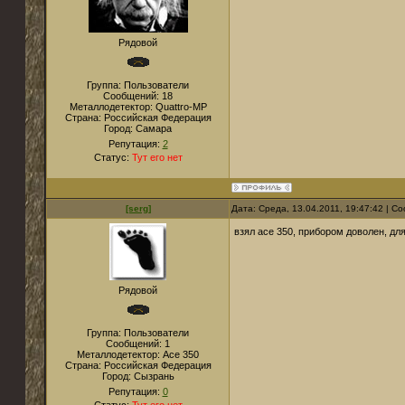
Рядовой
Группа: Пользователи
Сообщений:
18
Металлодетектор:
Quattro-MP
Страна:
Российская Федерация
Город:
Самара
Репутация:
2
Статус:
Тут его нет
[serg]
Дата: Среда, 13.04.2011, 19:47:42 | 
взял асе 350, прибором доволен, д
Рядовой
Группа: Пользователи
Сообщений:
1
Металлодетектор:
Асе 350
Страна:
Российская Федерация
Город:
Сызрань
Репутация:
0