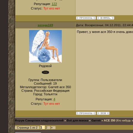
Репутация:
122
Статус:
Тут его нет
serega169
Дата: Воскресенье, 04.12.2011, 22:44
Привет, у меня ася 350-я очень дов
Рядовой
Группа: Пользователи
Сообщений:
19
Металлодетектор:
Garrett ace 350
Страна:
Российская Федерация
Город:
Тольятти
Репутация:
4
Статус:
Тут его нет
Форум Самарских кладоискателей
»
Всё для поиска
»
Garrett
»
ACE 350
(Кто нибудь 
1
Страница
1
из
2
2
»