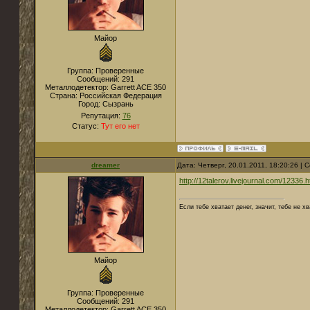
Майор
Группа: Проверенные
Сообщений:
291
Металлодетектор:
Garrett ACE 350
Страна:
Российская Федерация
Город:
Сызрань
Репутация:
76
Статус:
Тут его нет
dreamer
Дата: Четверг, 20.01.2011, 18:20:26 |
http://12talerov.livejournal.com/12336.h
Если тебе хватает денег, значит, тебе не х
Майор
Группа: Проверенные
Сообщений:
291
Металлодетектор:
Garrett ACE 350