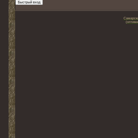
Самарски
(оптими