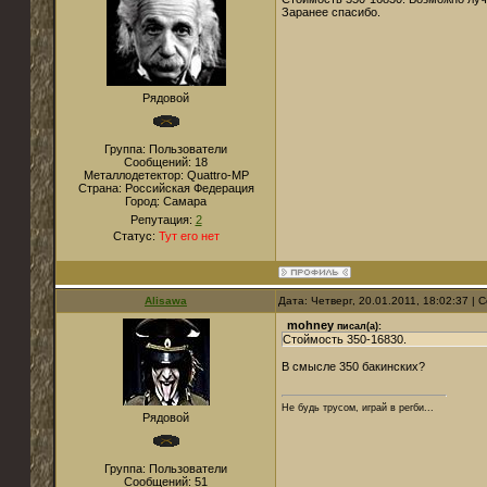
Заранее спасибо.
Рядовой
Группа: Пользователи
Сообщений:
18
Металлодетектор:
Quattro-MP
Страна:
Российская Федерация
Город:
Самара
Репутация:
2
Статус:
Тут его нет
Alisawa
Дата: Четверг, 20.01.2011, 18:02:37 |
mohney
писал(а):
Стоймость 350-16830.
В смысле 350 бакинских?
Не будь трусом, играй в регби...
Рядовой
Группа: Пользователи
Сообщений:
51