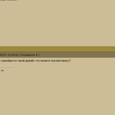
.2013, 12:28:44 | Сообщение #
9
у приобрести такой девайс что можете посоветовать?
 ув.