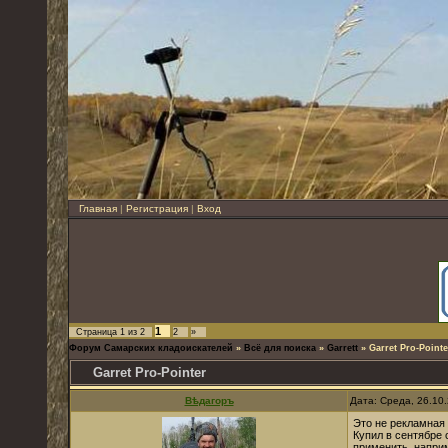
Главная
|
Регистрация
|
Вход
1
Страница
1
из
2
2
»
Форум Самарских кладоискателей
»
Всё для поиска
»
Garrett
»
Garret Pro-Pointe
Garret Pro-Pointer
Вѣдагоръ
Дата: Среда, 26.10
Это не рекламная 
Купил в сентябре
применить, наприм