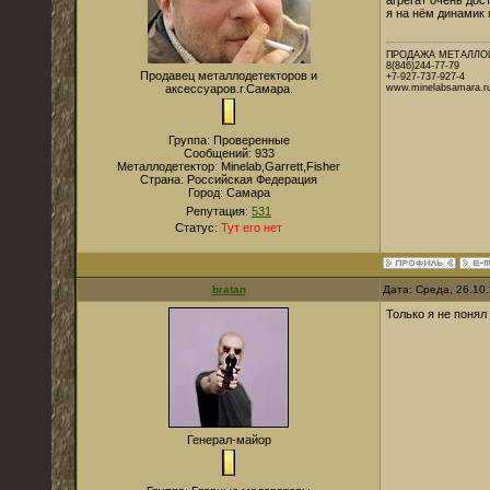
агрегат очень дост
я на нём динамик н
ПРОДАЖА МЕТАЛЛОИ
8(846)244-77-79
Продавец металлодетекторов и
+7-927-737-927-4
аксессуаров.г.Самара.
www.minelabsamara.r
Группа: Проверенные
Сообщений:
933
Металлодетектор:
Minelab,Garrett,Fisher
Страна:
Российская Федерация
Город:
Самара
Репутация:
531
Статус:
Тут его нет
bratan
Дата: Среда, 26.10
Только я не понял
Генерал-майор