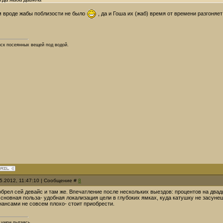
ам вроде жабы поблизости не было
, да и Гоша их (жаб) время от времени разгоняе
иск посеянных вещей под водой.
05.2012, 11:47:10 | Сообщение #
8
брел сей девайс и там же. Впечатление после нескольких выездов: процентов на два
сновная польза- удобная локализация цели в глубоких ямках, куда катушку не засун
нансами не совсем плохо- стоит приобрести.
умри пытаясь...