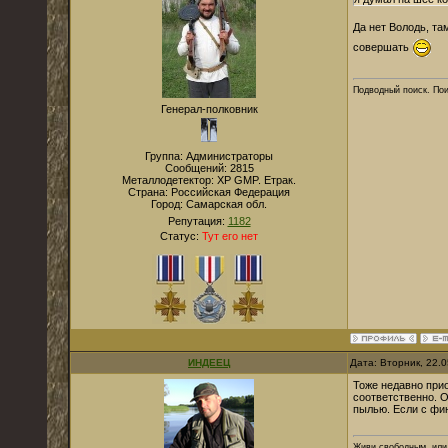
Да нет Володь, т
совершать
Подводный поиск. По
Генерал-полковник
Группа: Администраторы
Сообщений:
2815
Металлодетектор:
XP GMP. Етрак.
Страна:
Российская Федерация
Город:
Самарская обл.
Репутация:
1182
Статус:
Тут его нет
ИНДЕЕЦ
Дата: Вторник, 22.
Тоже недавно прио
соответственно. О
пылью. Если с фи
Живи свободным, или 