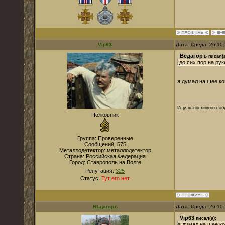
Vip63
Дата: Среда, 26.10
Ведагоръ
писал(а
.до сих пор на ру
я думал на шее к
Ищу выносливого собу
Полковник
Группа: Проверенные
Сообщений:
575
Металлодетектор:
металлодетектор
Страна:
Российская Федерация
Город:
Ставрополь на Волге
Репутация:
325
Статус:
Тут его нет
Вѣдагоръ
Дата: Среда, 26.10
Vip63
писал(а):
я думал на шее к