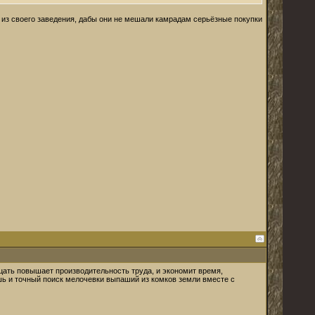
т из своего заведения, дабы они не мешали камрадам серьёзные покупки
дцать повышает производительность труда, и экономит время,
ешь и точный поиск мелочевки выпаший из комков земли вместе с