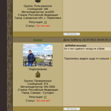
Группа: Пользователи
Сообщений:
186
Металлодетектор:
ася250
Страна:
Российская Федерация
Город:
Самарская обл. с. Приволжье
Репутация:
18
Статус:
Тут его нет
Anatom
Дата: Суббота, 21.07.2012, 00:44:43 
pchelca
писал(а):
он стал сдавать назад не убрав
Торопились видать куда-то сильно!
Подполковник
Группа: Проверенные
Сообщений:
374
Металлодетектор:
MS-3500
Страна:
Российская Федерация
Город:
Самара - Суходол
Репутация:
97
Статус:
Тут его нет