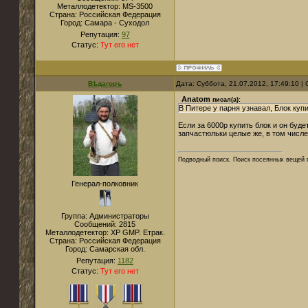
Металлодетектор:
MS-3500
Страна:
Российская Федерация
Город:
Самара - Суходол
Репутация:
97
Статус:
Тут его нет
Вѣдагоръ
Дата: Суббота, 21.07.2012, 17:49:10 
Anatom
писал(а):
В Питере у парня узнавал, Блок купи
Если за 6000р купить блок и он буде
запчастюльки целые же, в том числе
Подводный поиск. Поиск посеянных вещей 
Генерал-полковник
Группа: Администраторы
Сообщений:
2815
Металлодетектор:
XP GMP. Етрак.
Страна:
Российская Федерация
Город:
Самарская обл.
Репутация:
1182
Статус:
Тут его нет