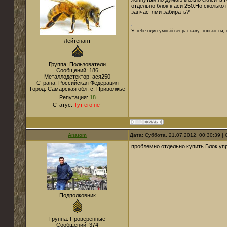
отдельно блок к аси 250.Но сколько 
запчастями забирать?
Я тебе один умный вещь скажу, только ты,
Лейтенант
Группа: Пользователи
Сообщений:
186
Металлодетектор:
ася250
Страна:
Российская Федерация
Город:
Самарская обл. с. Приволжье
Репутация:
18
Статус:
Тут его нет
Anatom
Дата: Суббота, 21.07.2012, 00:30:39 
проблемно отдельно купить Блок уп
Подполковник
Группа: Проверенные
Сообщений:
374