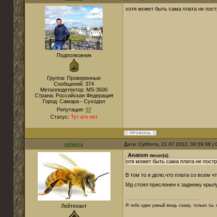
хотя может быть сама плата не пост
Подполковник
Группа: Проверенные
Сообщений:
374
Металлодетектор:
MS-3500
Страна:
Российская Федерация
Город:
Самара - Суходол
Репутация:
97
Статус:
Тут его нет
pchelca
Дата: Суббота, 21.07.2012, 00:39:38 
Anatom
писал(а):
отя может быть сама плата не постр
В том то и дело,что плата со всем 
Мд стоял прислонен к заднему крыл
Лейтенант
Я тебе один умный вещь скажу, только ты,