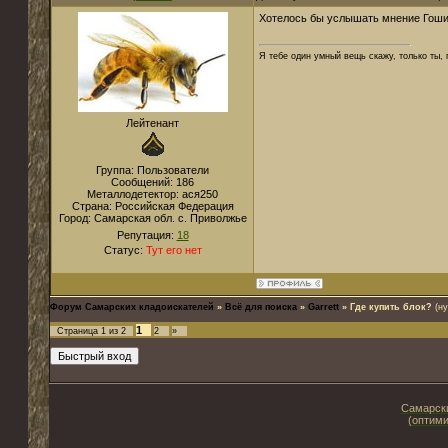
Хотелось бы услышать мнение Гоши.
Я тебе один умный вещь скажу, только ты,
Лейтенант
Группа: Пользователи
Сообщений:
186
Металлодетектор:
ася250
Страна:
Российская Федерация
Город:
Самарская обл. с. Приволжье
Репутация:
18
Статус:
Тут его нет
Форум Самарских кладоискателей
»
Всё для поиска
»
Garrett
»
Где купить блок?
(н
1
Страница
1
из
2
2
»
Самарски
(оптими