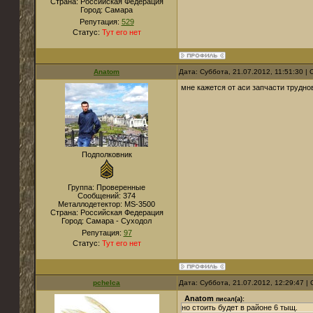
Страна:
Российская Федерация
Город:
Самара
Репутация:
529
Статус:
Тут его нет
Anatom
Дата: Суббота, 21.07.2012, 11:51:30 
мне кажется от аси запчасти труднов
Подполковник
Группа: Проверенные
Сообщений:
374
Металлодетектор:
MS-3500
Страна:
Российская Федерация
Город:
Самара - Суходол
Репутация:
97
Статус:
Тут его нет
pchelca
Дата: Суббота, 21.07.2012, 12:29:47 
Anatom
писал(а):
но стоить будет в районе 6 тыщ.