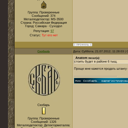
Группа: Проверенные
Сообщений:
374
Металлодетектор:
MS-3500
Страна:
Российская Федерация
Город:
Самара - Суходол
Репутация:
97
Статус:
Тут его нет
СкобарЬ
Дата: Суббота, 21.07.2012, 11:28:03 
Anatom
писал(а):
стоить будет в районе 6 тыщ.
Проще мне кажется продать штангу 
Скобарь
Группа: Проверенные
Сообщений:
1326
Металлодетектор:
Детекторметалла: