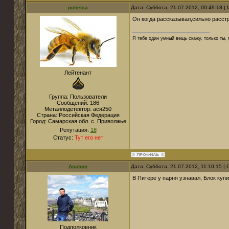
pchelca
Дата: Суббота, 21.07.2012, 00:49:18 
Он когда рассказывал,сильно расст
Я тебе один умный вещь скажу, только ты,
Лейтенант
Группа: Пользователи
Сообщений:
186
Металлодетектор:
ася250
Страна:
Российская Федерация
Город:
Самарская обл. с. Приволжье
Репутация:
18
Статус:
Тут его нет
Anatom
Дата: Суббота, 21.07.2012, 11:10:15 
В Питере у парня узнавал, Блок купи
Подполковник