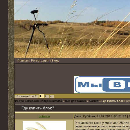
Главная
|
Регистрация
|
Вход
1
Страница
1
из
2
2
»
Форум Самарских кладоискателей
»
Всё для поиска
»
Garrett
»
Где купить блок?
(н
Где купить блок?
pchelca
Дата: Суббота, 21.07.2012, 00:21:27 
У знакомого как и у меня ася 250.Н
этим занятием,колесо машины аккур
лопнутый,но думаю можно склеить.Г