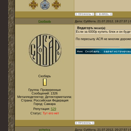
СкобарЬ
Дата: Суббота, 21.07.2012, 19:27:37 
Ведагоръ
писал(а):
Если за 6000р купить блок и он буд
По пересылу АСЯ не многим дороже 
Скобарь
Группа: Проверенные
Сообщений:
1326
Металлодетектор:
Детекторметалла:
Страна:
Российская Федерация
Город:
Самара
Репутация:
529
Статус:
Тут его нет
pchelca
Дата: Суббота, 21.07.2012, 20:27:57 