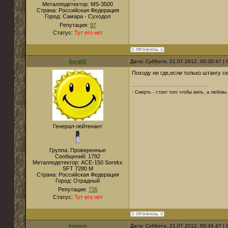
Металлодетектор:
MS-3500
Страна:
Российская Федерация
Город:
Самара - Суходол
Репутация:
97
Статус:
Тут его нет
Serg00
Дата: Суббота, 21.07.2012, 00:30:47 
Походу не где,если только штангу с
- Смерть - стоит того чтобы жить, а любовь 
Генерал-лейтенант
Группа: Проверенные
Сообщений:
1792
Металлодетектор:
ACE-150 Sorekx
SFT 7280 M
Страна:
Российская Федерация
Город:
Отрадный
Репутация:
735
Статус:
Тут его нет
Anatom
Дата: Суббота, 21.07.2012, 00:34:47 