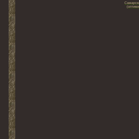
Самарски
(оптими