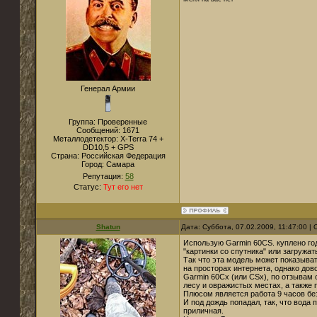
Генерал Армии
Группа: Проверенные
Сообщений:
1671
Металлодетектор:
X-Terra 74 +
DD10,5 + GPS
Страна:
Российская Федерация
Город:
Самара
Репутация:
58
Статус:
Тут его нет
Shatun
Дата: Суббота, 07.02.2009, 11:47:00 
Использую Garmin 60CS. куплено год
"картинки со спутника" или загружа
Так что эта модель может показыват
на просторах интернета, однако дов
Garmin 60Cx (или CSx), по отзывам
лесу и овражистых местах, а также 
Плюсом является работа 9 часов бе
И под дождь попадал, так, что вода 
приличная.