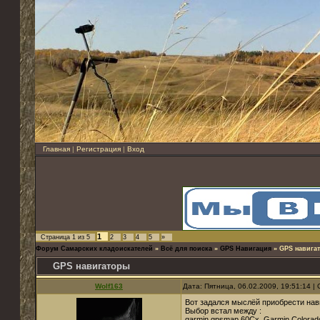
Главная
|
Регистрация
|
Вход
1
Страница
1
из
5
2
3
4
5
»
Форум Самарских кладоискателей
»
Всё для поиска
»
GPS Навигация
»
GPS навига
GPS навигаторы
Wolf163
Дата: Пятница, 06.02.2009, 19:51:14 
Вот задался мыслёй приобрести нави
Выбор встал между :
garmin gpsmap 60Cx. Garmin Colorad