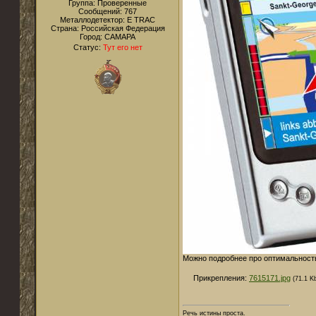
Группа: Проверенные
Сообщений:
767
Металлодетектор:
E TRAC
Страна:
Российская Федерация
Город:
САМАРА
Статус:
Тут его нет
Можно подробнее про оптимальност
Прикрепления:
7615171.jpg
(71.1 K
Речь истины проста.