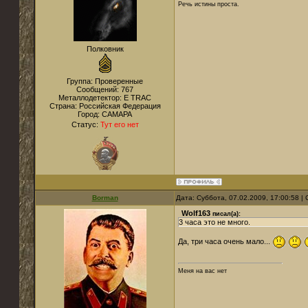
Речь истины проста.
Полковник
Группа: Проверенные
Сообщений:
767
Металлодетектор:
E TRAC
Страна:
Российская Федерация
Город:
САМАРА
Статус:
Тут его нет
Borman
Дата: Суббота, 07.02.2009, 17:00:58 
Wolf163
писал(а):
3 часа это не много.
Да, три часа очень мало...
Меня на вас нет