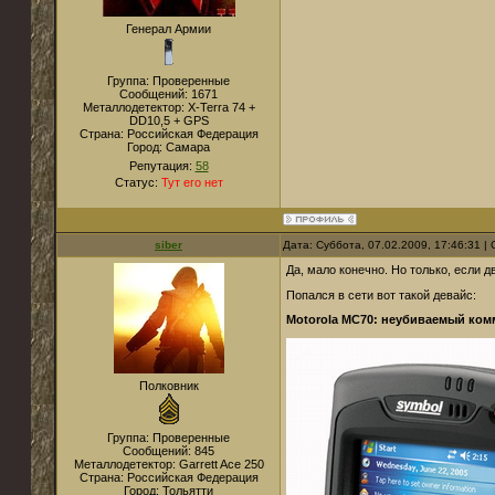
Генерал Армии
Группа: Проверенные
Сообщений:
1671
Металлодетектор:
X-Terra 74 +
DD10,5 + GPS
Страна:
Российская Федерация
Город:
Самара
Репутация:
58
Статус:
Тут его нет
siber
Дата: Суббота, 07.02.2009, 17:46:31 
Да, мало конечно. Но только, если 
Попался в сети вот такой девайс:
Motorola MC70: неубиваемый ко
Полковник
Группа: Проверенные
Сообщений:
845
Металлодетектор:
Garrett Ace 250
Страна:
Российская Федерация
Город:
Тольятти