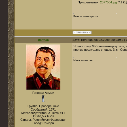
Прикрепления:
2577564.jpg
(7.8 Kb)
Речь истины проста.
Borman
Дата: Пятница, 06.02.2009, 20:03:52 
Я тоже хочу GPS навигатор купить, 
против послущать спецов. З.Ы. Сере
Меня на вас нет
Генерал Армии
Группа: Проверенные
Сообщений:
1671
Металлодетектор:
X-Terra 74 +
DD10,5 + GPS
Страна:
Российская Федерация
Город:
Самара