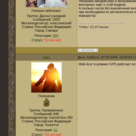
Никакими Виндовсами и программами
векторных карт к этой модели.
А сколько часов без выключения м
Генерал-лейтенант
при необходимости автоматически о
маршрута).
Группа: Друзья ушедшие
Сообщений:
2303
Металлодетектор:
классический
Страна:
Российская Федерация
"Глобус" (С) И.Тальков
Город:
Самара
Репутация:
944
Статус:
Тут его нет
siber
Дата: Суббота, 07.02.2009, 14:25:04 
Мой Acer в режиме GPS работает вс
Полковник
Группа: Проверенные
Сообщений:
845
Металлодетектор:
Garrett Ace 250
Страна:
Российская Федерация
Город:
Тольятти
Репутация:
61
Статус:
Тут его нет