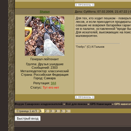
Shatun
Дата: Суббота, 07.02.2009, 21:47:22 
Для тех, кто ходит пешком - повер
лесов, и если приходится продирать
севшие не вовремя батарейки гарант
не в палатке, оставленной "вроде бы
Для искателей, выезжающих на поиск
маловероятен.
"Глобус" (С) И.Тальков
Генерал-лейтенант
Группа: Друзья ушедшие
Сообщений:
2303
Металлодетектор:
классический
Страна:
Российская Федерация
Город:
Самара
Репутация:
944
Статус:
Тут его нет
Форум Самарских кладоискателей
»
Всё для поиска
»
GPS Навигация
»
GPS навига
1
Страница
1
из
5
2
3
4
5
»