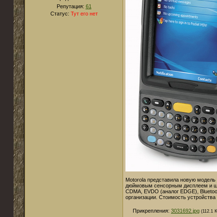
Репутация:
61
Статус:
Тут его нет
Motorola представила новую модел
дюймовым сенсорным дисплеем и ш
CDMA, EVDO (аналог EDGE), Bluetoo
организации. Стоимость устройства с
Прикрепления:
3031692.jpg
(112.1 