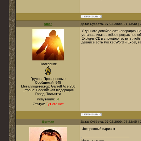
siber
Дата: Суббота, 07.02.2009, 01:13:30 
У данного девайса есть операционн
устанавливать любое програмное об
Explorer CE и спокойно грузить люб
девайсе есть Pocket Word и Excel, т
Полковник
Группа: Проверенные
Сообщений:
845
Металлодетектор:
Garrett Ace 250
Страна:
Российская Федерация
Город:
Тольятти
Репутация:
61
Статус:
Тут его нет
Borman
Дата: Суббота, 07.02.2009, 07:22:45 
Интересный вариант...
Меня на вас нет