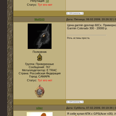
Репутация:
58
Статус:
Тут его нет
Wolf163
Дата: Пятница, 06.02.2009, 20:26:32 
Цена garmin gpsmap 60Cx. Примерно
Garmin Colorado 300 - 20000 р.
Речь истины проста.
Полковник
Группа: Проверенные
Сообщений:
767
Металлодетектор:
E TRAC
Страна:
Российская Федерация
Город:
САМАРА
Статус:
Тут его нет
siber
Дата: Суббота, 07.02.2009, 00:19:36 
Я себе купил КПК с GPS(Acer n35). 