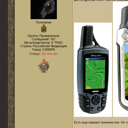
Полковник
Группа: Проверенные
Сообщений:
767
Металлодетектор:
E TRAC
Страна:
Российская Федерация
Город:
САМАРА
Статус:
Тут его нет
Есть еще вариант военные кпк. Но 