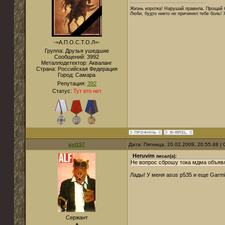
Жизнь коротка! Нарушай правила. Прощай б
Люби, будто никто не причинял тебе боль! 
-=А.П.О.С.Т.О.Л=-
Группа: Друзья ушедшие
Сообщений:
3992
Металлодетектор:
Акваланг
Страна:
Российская Федерация
Город:
Самара
Репутация:
392
Статус:
Тут его нет
avt157
Дата: Пятница, 20.02.2009, 20:55:48 
Heruvim
писал(а):
Не вопрос сброшу тока мдма объяв
Лады! У меня asus p535 и еще Garm
Сержант