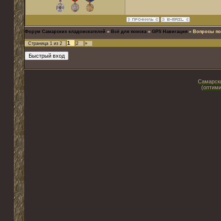
Форум Самарских кладоискателей
»
Всё для поиска
»
GPS Навигация
»
Вопросы по
1
Страница
1
из
2
2
»
Самарски
(оптими