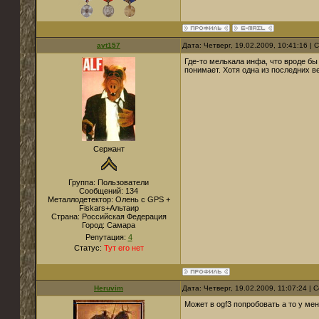
avt157
Дата: Четверг, 19.02.2009, 10:41:16 |
Где-то мелькала инфа, что вроде бы
понимает. Хотя одна из последних в
Сержант
Группа: Пользователи
Сообщений:
134
Металлодетектор:
Олень с GPS +
Fiskars+Альтаир
Страна:
Российская Федерация
Город:
Самара
Репутация:
4
Статус:
Тут его нет
Heruvim
Дата: Четверг, 19.02.2009, 11:07:24 |
Может в ogf3 попробовать а то у мен