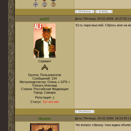
avt157
Дата: Пятница, 20.02.2009, 10:27:52 
Есть пара мыслей. Сбрось мне на 
Сержант
Группа: Пользователи
Сообщений:
134
Металлодетектор:
Олень с GPS +
Fiskars+Альтаир
Страна:
Российская Федерация
Город:
Самара
Репутация:
4
Статус:
Тут его нет
Heruvim
Дата: Пятница, 20.02.2009, 18:14:55 
Не вопрос сброшу тока мдма объяв