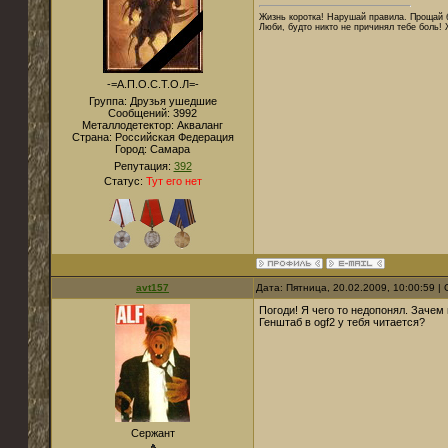
Жизнь коротка! Нарушай правила. Прощай б
Люби, будто никто не причинял тебе боль! 
-=А.П.О.С.Т.О.Л=-
Группа: Друзья ушедшие
Сообщений:
3992
Металлодетектор:
Акваланг
Страна:
Российская Федерация
Город:
Самара
Репутация:
392
Статус:
Тут его нет
avt157
Дата: Пятница, 20.02.2009, 10:00:59 
Погоди! Я чего то недопонял. Зачем
Генштаб в ogf2 у тебя читается?
Сержант