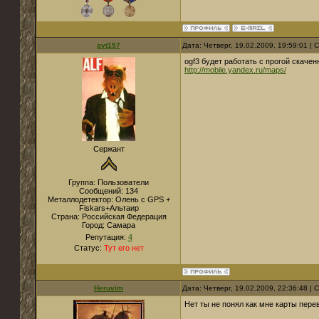
avt157
Дата: Четверг, 19.02.2009, 19:59:01 |
ogf3 будет работать с прогой скаче
http://mobile.yandex.ru/maps/
Сержант
Группа: Пользователи
Сообщений:
134
Металлодетектор:
Олень с GPS +
Fiskars+Альтаир
Страна:
Российская Федерация
Город:
Самара
Репутация:
4
Статус:
Тут его нет
Heruvim
Дата: Четверг, 19.02.2009, 22:36:48 |
Нет ты не понял как мне карты перев