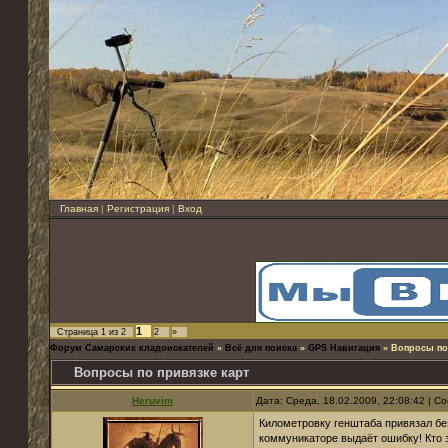
Главная
|
Регистрация
|
Вход
1
Страница
1
из
2
2
»
Форум Самарских кладоискателей
»
Всё для поиска
»
GPS Навигация
»
Вопросы по
Вопросы по привязке карт
Heruvim
Дата: Среда, 18.02.2009, 22:08:42 | 
Километровку генштаба привязал бе
коммуникаторе выдаёт ошибку! Кто 