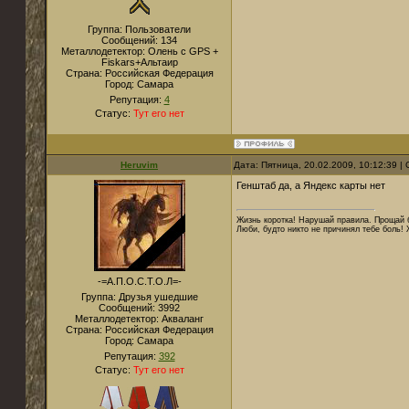
Группа: Пользователи
Сообщений:
134
Металлодетектор:
Олень с GPS +
Fiskars+Альтаир
Страна:
Российская Федерация
Город:
Самара
Репутация:
4
Статус:
Тут его нет
Heruvim
Дата: Пятница, 20.02.2009, 10:12:39 
Генштаб да, а Яндекс карты нет
Жизнь коротка! Нарушай правила. Прощай б
Люби, будто никто не причинял тебе боль! 
-=А.П.О.С.Т.О.Л=-
Группа: Друзья ушедшие
Сообщений:
3992
Металлодетектор:
Акваланг
Страна:
Российская Федерация
Город:
Самара
Репутация:
392
Статус:
Тут его нет