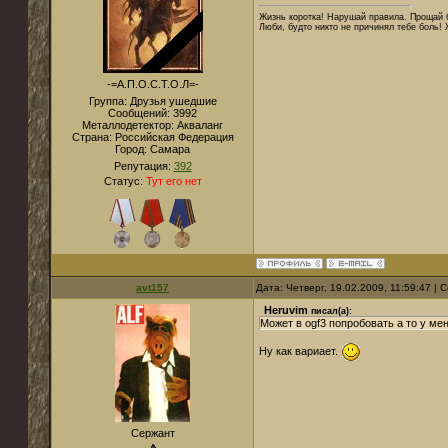
Жизнь коротка! Нарушай правила. Прощай б
Люби, будто никто не причинял тебе боль! 
-=А.П.О.С.Т.О.Л=-
Группа: Друзья ушедшие
Сообщений:
3992
Металлодетектор:
Акваланг
Страна:
Российская Федерация
Город:
Самара
Репутация:
392
Статус:
Тут его нет
avt157
Дата: Четверг, 19.02.2009, 11:59:47 |
Heruvim
писал(а):
Может в ogf3 попробовать а то у мен
Ну как вариает.
Сержант