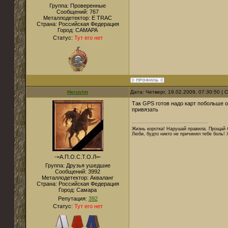
Группа: Проверенные
Сообщений:
767
Металлодетектор:
E TRAC
Страна:
Российская Федерация
Город:
САМАРА
Статус:
Тут его нет
Heruvim
Дата: Четверг, 19.02.2009, 07:30:50 |
Так GPS готов надо карт побольше от
привязать
Жизнь коротка! Нарушай правила. Прощай б
Люби, будто никто не причинял тебе боль! 
-=А.П.О.С.Т.О.Л=-
Группа: Друзья ушедшие
Сообщений:
3992
Металлодетектор:
Акваланг
Страна:
Российская Федерация
Город:
Самара
Репутация:
392
Статус:
Тут его нет