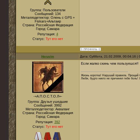
Группа: Пользователи
Сообщений:
134
Металлодетектор:
Олень с GPS +
Fiskars+Альтаир
Страна:
Российская Федерация
Город:
Самара
Репутация:
4
Статус:
Тут его нет
Heruvim
Дата: Суббота, 21.02.2009, 00:04:16 
Если жалко скинь чем пользуешся!!
Жизнь коротка! Нарушай правила. Прощай б
Люби, будто никто не причинял тебе боль! 
-=А.П.О.С.Т.О.Л=-
Группа: Друзья ушедшие
Сообщений:
3992
Металлодетектор:
Акваланг
Страна:
Российская Федерация
Город:
Самара
Репутация:
392
Статус:
Тут его нет