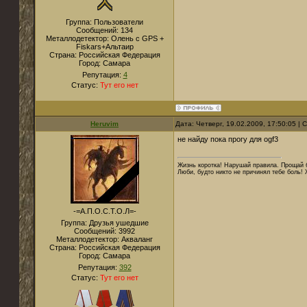
Группа: Пользователи
Сообщений:
134
Металлодетектор:
Олень с GPS +
Fiskars+Альтаир
Страна:
Российская Федерация
Город:
Самара
Репутация:
4
Статус:
Тут его нет
Heruvim
Дата: Четверг, 19.02.2009, 17:50:05 |
не найду пока прогу для ogf3
Жизнь коротка! Нарушай правила. Прощай б
Люби, будто никто не причинял тебе боль! 
-=А.П.О.С.Т.О.Л=-
Группа: Друзья ушедшие
Сообщений:
3992
Металлодетектор:
Акваланг
Страна:
Российская Федерация
Город:
Самара
Репутация:
392
Статус:
Тут его нет