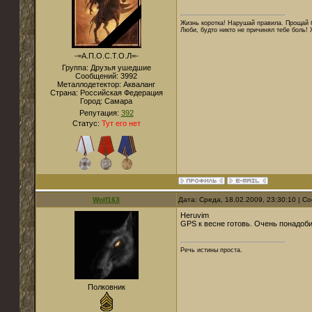
Жизнь коротка! Нарушай правила. Прощай б
Люби, будто никто не причинял тебе боль! 
-=А.П.О.С.Т.О.Л=-
Группа: Друзья ушедшие
Сообщений:
3992
Металлодетектор:
Акваланг
Страна:
Российская Федерация
Город:
Самара
Репутация:
392
Статус:
Тут его нет
Wolf163
Дата: Среда, 18.02.2009, 23:30:10 | 
Heruvim
GPS к весне готовь. Очень понадоби
Речь истины проста.
Полковник