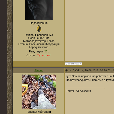
Подполковник
Группа: Проверенные
Сообщений:
384
Металлодетектор:
Глаза
Страна:
Российская Федерация
Город:
меж гор
Репутация:
231
Статус:
Тут его нет
Shatun
Дата: Суббота, 29.06.2013, 00:38:02 
Гугл Земля нормально работает на 
Но вот координаты, набитые в Гугл 
"Глобус" (С) И.Тальков
Генерал-лейтенант