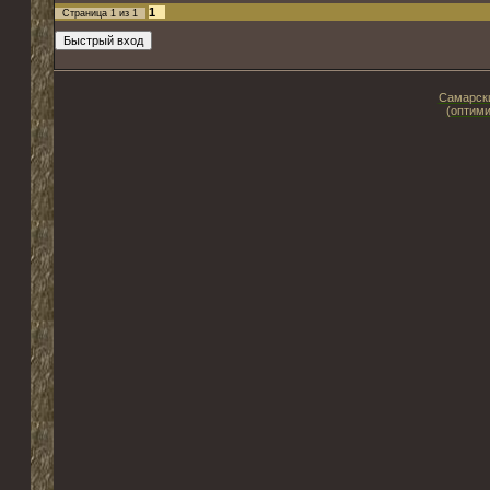
1
Страница
1
из
1
Самарски
(оптими