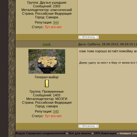
Группа: Друзья ушедшие
Сообщений:
2303
Металлодетектор:
классический
Страна:
Российская Федерация
Город:
Самара
Репутация:
944
Статус:
Тут его нет
ximik
Дата: Суббота, 29.06.2013, 09:33:15 
озик тоже хорошо встаёт.помойму ан
Держу удачу за хвост и беру от жизни все 
Генерал-майор
Группа: Проверенные
Сообщений:
1403
Металлодетектор:
МОЗГИ
Страна:
Российская Федерация
Город:
самара
Репутация:
540
Статус:
Тут его нет
Форум Самарских кладоискателей
»
Всё для поиска
»
GPS Навигация
»
планшет
(ка