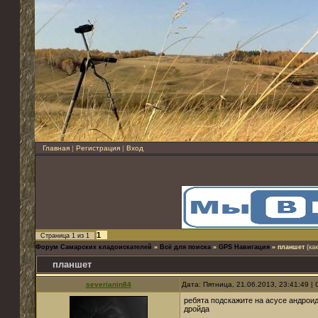
Главная
|
Регистрация
|
Вход
1
Страница
1
из
1
Форум Самарских кладоискателей
»
Всё для поиска
»
GPS Навигация
»
планшет
(ка
планшет
severianin84
Дата: Пятница, 21.06.2013, 23:41:49 
ребята подскажите на асусе андроид
дройда