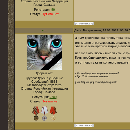
Страна:
Российская Федерация
Город:
Самара
Репутация:
59
Статус:
Тут его нет
кот
Дата: Воскресенье, 19.03.2017, 00:36
а хмм крепление на голову тока во
или можно отрегулировать и одеть д
это я не о конкретной марке,а вообще
всё же склоняюсь к мысли что не фиг
Коты вообще шикарно видят в темн
а вот поиск уже выкопаного предмет
Добрый кот.
- Что-нибудь запрещенное имеете?
- Да. Собственное мнение.
Группа: Друзья ушедшие
Сообщений:
8883
¡ иɯʎdʞ ин ʞɐʞ 'ɐнɔɐdʞǝdu qнεиЖ
Металлодетектор:
terra
Страна:
Российская Федерация
Город:
Cамара
Репутация:
2700
Статус:
Тут его нет