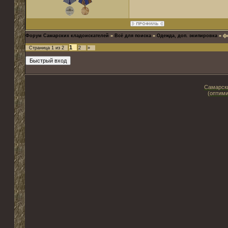
Форум Самарских кладоискателей
»
Всё для поиска
»
Одежда, доп. экипировка
»
ф
1
Страница
1
из
2
2
»
Самарски
(оптими