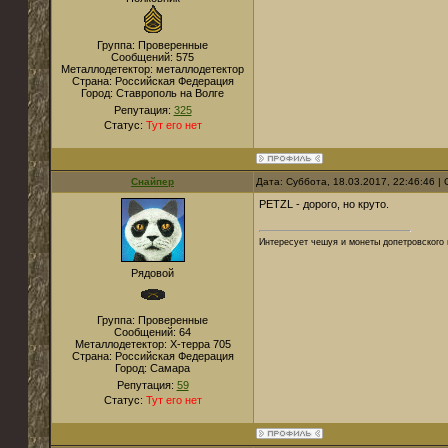
Группа: Проверенные
Сообщений:
575
Металлодетектор:
металлодетектор
Страна:
Российская Федерация
Город:
Ставрополь на Волге
Репутация:
325
Статус:
Тут его нет
Снайпер
Дата: Суббота, 18.03.2017, 22:46:46 
PETZL - дорого, но круто.
Интересует чешуя и монеты допетровского 
Рядовой
Группа: Проверенные
Сообщений:
64
Металлодетектор:
Х-терра 705
Страна:
Российская Федерация
Город:
Самара
Репутация:
59
Статус:
Тут его нет