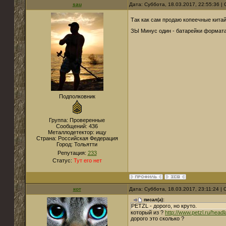
sau
Дата: Суббота, 18.03.2017, 22:55:36 
Так как сам продаю копеечные китай
ЗЫ Минус один - батарейки формата
Подполковник
Группа: Проверенные
Сообщений:
436
Металлодетектор:
ищу
Страна:
Российская Федерация
Город:
Тольятти
Репутация:
233
Статус:
Тут его нет
кот
Дата: Суббота, 18.03.2017, 23:11:24 
писал(а):
PETZL - дорого, но круто.
который из ?
http://www.petzl.ru/head
дорого это сколько ?