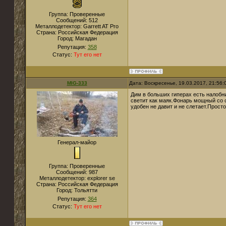
Группа: Проверенные
Сообщений:
512
Металлодетектор:
Garrett AT Pro
Страна:
Российская Федерация
Город:
Магадан
Репутация:
358
Статус:
Тут его нет
MIG-333
Дата: Воскресенье, 19.03.2017, 21:56
Дим в больших гиперах есть налобни
светит как маяк.Фонарь мощный со с
удобен не давит и не слетает.Прост
Генерал-майор
Группа: Проверенные
Сообщений:
987
Металлодетектор:
explorer se
Страна:
Российская Федерация
Город:
Тольятти
Репутация:
364
Статус:
Тут его нет