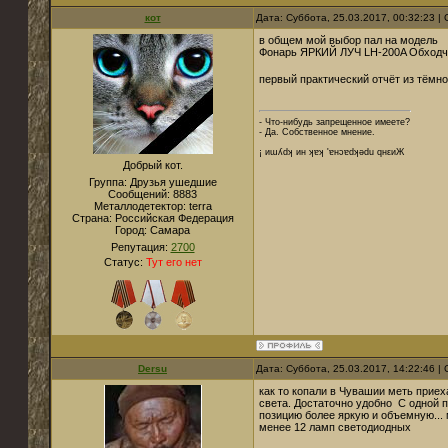
кот
Дата: Суббота, 25.03.2017, 00:32:23 
в общем мой выбор пал на модель
Фонарь ЯРКИЙ ЛУЧ LH-200A Обходч
первый практический отчёт из тёмно
- Что-нибудь запрещенное имеете?
- Да. Собственное мнение.
¡ иɯʎdʞ ин ʞɐʞ 'ɐнɔɐdʞǝdu qнεиЖ
Добрый кот.
Группа: Друзья ушедшие
Сообщений:
8883
Металлодетектор:
terra
Страна:
Российская Федерация
Город:
Cамара
Репутация:
2700
Статус:
Тут его нет
Dersu
Дата: Суббота, 25.03.2017, 14:22:46 
как то копали в Чувашии меть приех
света. Достаточно удобно С одной 
позицию более яркую и объемную... 
менее 12 ламп светодиодных