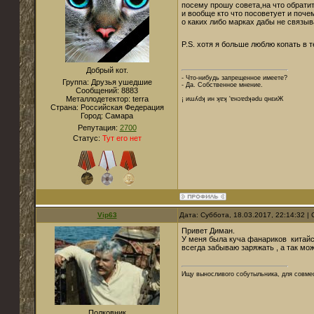
посему прошу совета,на что обрати
и вообще кто что посоветует и поче
о каких либо марках дабы не связыв
P.S. хотя я больше люблю копать в 
Добрый кот.
- Что-нибудь запрещенное имеете?
Группа: Друзья ушедшие
- Да. Собственное мнение.
Сообщений:
8883
Металлодетектор:
terra
¡ иɯʎdʞ ин ʞɐʞ 'ɐнɔɐdʞǝdu qнεиЖ
Страна:
Российская Федерация
Город:
Cамара
Репутация:
2700
Статус:
Тут его нет
Vip63
Дата: Суббота, 18.03.2017, 22:14:32 
Привет Диман.
У меня была куча фанариков китайс
всегда забываю заряжать , а так мо
Ищу выносливого собутыльника, для совмес
Полковник