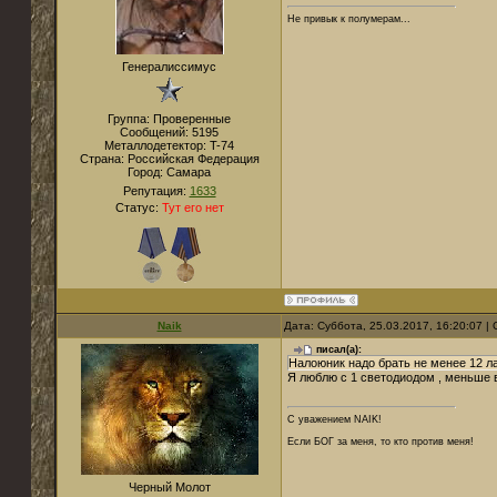
Не привык к полумерам...
Генералиссимус
Группа: Проверенные
Сообщений:
5195
Металлодетектор:
T-74
Страна:
Российская Федерация
Город:
Самара
Репутация:
1633
Статус:
Тут его нет
Naik
Дата: Суббота, 25.03.2017, 16:20:07 
писал(а):
Налоюник надо брать не менее 12 
Я люблю с 1 светодиодом , меньше в
С уважением NAIK!
Если БОГ за меня, то кто против меня!
Черный Молот