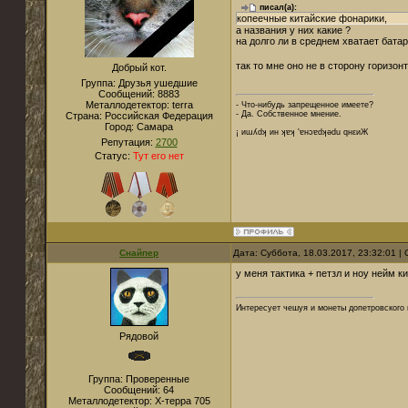
писал(а):
копеечные китайские фонарики,
а названия у них какие ?
на долго ли в среднем хватает бата
так то мне оно не в сторону горизон
Добрый кот.
Группа: Друзья ушедшие
Сообщений:
8883
Металлодетектор:
terra
- Что-нибудь запрещенное имеете?
- Да. Собственное мнение.
Страна:
Российская Федерация
Город:
Cамара
¡ иɯʎdʞ ин ʞɐʞ 'ɐнɔɐdʞǝdu qнεиЖ
Репутация:
2700
Статус:
Тут его нет
Снайпер
Дата: Суббота, 18.03.2017, 23:32:01 
у меня тактика + петзл и ноу нейм к
Интересует чешуя и монеты допетровского 
Рядовой
Группа: Проверенные
Сообщений:
64
Металлодетектор:
Х-терра 705