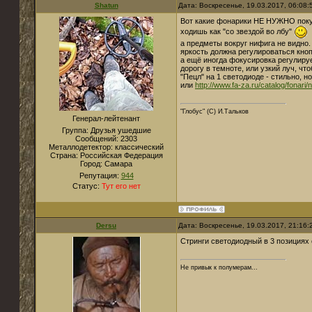
Shatun
Дата: Воскресенье, 19.03.2017, 06:08
Вот какие фонарики НЕ НУЖНО покуп
ходишь как "со звездой во лбу"
а предметы вокруг нифига не видно.
яркость должна регулироваться кноп
а ещё иногда фокусировка регулируе
дорогу в темноте, или узкий луч, ч
"Пецл" на 1 светодиоде - стильно, н
или
http://www.fa-za.ru/catalog/fonari/
"Глобус" (С) И.Тальков
Генерал-лейтенант
Группа: Друзья ушедшие
Сообщений:
2303
Металлодетектор:
классический
Страна:
Российская Федерация
Город:
Самара
Репутация:
944
Статус:
Тут его нет
Dersu
Дата: Воскресенье, 19.03.2017, 21:16
Стринги светодиодный в 3 позициях
Не привык к полумерам...