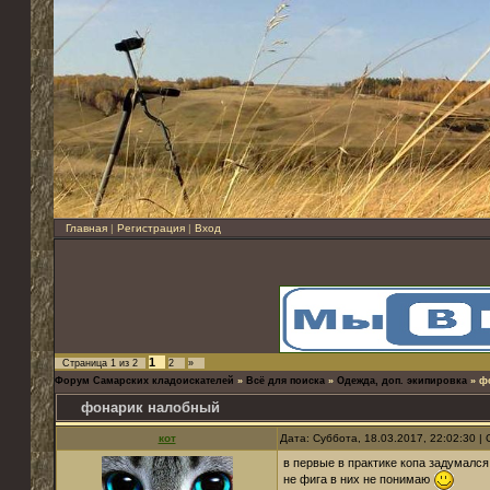
Главная
|
Регистрация
|
Вход
1
Страница
1
из
2
2
»
Форум Самарских кладоискателей
»
Всё для поиска
»
Одежда, доп. экипировка
»
ф
фонарик налобный
кот
Дата: Суббота, 18.03.2017, 22:02:30 
в первые в практике копа задумался
не фига в них не понимаю