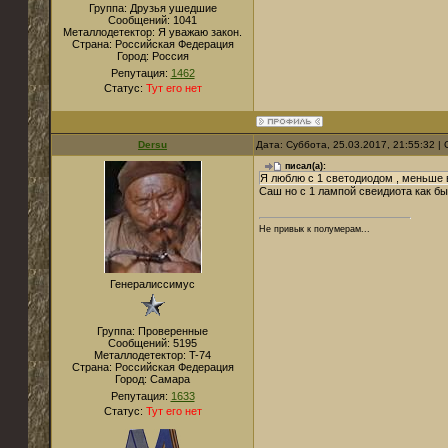
Группа: Друзья ушедшие
Сообщений:
1041
Металлодетектор:
Я уважаю закон.
Страна:
Российская Федерация
Город:
Россия
Репутация:
1462
Статус:
Тут его нет
Dersu
Дата: Суббота, 25.03.2017, 21:55:32 
писал(а):
Я люблю с 1 светодиодом , меньше в
Саш но с 1 лампой свеидиота как бы
Не привык к полумерам...
Генералиссимус
Группа: Проверенные
Сообщений:
5195
Металлодетектор:
T-74
Страна:
Российская Федерация
Город:
Самара
Репутация:
1633
Статус:
Тут его нет