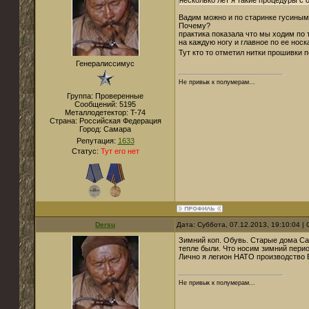
несколько лет я такие процедуры с
Вадим можно и по старинке гусиным
Почему?
практика показала что мы ходим по 
на каждую ногу и главное по ее нос
Тут кто то отметил нитки прошивки п
Генералиссимус
Не привык к полумерам...
Группа: Проверенные
Сообщений:
5195
Металлодетектор:
T-74
Страна:
Российская Федерация
Город:
Самара
Репутация:
1633
Статус:
Тут его нет
Dersu
Дата: Суббота, 07.12.2013, 19:10:04 
Зимний коп. Обувь. Старые дома Сам
тепле были. Что носим зимний перио
Лично я легион НАТО производство Бе
Не привык к полумерам...