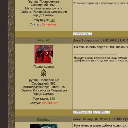
Группа: Проверенные
У каждого горшочка с монетами есть своё в
Сообщений:
1970
Металлодетектор:
лопата
Страна:
Российская Федерация
Город:
Самара
Репутация:
942
Статус:
Тут его нет
killer_63
Дата: Воскресенье, 11.05.2014, 21:02
На птичке есть отдел с НАТОвской э
Находки всегда волнительны, ведь никогда 
артефакт или ржа, клад или просто пара гв
Подполковник
Группа: Проверенные
Сообщений:
363
Металлодетектор:
Fisher F75
Страна:
Российская Федерация
Город:
Самара
Репутация:
320
Статус:
Тут его нет
Местный
Дата: Пятница, 09.12.2016, 15:49:21 
Мне лично в атаке одёжка нравится,