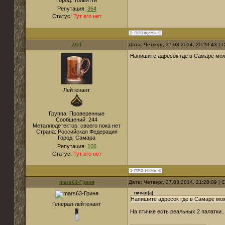
Город:
Тольятти
Репутация:
364
Статус:
Тут его нет
ZOT
Дата: Четверг, 27.03.2014, 20:20:43 |
Напишите адресок где в Самаре мо
Лейтенант
Группа: Проверенные
Сообщений:
244
Металлодетектор:
своего пока нет
Страна:
Российская Федерация
Город:
Самара
Репутация:
106
Статус:
Тут его нет
mars63-Гриня
Дата: Четверг, 27.03.2014, 21:28:09 |
писал(а):
Напишите адресок где в Самаре мо
Генерал-лейтенант
На птичке есть реальных 2 палатки...