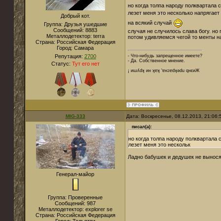
но когда толпа народу полквартала 
лезет меня это несколько напрягает
Добрый кот.
на всякий случай
Группа: Друзья ушедшие
Сообщений:
8883
случая не случилось слава богу. но
Металлодетектор:
terra
потом удивляемся чегой то менты на
Страна:
Российская Федерация
Город:
Cамара
Репутация:
2700
- Что-нибудь запрещенное имеете?
- Да. Собственное мнение.
Статус:
Тут его нет
¡ иɯʎdʞ ин ʞɐʞ 'ɐнɔɐdʞǝdu qнεиЖ
MIG-333
Дата: Воскресенье, 08.12.2013, 21:06
писал(а):
но когда толпа народу полквартала 
лезет меня это нескольк
Ладно бабушек и дедушек не вынося
Генерал-майор
Группа: Проверенные
Сообщений:
987
Металлодетектор:
explorer se
Страна:
Российская Федерация