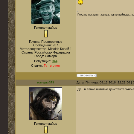
Пока не наступит завтра, ты не поймешь, к
Генерал-майор
Группа: Проверенные
Сообщений:
937
Металлодетектор:
Мinelab Копай 1
Страна:
Российская Федерация
Город:
Самара
Репутация:
344
Статус:
Тут его нет
матерый79
Дата: Пятница, 09.12.2016, 22:21:56 
Да . в атаке шмотьё действительно е
Генерал-майор