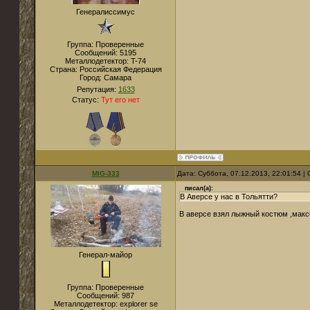
Генералиссимус
Группа: Проверенные
Сообщений:
5195
Металлодетектор:
T-74
Страна:
Российская Федерация
Город:
Самара
Репутация:
1633
Статус:
Тут его нет
MIG-333
Дата: Суббота, 07.12.2013, 22:01:54 
писал(а):
В Аверсе у нас в Тольятти?
В аверсе взял лыжный костюм ,мак
Генерал-майор
Группа: Проверенные
Сообщений:
987
Металлодетектор:
explorer se