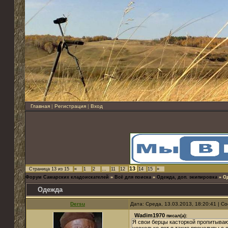
Главная
|
Регистрация
|
Вход
13
Страница
13
из
15
«
1
2
…
11
12
14
15
»
Форум Самарских кладоискателей
»
Всё для поиска
»
Одежда, доп. экипировка
»
О
Одежда
Dersu
Дата: Среда, 13.03.2013, 18:20:41 | 
Wadim1970
писал(а):
Я свои берцы касторкой пропитываю,