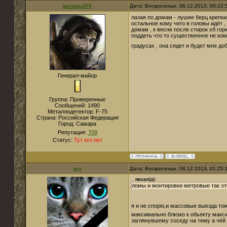
матерый79
Дата: Воскресенье, 08.12.2013, 00:22
лазая по домам - лушее берц крепких
остальное кому чего в головы идёт , 
домам , к весне после стирок хб гор
поддеть что то существенное не ком
градусах , она сядет и будет мне д
Генерал-майор
Группа: Проверенные
Сообщений:
1490
Металлодетектор:
F-75
Страна:
Российская Федерация
Город:
Самара
Репутация:
709
Статус:
Тут его нет
кот
Дата: Воскресенье, 08.12.2013, 01:25
писал(а):
ломы и монтировки метровые так эт
я и не спорю,и массовые выезда тож
максимально близко к обьекту макси
заглянувшему соседу на тему а чёй 