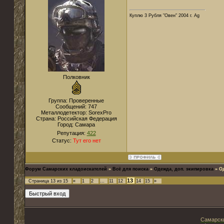
Куплю 3 Рубля "Овен" 2004 г. Ag
Полковник
Группа: Проверенные
Сообщений:
747
Металлодетектор:
SorexPro
Страна:
Российская Федерация
Город:
Самара
Репутация:
422
Статус:
Тут его нет
Форум Самарских кладоискателей
»
Всё для поиска
»
Одежда, доп. экипировка
»
О
13
Страница
13
из
15
«
1
2
…
11
12
14
15
»
Самарски