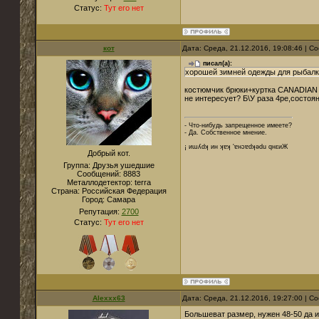
Статус:
Тут его нет
кот
Дата: Среда, 21.12.2016, 19:08:46 | 
писал(а):
хорошей зимней одежды для рыбал
костюмчик брюки+куртка CANADIAN
не интересует? Б\У раза 4ре,состоя
- Что-нибудь запрещенное имеете?
- Да. Собственное мнение.
¡ иɯʎdʞ ин ʞɐʞ 'ɐнɔɐdʞǝdu qнεиЖ
Добрый кот.
Группа: Друзья ушедшие
Сообщений:
8883
Металлодетектор:
terra
Страна:
Российская Федерация
Город:
Cамара
Репутация:
2700
Статус:
Тут его нет
Alexxx63
Дата: Среда, 21.12.2016, 19:27:00 | 
Большеват размер, нужен 48-50 да и