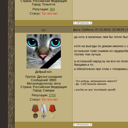
Страна:
Российская Федерация
Город:
Тольятти
Репутация:
364
Статус:
Тут его нет
кот
Дата: Суббота, 07.12.2013, 22:39:00 
да хоть в валенках лиж бы тепло бы
хотя на выезды по домам именно с 
остальное тоже скажем из гардероба
теплее тем лучше.
а остальной народ ну ни все но по
берцами и тп.
и обязательно при этом с топарам
Добрый кот.
Группа: Друзья ушедшие
Сообщений:
8883
- Что-нибудь запрещенное имеете?
Металлодетектор:
terra
- Да. Собственное мнение.
Страна:
Российская Федерация
¡ иɯʎdʞ ин ʞɐʞ 'ɐнɔɐdʞǝdu qнεиЖ
Город:
Cамара
Репутация:
2700
Статус:
Тут его нет