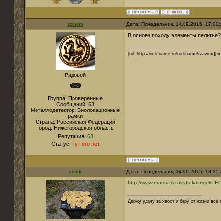
rzawm
Дата: Понедельник, 14.09.2015, 17:00
В основе походу элементы пельтье?
[url=http://nick-name.ru/nickname/rzawm/][im
Рядовой
Группа: Проверенные
Сообщений:
63
Металлодетектор:
Биолокационные
рамки
Страна:
Российская Федерация
Город:
Нижегородская область
Репутация:
63
Статус:
Тут его нет
ximik
Дата: Понедельник, 14.09.2015, 18:35
http://www.mansrokraksts.lv/imgel/TE
Держу удачу за хвост и беру от жизни все 