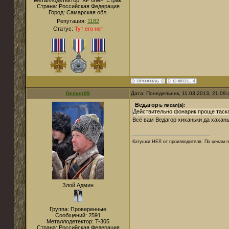
Металлодетектор:
XP GMP. Етрак.
Страна:
Российская Федерация
Город:
Самарская обл.
Репутация:
1182
Статус:
Тут его нет
Denver99
Дата: Понедельник, 11.03.2013, 21:09
Ведагоръ
писал(а):
Действительно фонарик проще таска
Всё вам Ведагор хиханьки да хаханьк
Катушки НЕЛ от производителя. По ценам п
Злой Админ
Группа: Проверенные
Сообщений:
2591
Металлодетектор:
T-305
Страна:
Российская Федерация