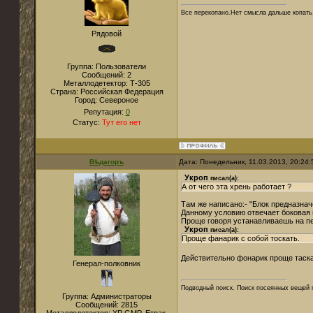
Все перекопано.Нет смысла дальше копать
Рядовой
Группа: Пользователи
Сообщений:
2
Металлодетектор:
Т-305
Страна:
Российская Федерация
Город:
Североное
Репутация:
0
Статус:
Тут его нет
Вѣдагоръ
Дата: Понедельник, 11.03.2013, 20:24
Укроп
писал(а):
А от чего эта хрень работает ?
Там же написано:- "Блок предназнач
Данному условию отвечает боковая 
Проще говоря устанавливаешь на пе
Укроп
писал(а):
Проще фанарик с собой тоскать.
Действительно фонарик проще таска
Генерал-полковник
Подводный поиск. Поиск посеянных вещей 
Группа: Администраторы
Сообщений:
2815