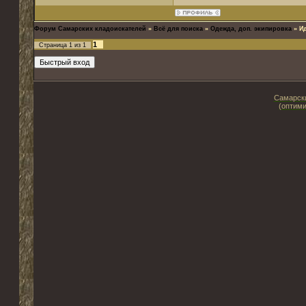
Форум Самарских кладоискателей
»
Всё для поиска
»
Одежда, доп. экипировка
»
И
1
Страница
1
из
1
Самарски
(оптими