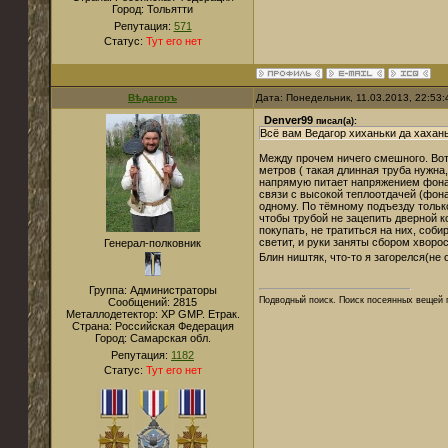
Город:
Тольятти
Репутация:
571
Статус:
Тут его нет
Вѣдагоръ
Дата: Понедельник, 11.03.2013, 22:53
Denver99
писал(а):
Всё вам Ведагор хиханьки да хахань
Между прочем ничего смешного. Вот 
метров ( такая длинная труба нужна,
напрямую питает напряжением фонар
связи с высокой теплоотдачей (фона
одному. По тёмному подъезду только
чтобы трубой не зацепить дверной ко
покупать, не тратиться на них, соб
светит, и руки заняты сбором хворо
Генерал-полковник
Блин ништяк, что-то я загорелся(не 
Группа: Администраторы
Подводный поиск. Поиск посеянных вещей 
Сообщений:
2815
Металлодетектор:
XP GMP. Етрак.
Страна:
Российская Федерация
Город:
Самарская обл.
Репутация:
1182
Статус:
Тут его нет