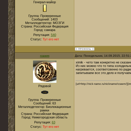
Генерал-майор
Группа: Проверенные
Сообщений:
1403
Металлодетектор:
МОЗГИ
Страна:
Российская Федерация
Город:
самара
Репутация:
540
Статус:
Тут его нет
rzawm
Дата: Понедельник, 14.09.2015, 22:51
ximik - чето там конкретно не сказан
Из них можно что то типа холодильн
нагревается, соответсвенно по ради
запитываем все это дело и получае
[url=http://nick-name.ru/nickname/rzawm/][im
Рядовой
Группа: Проверенные
Сообщений:
63
Металлодетектор:
Биолокационные
рамки
Страна:
Российская Федерация
Город:
Нижегородская область
Репутация:
63
Статус:
Тут его нет