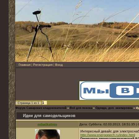
Главная
|
Регистрация
|
Вход
1
Страница
1
из
1
Форум Самарских кладоискателей
»
Всё для поиска
»
Одежда, доп. экипировка
»
И
Идеи для самодельщиков
mihailkalinin
Дата: Суббота, 02.03.2013, 18:51:35 
Интересный девайс для электроснаб
http://www.energopech.ru/index.html
Генератор термоэлектрический Б