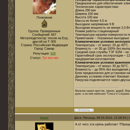
Предназначен для обеспечения эле
Технические характеристики:
Длина 290 мм
Ширина 100 мм
Высота 100 мм
Полковник
Масса не более 4,5 кг
Выходное напряжение 9 В
Выходная мощность не менее 2,0 Вт
Группа: Проверенные
Режим работы стационарный
Сообщений:
667
Температура нагрева поверхности п
Металлодетектор:
похож на Exp,
Примечание – Указанные выходные 
другой на Т-305
Климатические условия эксплуат
Страна:
Российская Федерация
Температура – от минус 20 до 40°С.
Город:
Самар
Влажность – от 30 до 100% без вып
Средний срок службы ТЭГ Б2М – не 
Репутация:
600
Гарантийный срок эксплуатации – 12
Статус:
Тут его нет
предприятия-изготовителя.
Климатические условия хранения
Температура – от минус 30 до 50°С.
Влажность – до 95% без выпадения 
Блок предназначен для установки на
Данному условию отвечает боковая 
Нагрузка подключается через двух
Мальчик нашел крестик, принес домой. Мама
руки, а на нем написано "Спаси и Сохрани."
Укроп
Дата: Пятница, 08.03.2013, 12:28:54 
А от чего эта хрень работает ?Прощ