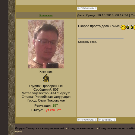
Ключник
Дата: Среда, 19.10.2016, 00:17:34 | 
Скорее просто дело к зиме
Каждому своё.
Ключник
Группа: Проверенные
Сообщений:
807
Металлодетектор:
АКА "Беркут"
Страна:
Российская Федерация
Город:
Село Покровское
Репутация:
187
Статус:
Тут его нет
Форум Самарских кладоискателей
»
Кладоискательство
»
Кладоискательство - об
луки)