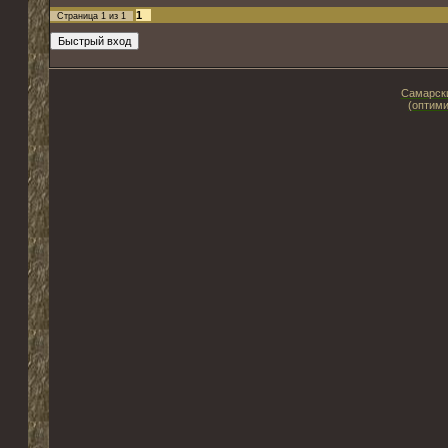
1
Страница
1
из
1
Самарски
(оптими