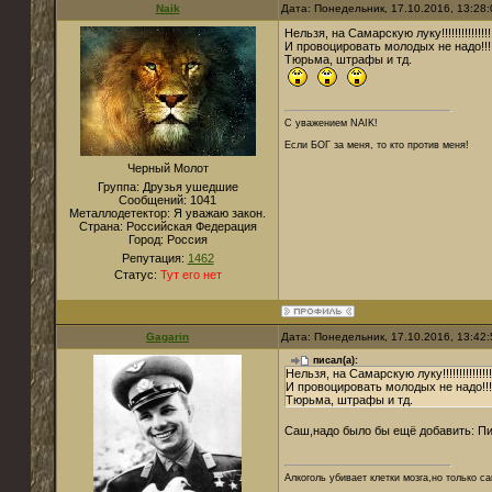
Naik
Дата: Понедельник, 17.10.2016, 13:28
Нельзя, на Самарскую луку!!!!!!!!!!!!!!!!
И провоцировать молодых не надо!!!!
Тюрьма, штрафы и тд.
С уважением NAIK!
Если БОГ за меня, то кто против меня!
Черный Молот
Группа: Друзья ушедшие
Сообщений:
1041
Металлодетектор:
Я уважаю закон.
Страна:
Российская Федерация
Город:
Россия
Репутация:
1462
Статус:
Тут его нет
Gagarin
Дата: Понедельник, 17.10.2016, 13:42
писал(а):
Нельзя, на Самарскую луку!!!!!!!!!!!!!!!!
И провоцировать молодых не надо!!!!
Тюрьма, штрафы и тд.
Саш,надо было бы ещё добавить: П
Алкоголь убивает клетки мозга,но только 