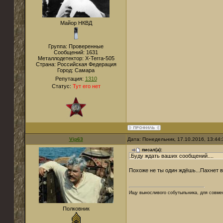
Майор НКВД
Группа: Проверенные
Сообщений:
1631
Металлодетектор:
X-Terra-505
Страна:
Российская Федерация
Город:
Самара
Репутация:
1310
Статус:
Тут его нет
Vip63
Дата: Понедельник, 17.10.2016, 13:44
писал(а):
.Буду ждать ваших сообщений....
Похоже не ты один ждёшь...Пахнет 
Ищу выносливого собутыльника, для совмес
Полковник