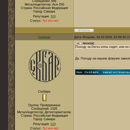
Сообщений:
846
Металлодетектор:
Ася-250
Страна:
Российская Федерация
Город:
Самара
Репутация:
309
Статус:
Тут его нет
СкобарЬ
Дата: Вторник, 18.10.2016, 22:56:34 
писал(а):
Походу за Dersu копы сидят, или он 
Да. Походу на нашем форуме завел
Скобарь
Группа: Проверенные
Сообщений:
1326
Металлодетектор:
Детекторметалла:
Страна:
Российская Федерация
Город:
Самара
Репутация:
529
Статус:
Тут его нет