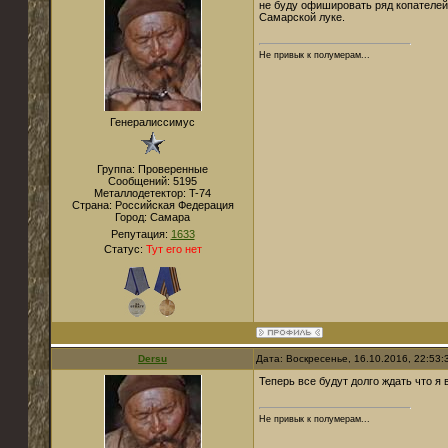
не буду офишировать ряд копателей 
Самарской луке.
Не привык к полумерам...
Генералиссимус
Группа: Проверенные
Сообщений:
5195
Металлодетектор:
T-74
Страна:
Российская Федерация
Город:
Самара
Репутация:
1633
Статус:
Тут его нет
Dersu
Дата: Воскресенье, 16.10.2016, 22:53
Теперь все будут долго ждать что я 
Не привык к полумерам...