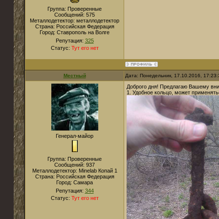
Группа: Проверенные
Сообщений:
575
Металлодетектор:
металлодетектор
Страна:
Российская Федерация
Город:
Ставрополь на Волге
Репутация:
325
Статус:
Тут его нет
Местный
Дата: Понедельник, 17.10.2016, 17:23
Доброго дня! Предлагаю Вашему вни
1. Удобное кольцо, может применят
Генерал-майор
Группа: Проверенные
Сообщений:
937
Металлодетектор:
Мinelab Копай 1
Страна:
Российская Федерация
Город:
Самара
Репутация:
344
Статус:
Тут его нет