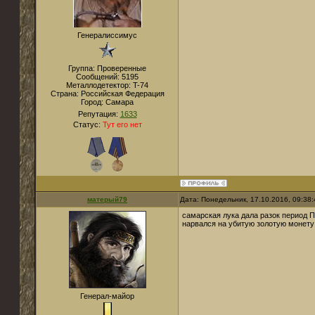
Генералиссимус
Группа: Проверенные
Сообщений:
5195
Металлодетектор:
T-74
Страна:
Российская Федерация
Город:
Самара
Репутация:
1633
Статус:
Тут его нет
матерый79
Дата: Понедельник, 17.10.2016, 09:38
самарская лука дала разок период Па
нарвался на убитую золотую монету 
Генерал-майор