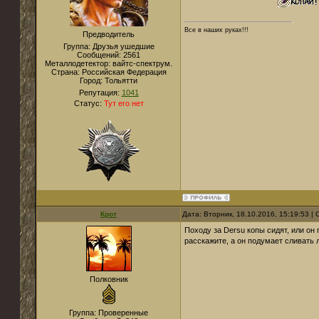
Все в наших руках!!!
Предводитель
Группа: Друзья ушедшие
Сообщений:
2561
Металлодетектор:
вайтс-спектрум.
Страна:
Российская Федерация
Город:
Тольятти
Репутация:
1041
Статус:
Тут его нет
Крот
Дата: Вторник, 18.10.2016, 15:19:53 
Походу за Dersu копы сидят, или он п
расскажите, а он подумает сливать 
Полковник
Группа: Проверенные