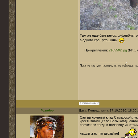
Там же еще был замок, циферблат от
в одного хрен утащишь!
Прикрепления:
2165502.jpg
(164.1 
Пока не наступит завтра, ты не поймешь, к
Ратибор
Дата: Понедельник, 17.10.2016, 18:06
Самый крупный клад Самарской луки
крестьянами ,село Валы клад нашли 
посчитали тогда в половину их стои
нашли ,так что дерзайте!